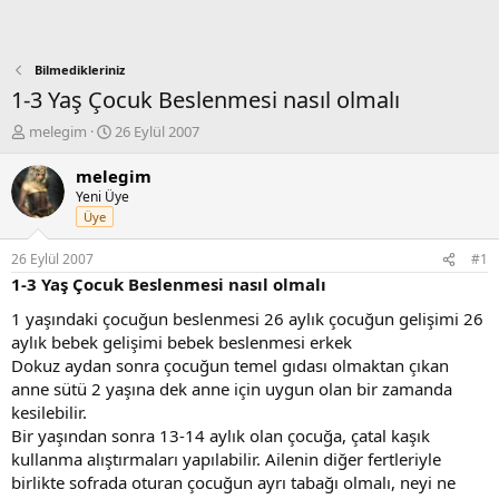
Bilmedikleriniz
1-3 Yaş Çocuk Beslenmesi nasıl olmalı
K
B
melegim
26 Eylül 2007
o
a
n
ş
melegim
b
l
Yeni Üye
u
a
Üye
y
n
u
g
26 Eylül 2007
#1
b
ı
1-3 Yaş Çocuk Beslenmesi nasıl olmalı
a
ç
ş
t
1 yaşındaki çocuğun beslenmesi 26 aylık çocuğun gelişimi 26
l
a
aylık bebek gelişimi bebek beslenmesi erkek
a
r
Dokuz aydan sonra çocuğun temel gıdası olmaktan çıkan
t
i
anne sütü 2 yaşına dek anne için uygun olan bir zamanda
a
h
kesilebilir.
n
i
Bir yaşından sonra 13-14 aylık olan çocuğa, çatal kaşık
kullanma alıştırmaları yapılabilir. Ailenin diğer fertleriyle
birlikte sofrada oturan çocuğun ayrı tabağı olmalı, neyi ne