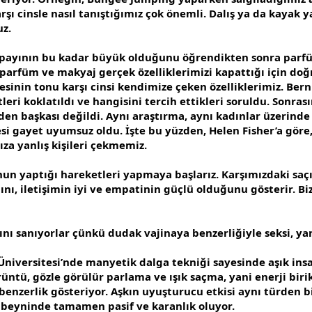
rşı cinsle nasıl tanıştığımız çok önemli. Dalış ya da kayak 
uz.
ayının bu kadar büyük olduğunu öğrendikten sonra parfü
parfüm ve makyaj gerçek özelliklerimizi kapattığı için doğ
nin tonu karşı cinsi kendimize çeken özelliklerimiz. Bern Ü
tleri koklatıldı ve hangisini tercih ettikleri soruldu. Sonra
den başkası değildi. Aynı araştırma, aynı kadınlar üzerinde
emesi gayet uyumsuz oldu. İşte bu yüzden, Helen Fisher’a gör
za yanlış kişileri çekmemiz.
n yaptığı hareketleri yapmaya başlarız. Karşımızdaki saçın
ğını, iletişimin iyi ve empatinin güçlü olduğunu gösterir. Bi
ını sanıyorlar çünkü dudak vajinaya benzerliğiyle seksi, yan
Üniversitesi’nde manyetik dalga tekniği sayesinde aşık insa
üntü, gözle görülür parlama ve ışık saçma, yani enerji biriki
benzerlik gösteriyor. Aşkın uyuşturucu etkisi aynı türden b
n beyninde tamamen pasif ve karanlık oluyor.