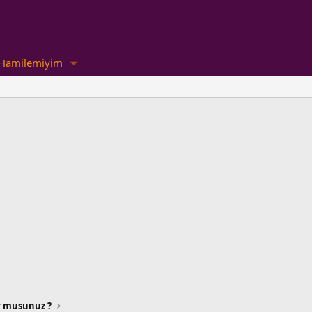
Hamilemiyim
or musunuz ?