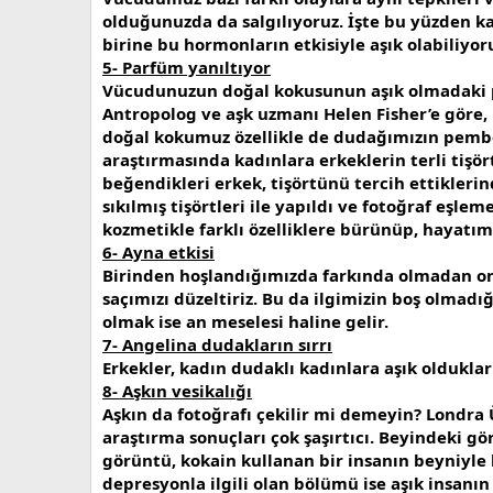
olduğunuzda da salgılıyoruz. İşte bu yüzden ka
birine bu hormonların etkisiyle aşık olabiliyor
5- Parfüm yanıltıyor
Vücudunuzun doğal kokusunun aşık olmadaki p
Antropolog ve aşk uzmanı Helen Fisher’e göre, 
doğal kokumuz özellikle de dudağımızın pembesi
araştırmasında kadınlara erkeklerin terli tişör
beğendikleri erkek, tişörtünü tercih ettiklerin
sıkılmış tişörtleri ile yapıldı ve fotoğraf eşl
kozmetikle farklı özelliklere bürünüp, hayatımı
6- Ayna etkisi
Birinden hoşlandığımızda farkında olmadan onu
saçımızı düzeltiriz. Bu da ilgimizin boş olmadı
olmak ise an meselesi haline gelir.
7- Angelina dudakların sırrı
Erkekler, kadın dudaklı kadınlara aşık olduklar
8- Aşkın vesikalığı
Aşkın da fotoğrafı çekilir mi demeyin? Londra 
araştırma sonuçları çok şaşırtıcı. Beyindeki gör
görüntü, kokain kullanan bir insanın beyniyle 
depresyonla ilgili olan bölümü ise aşık insanı