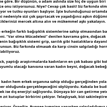
mine göre. Bir düşünün, o adam aslında size hiç de uygun bir
e onu istiyorsunuz. Niye? Cevap çok basit! Siz farkında olm
or ve tutku oyunları başlıyor. İşte bulunduğunuz ortamdan
ğı etki nedeniyle sizi çok şaşırtacak ve yaşadığınız aşkın dü
ttiklerinizi mercek altına alın ve mükemmel aşkı yakalayın.
ve erkeğin farklı bağışıklık sistemlerine sahip olmasından 
deni. “Var olma Mücadelesi” denilen kavrama göre, doğacak
nenin bağışıklık sistemi grip, sarılık gibi hastalıklara daya
orunsun. Biz farkında olmasak da karşı cinsin salgıladığı h
labiliyoruz.
k, yaptığı araştırmalarda kadınların en çok babası gibi ko
n uyumlu olacağı kanısına varan kadın beyni, doğacak be
 kadın hem erkek organına sahip olduğu gerçeğinden yola 
aber olduğunda gerçekleşeceğini söylüyordu. Kabala be budi
erkek ise dış enerjiyi sağlıyordu. Dünyaya bir can getirme y
 zıt kutuplar birbirini çekiyor. Telaşlıysak, bizi sakinleştir
i veriyor. Örneğin, Bungee Jumping yaparken salgıladığımı