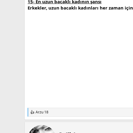
15- En uzun bacaklı kadının şansı
Erkekler, uzun bacaklı kadınları her zaman iç
Arzu 18
T
e
p
k
i