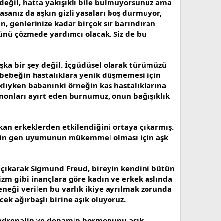
i değil, hatta yakışıklı bile bulmuyorsunuz ama
asanız da aşkın gizli yasaları boş durmuyor,
, genlerinize kadar birçok sır barındıran
ğümünü çözmede yardımcı olacak. Siz de bu
başka bir şey değil. İçgüdüsel olarak türümüzü
 bebeğin hastalıklara yenik düşmemesi için
nıklıyken babanınki örneğin kas hastalıklarına
ormonları ayırt eden burnumuz, onun bağışıklık
kan erkeklerden etkilendiğini ortaya çıkarmış.
beğin gen uyumunun mükemmel olması için aşk
çıkarak Sigmund Freud, bireyin kendini bütün
zm gibi inançlara göre kadın ve erkek aslında
eteneği verilen bu varlık ikiye ayrılmak zorunda
ecek ağırbaşlı birine aşık oluyoruz.
z adrenalin ve dopamin hormonunu aşık