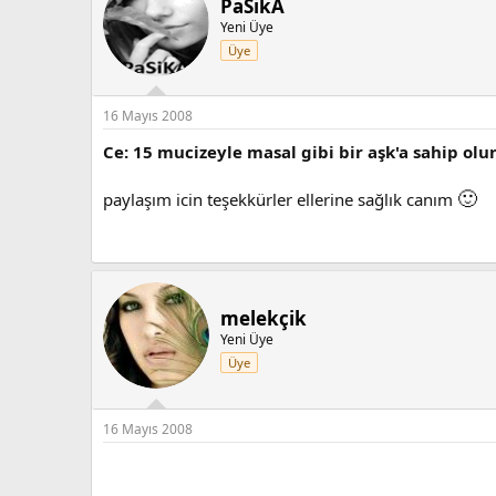
PaSikA
l
Yeni Üye
e
Üye
r
:
16 Mayıs 2008
Ce: 15 mucizeyle masal gibi bir aşk'a sahip olun
🙂
paylaşım icin teşekkürler ellerine sağlık canım
melekçik
Yeni Üye
Üye
16 Mayıs 2008