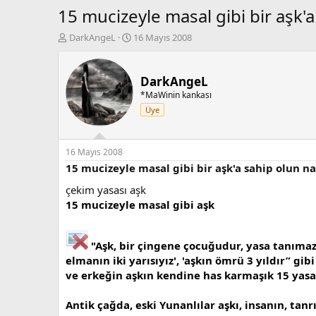
15 mucizeyle masal gibi bir aşk'a 
K
B
DarkAngeL
16 Mayıs 2008
o
a
n
ş
b
l
DarkAngeL
u
a
*MaWinin kankası
y
n
Üye
u
g
b
ı
a
ç
ş
t
16 Mayıs 2008
l
a
15 mucizeyle masal gibi bir aşk'a sahip olun nas
a
r
çekim yasası aşk
t
i
a
h
15 mucizeyle masal gibi aşk
n
i
"Aşk, bir çingene çocuğudur, yasa tanımaz!"
elmanın iki yarısıyız', 'aşkın ömrü 3 yıldır” 
ve erkeğin aşkın kendine has karmaşık 15 yasas
Antik çağda, eski Yunanlılar aşkı, insanın, tanr