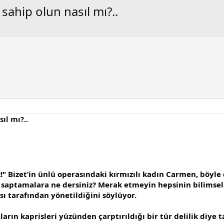
sahip olun nasıl mı?..
ıl mı?..
 Bizet’in ünlü operasındaki kırmızılı kadın Carmen, böyle d
gibi saptamalara ne dersiniz? Merak etmeyin hepsinin bilims
ı tarafından yönetildiğini söylüyor.
ıların kaprisleri yüzünden çarptırıldığı bir tür delilik diye