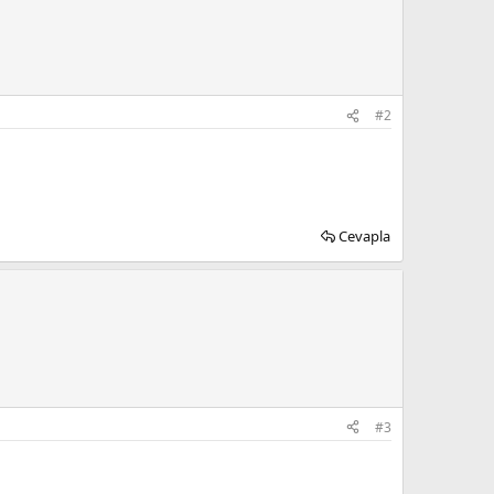
#2
Cevapla
#3