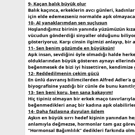
9- Kaçan balık büyük olur
Balık kaçınca, erkeklerin avcı günleri, kadınla
için elde edemezseniz normalde aşık olmayacağı
10- Al yanaklarımdan sen suçlusun
Hoşlandığımız birinin yanında yüzümüzün kızar
vücudun gönderdiği sinyaller olduğunu biliyor
gösteriyoruz. Karşı cinsin ilgimizi anlayıp, bir
11- Sen benim gözümde en büyüksün!
Aşık insan, sevdiğini öyle olmadığı halde herke
olduklarından büyük gösteren aynayı ellerinde 
beğenmesek de bizi iyi hissettiren, kendimize
12- Reddedilmenin çekim gücü
En ünlü davranış bilimcilerden Alfred Adler’a 
biyografisine yazdığı bir cünle de bunu kanıtl
13- Sen beni koru, ben sana bakayım!
Hiç tipiniz olmayan bir erkek maço tavırlarıyla a
beğenmedikleri anaç bir kadına aşık olabilirler
14- Daha fazlasına duyulan özlem
Aşkın en büyük sırrı hedef kişinin yanından he
anlamıyla değmezse, hormonlar tam gaz göreve
“Hormonsal Bağımlılık” dedikleri farkında ol