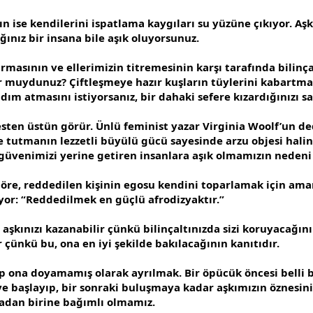
rın ise kendilerini ispatlama kaygıları su yüzüne çıkıyor. A
nız bir insana bile aşık oluyorsunuz.
masının ve ellerimizin titremesinin karşı tarafında bilinç
 muydunuz? Çiftleşmeye hazır kuşların tüylerini kabartmas
 adım atmasını istiyorsanız, bir dahaki sefere kızardığınızı
sten üstün görür. Ünlü feminist yazar Virginia Woolf’un ded
tutmanın lezzetli büyülü gücü sayesinde arzu objesi haline
 güvenimizi yerine getiren insanlara aşık olmamızın nedeni
göre, reddedilen kişinin egosu kendini toparlamak için ama
ıyor: “Reddedilmek en güçlü afrodizyaktır.”
şkınızı kazanabilir çünkü bilinçaltınızda sizi koruyacağını k
 çünkü bu, ona en iyi şekilde bakılacağının kanıtıdır.
p ona doyamamış olarak ayrılmak. Bir öpücük öncesi belli b
 başlayıp, bir sonraki buluşmaya kadar aşkımızın öznesini
madan birine bağımlı olmamız.