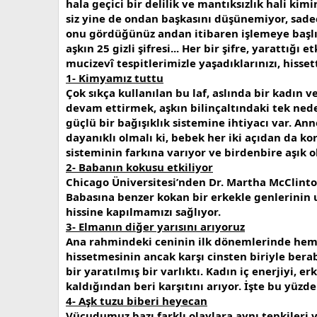
hala geçici bir delilik ve mantıksızlık hali ki
siz yine de ondan başkasını düşünemiyor, sadec
onu gördüğünüz andan itibaren işlemeye başlıy
aşkın 25 gizli şifresi... Her bir şifre, yarattı
mucizevî tespitlerimizle yaşadıklarınızı, hisse
1- Kimyamız tuttu
Çok sıkça kullanılan bu laf, aslında bir kadın 
devam ettirmek, aşkın bilinçaltındaki tek ne
güçlü bir bağışıklık sistemine ihtiyacı var. An
dayanıklı olmalı ki, bebek her iki açıdan da k
sisteminin farkına varıyor ve birdenbire aşık o
2- Babanın kokusu etkiliyor
Chicago Üniversitesi’nden Dr. Martha McClintoc
Babasına benzer kokan bir erkekle genlerini
hissine kapılmamızı sağlıyor.
3- Elmanın diğer yarısını arıyoruz
Ana rahmindeki ceninin ilk dönemlerinde hem
hissetmesinin ancak karşı cinsten biriyle ber
bir yaratılmış bir varlıktı. Kadın iç enerjiyi, 
kaldığından beri karşıtını arıyor. İşte bu yüzden
4- Aşk tuzu biberi heyecan
Vücudumuz bazı farklı olaylara aynı tepkiler