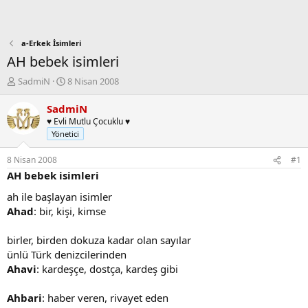
a-Erkek İsimleri
AH bebek isimleri
K
B
SadmiN
8 Nisan 2008
o
a
n
ş
SadmiN
b
l
♥ Evli Mutlu Çocuklu ♥
u
a
Yönetici
y
n
u
g
8 Nisan 2008
#1
b
ı
AH bebek isimleri
a
ç
ş
t
ah ile başlayan isimler
l
a
Ahad
: bir, kişi, kimse
a
r
t
i
birler, birden dokuza kadar olan sayılar
a
h
ünlü Türk denizcilerinden
n
i
Ahavi
: kardeşçe, dostça, kardeş gibi
Ahbari
: haber veren, rivayet eden