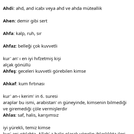
Ahdi
: ahd, and icabı veya ahd ve ahda müteallik
Ahen
: demir gibi sert
Ahfa
: kalp, ruh, sır
Ahfaz
: belleği çok kuvvetli
kur' an' ı en iyi hıfzetmiş kişi
alçak gönüllü
Ahfeş
: geceleri kuvvetli görebilen kimse
Ahkaf
: kum fırtınası
kur' an-ı kerim' in 6. suresi
araplar bu ismi, arabistan' ın güneyinde, kimsenin bilmediği
ve giremediği çöle vermişlerdir
Ahlas
: saf, halis, karışımsız
iyi yürekli, temiz kimse
kur' ani ıstılahta, Allah' a halis olarak yönelip ihlaslılıkta ileri