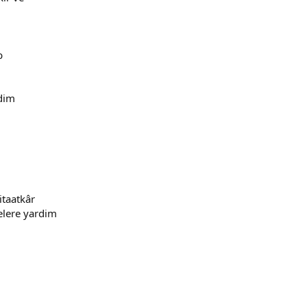
b
rdim
itaatkâr
lelere yardim