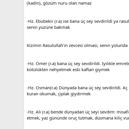
(kadin), gözüm nuru olan namaz
-Hz. Ebubekir (r.a) ise bana üç sey sevdirildi ya rasul
senin yüzüne bakmak
Kizimin Rasulullah'in zevcesi olmasi, senin yolund
-Hz. Ömer (r.a) bana üç sey sevdirildi. Iyilikle emre
kötülükten nehyetmek eski kaftan giymek
-Hz. Osman(r.a) Dünyada bana üç sey sevdirildi. A
kuran okumak, çiplak giydirmek
-Hz. Ali (r.a) bende dünyadan üç seyi sevdim: misaf
etmek, yaz gününde oruç tutmak, düsmana kiliç v