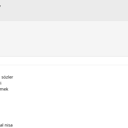
y
 sözler
i
etmek
al nisa