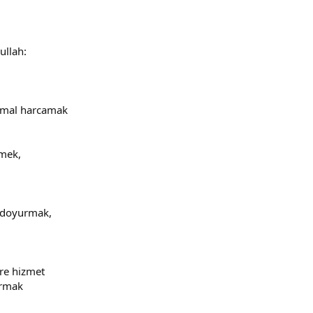
ullah:
a mal harcamak
tmek,
ç doyurmak,
ire hizmet
urmak