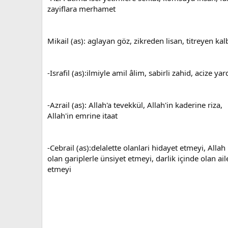
zayiflara merhamet
Mikail (as): aglayan göz, zikreden lisan, titreyen kal
-Israfil (as):ilmiyle amil âlim, sabirli zahid, acize ya
-Azrail (as): Allah'a tevekkül, Allah'in kaderine riza,
Allah'in emrine itaat
-Cebrail (as):delalette olanlari hidayet etmeyi, Allah 
olan gariplerle ünsiyet etmeyi, darlik içinde olan ai
etmeyi