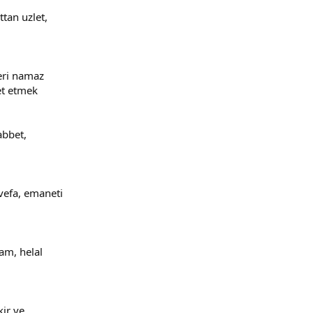
ttan uzlet,
leri namaz
et etmek
abbet,
 vefa, emaneti
am, helal
kir ve