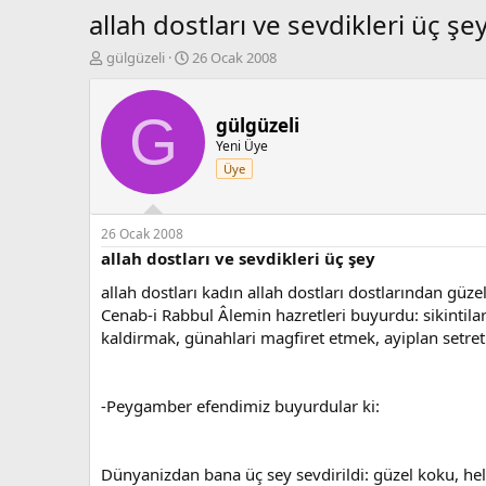
allah dostları ve sevdikleri üç şe
K
B
gülgüzeli
26 Ocak 2008
o
a
n
ş
b
l
G
gülgüzeli
u
a
Yeni Üye
y
n
Üye
u
g
b
ı
a
ç
ş
t
26 Ocak 2008
l
a
allah dostları ve sevdikleri üç şey
a
r
allah dostları kadın allah dostları dostlarından güzel
t
i
a
h
Cenab-i Rabbul Âlemin hazretleri buyurdu: sikintilar
n
i
kaldirmak, günahlari magfiret etmek, ayiplan setr
-Peygamber efendimiz buyurdular ki:
Dünyanizdan bana üç sey sevdirildi: güzel koku, hel