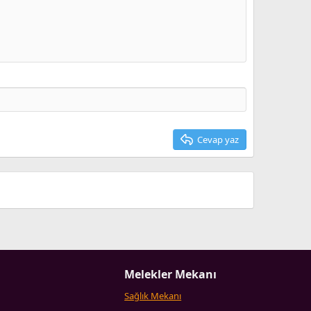
Taslağı sil
Cevap yaz
Melekler Mekanı
Sağlık Mekanı