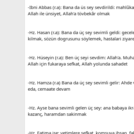
-Ibni Abbas (r.a): Bana da üs sey sevdirildi: mahlûka
Allah ile ünsiyet, Allah'a tövbekâr olmak
-Hz. Hasan (r.a): Bana da üç sey sevimli geldi: gece
kilmak, sözün dogrusunu söylemek, hastalari ziyar
-Hz. Hüseyin (r.a): Ben üç seyi sevdim: Allah'a. Muh
Allah için fukaraya sefkat, Allah yolunda sahadet
-Hz. Hamza (r.a) Bana da üç sey sevimli gelir: Ahde
eda, cemaate devam
-Hz. Ayse bana sevimli gelen üç sey: ana babaya ikr
kazanç, haramdan sakinmak
-Hz. Fatima ise: yetimlere sefkat, komsuya ihsan, fa