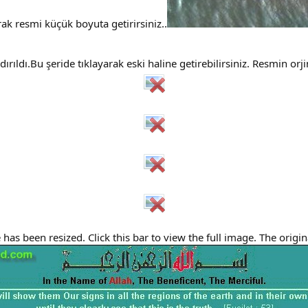
ak resmi küçük boyuta getirirsiniz..
rıldı.Bu şeride tıklayarak eski haline getirebilirsiniz. Resmin orj
has been resized. Click this bar to view the full image. The origi