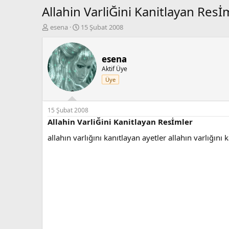
Allahin VarliĞini Kanitlayan Resİ
K
B
esena
15 Şubat 2008
o
a
n
ş
b
l
esena
u
a
Aktif Üye
y
n
Üye
u
g
b
ı
a
ç
ş
t
15 Şubat 2008
l
a
Allahin VarliĞini Kanitlayan Resİmler
a
r
allahın varlığını kanıtlayan ayetler allahın varlığını 
t
i
a
h
n
i