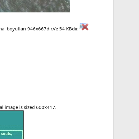
inal boyutları 946x667dır.Ve 54 KBdır.
nal image is sized 600x417.