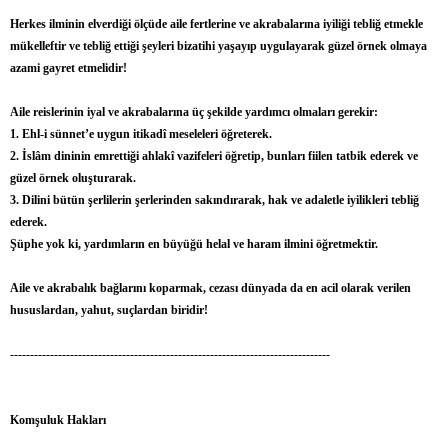
Herkes ilminin elverdiği ölçüde aile fertlerine ve akrabalarına iyiliği tebliğ etmekle
mükelleftir ve tebliğ ettiği şeyleri bizatihi yaşayıp uygulayarak güzel örnek olmaya
azami gayret etmelidir!
Aile reislerinin iyal ve akrabalarına üç şekilde yardımcı olmaları gerekir:
1. Ehl-i sünnet’e uygun itikadî meseleleri öğreterek.
2. İslâm dininin emrettiği ahlakî vazifeleri öğretip, bunları fiilen tatbik ederek ve
güzel örnek oluşturarak.
3. Dilini bütün şerlilerin şerlerinden sakındırarak, hak ve adaletle iyilikleri tebliğ
ederek.
Şüphe yok ki, yardımların en büyüğü helal ve haram ilmini öğretmektir.
Aile ve akrabalık bağlarını koparmak, cezası dünyada da en acil olarak verilen
hususlardan, yahut, suçlardan biridir!
--------------------------------------------------------------------------------
Komşuluk Hakları