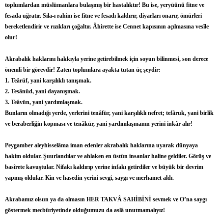
toplumlardan müslümanlara bulaşmış bir hastalıktır! Bu ise, yeryüünü fitne ve
fesada uğratır. Sıla-ı rahim ise fitne ve fesadı kaldırır, diyarları onarır, ömürleri
bereketlendirir ve rızıkları çoğaltır. Âhirette ise Cennet kapısının açılmasına vesîle
olur!
Akrabalık haklarını hakkıyla yerine getirebilmek için soyun bilinmesi, son derece
önemli bir görevdir! Zaten toplumlara ayakta tutan üç şeydir:
1. Teârüf, yani karşılıklı tanışmak.
2. Tesânüd, yani dayanışmak.
3. Teâvün, yani yardımlaşmak.
Bunların olmadığı yerde, yerlerini tenâfür, yani karşılıklı nefret; tefâruk, yani birlik
ve beraberliğin kopması ve tenâkür, yani yardımlaşmanın yerini inkâr alır!
Peygamber aleyhisselâma iman edenler akrabalık haklarına uyarak dünyaya
hakim oldular. Şuurlandılar ve ahlaken en üstün insanlar haline geldiler. Görüş ve
basîrete kavuştular. Nifakı kaldırıp yerine infakı getirdiler ve büyük bir devrim
yapmış oldular. Kin ve hasedin yerini sevgi, saygı ve merhamet aldı.
Akrabamız olsun ya da olmasın HER TAKVÂ SAHİBİNİ sevmek ve O’na saygı
göstermek mecbûriyetinde olduğumuzu da aslâ unutmamalıyız!