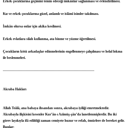
Erkek çocuklarına geçimini temin edeceği imkânlar sağlanması ve evlendirilmesi.
Kız ve erkek çocuklarına güzel, anlamlı ve islâmî isimler takılması.
İmkân olursa onlar için akika kesilmesi.
Erkek evlatlara silah kullanma, ata binme ve yüzme öğretilmesi.
Çocukların kötü arkadaşlar edinmelerinin engellenmeye çalışılması ve helal lokma
ile beslenmeleri.
--------------------------------------------------------------------------------
Akraba Hakları
Allah Teâlâ, ana babaya ihsandan sonra, akrabaya iyiliği emretmektedir.
Akrabayla ilişkisini kesenler Kur’ân-ı Azîmüş-şân’da lanetlenmişlerdir. Bu iki
görev layıkıyla ifâ edildiği zaman cemiyete huzur ve refah, ömürlere de bereket gelir.
Bunlar: