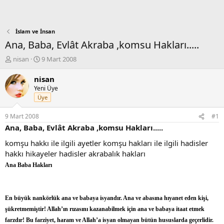
İslam ve İnsan
Ana, Baba, Evlât Akraba ,komsu Hakları.....
K
B
nisan
9 Mart 2008
o
a
n
ş
nisan
b
l
Yeni Üye
u
a
Üye
y
n
u
g
9 Mart 2008
#1
b
ı
Ana, Baba, Evlât Akraba ,komsu Hakları.....
a
ç
ş
t
komşu hakkı ile ilgili ayetler komşu hakları ile ilgili hadisler
l
a
hakkı hikayeler hadisler akrabalık hakları
a
r
Ana Baba Hakları
t
i
a
h
n
i
En büyük nankörlük ana ve babaya isyandır. Ana ve abasına hıyanet eden kişi,
şükretmemiştir! Allah’ın rızasını kazanabilmek için ana ve babaya itaat etmek
farzdır! Bu farziyet, haram ve Allah’a isyan olmayan bütün hususlarda geçerlidir.