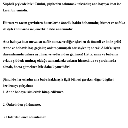
Şüpheli şeylerde bile! Çünkü, şüpheden sakınmak takvâdır; ana bayaya itaat ise
kesin bir emirdir.
Hürmet ve tazim gerektiren hususlarda öncelik hakkı babanındır; hizmet ve nafaka
ile ilgili konularda ise, öncelik hakkı annenindir!
Ana babaya itaat mevzusu nafile namaz ve diğer işlerden de önemli ve önde gelir!
Anne ve babayla hoş geçinilir, onlara yumuşak söz söylenir; ancak, Allah'a isyan
durumlarında onlara uyulmaz ve yollarından gidilmez! Hatta, anne ve babanın
evlada şiddetle muhtaç olduğu zamanlarda onların hizmetinde ve yardımında
olmak, hacca gitmekten bile daha kıymetlidir!
Şimdi de her evladın ana baba haklarıyla ilgili bilmesi gereken diğer bilgileri
özetlemeye çalışalım:
1. Anne babaya isimleriyle hitap edilemez.
2. Önlerinden yürünemez.
3. Onlardan önce oturulamaz.