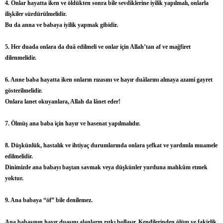
4. Onlar hayatta iken ve öldükten sonra bile sevdiklerine iyilik yapılmalı, onlarla
ilişkiler sürdürülmelidir.
Bu da anna ve babaya iyilik yapmak gibidir.
5. Her duada onlara da duâ edilmeli ve onlar için Allah’tan af ve mağfiret
dilenmelidir.
6. Anne baba hayatta iken onların rızasını ve hayır duâlarını almaya azami gayret
gösterilmelidir.
Onlara lanet okuyanlara, Allah da lânet eder!
7. Ölmüş ana baba için hayır ve hasenat yapılmalıdır.
8. Düşkünlük, hastalık ve ihtiyaç durumlarında onlara şefkat ve yardımla muamele
edilmelidir.
Dinimizde ana babayı baştan savmak veya düşkünler yurduna mahkûm etmek
yoktur.
9. Ana babaya “öf” bile denilemez.
Ana babasının hayır duasını alanların rızkı bollaşır. Kendilerinden ölüm ve fakirlik