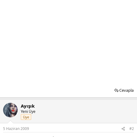
Cevapla
Ayışık
Yeni Üye
Üye
5 Haziran 2009
#2