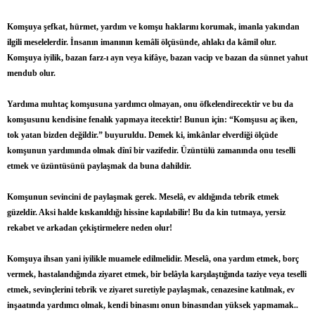
Komşuya şefkat, hürmet, yardım ve komşu haklarını korumak, imanla yakından
ilgili meselelerdir. İnsanın imanının kemâli ölçüsünde, ahlakı da kâmil olur.
Komşuya iyilik, bazan farz-ı ayn veya kifâye, bazan vacip ve bazan da sünnet yahut
mendub olur.
Yardıma muhtaç komşusuna yardımcı olmayan, onu öfkelendirecektir ve bu da
komşusunu kendisine fenalık yapmaya itecektir! Bunun için: “Komşusu aç iken,
tok yatan bizden değildir.” buyuruldu. Demek ki, imkânlar elverdiği ölçüde
komşunun yardımında olmak dînî bir vazifedir. Üzüntülü zamanında onu teselli
etmek ve üzüntüsünü paylaşmak da buna dahildir.
Komşunun sevincini de paylaşmak gerek. Meselâ, ev aldığında tebrik etmek
güzeldir. Aksi halde kıskanıldığı hissine kapılabilir! Bu da kin tutmaya, yersiz
rekabet ve arkadan çekiştirmelere neden olur!
Komşuya ihsan yani iyilikle muamele edilmelidir. Meselâ, ona yardım etmek, borç
vermek, hastalandığında ziyaret etmek, bir belâyla karşılaştığında taziye veya teselli
etmek, sevinçlerini tebrik ve ziyaret suretiyle paylaşmak, cenazesine katılmak, ev
inşaatında yardımcı olmak, kendi binasını onun binasından yüksek yapmamak..