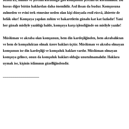
Kendi ırz, namus ve şerefini koruduğu gibi komşunun şerefini de korumalıdır. Bu
husus diğer bütün haklardan daha önemlidir. Asıl ihsan da budur. Komşusuna
zulmeden ve evini terk etmesine neden olan kişi dünyada rezil rüsvâ, âhirette de
helâk olur! Komşuya yapılan zulüm ve hakaretlerin günahı kat kat fazladır! Yani
her günah misliyle yazıldığı halde, komşuya karşı işlendiğinde on misliyle yazılır!
Müslüman ve akraba olan komşunun, hem din kardeşliğinden, hem akrabalıktan
ve hem de komşuluktan olmak üzere hakları üçtür. Müslüman ve akraba olmayan
komşunun ise din kardeşliği ve komşuluk hakları vardır. Müslüman olmayan
komşuya gelince, onun da komşuluk hakları olduğu unutulmamalıdır. Haklara
uymak ise, kişinin islâmının güzelliğindendir.
__________________