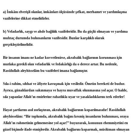
a) İmkânı elverişli olanlar, imkânları ölçüsünde şefkat, merhamet ve yardımlaşma
vazifelerine dikkat etmelidirler.
b) Vefadarlık, saygı ve ahde bağlılık vazifeleridir. Bu da güçlü olmayan ve yardıma
muhtaç durumda bulunanların vazifesidir. Bunlar karşılıklı olarak
gerçekleştirilmelidir.
Bir insanın imanı ne kadar kuvvetlenirse, akrabalık bağlarının korunması için
mutlaka gerekli olan vefadarlık ve fedakârlığı da o derece artar. Bu nedenle,
Rasûlullah aleyhisselâm bu vazifeleri imana bağlamıştır.
Sıla-i rahim, sıhhat ve âfiyete kavuşmak için vesîledir. Ömrün bereketi de budur.
Ayrıca, günahlardan sakınmaya ve hayra muvaffak olunmasına yol açar. O halde,
sıla yapanlar Allah’ın emirlerine rahatlıkla uyar ve yasakladıklarını terk ederler!
Hayat şartlarını asıl zorlaştıran, akrabalık bağlarının koparılmasıdır! Rasûlullah
aleyhisselâm: “Bir toplumda, akrabalık bağını kesmiş insanların bulunması, oraya
Allah’ın rahmetinin gelmemesine yol açar!” buyurarak, konunun ehemmiyetini en
güzel biçimde ifade etmişlerdir. Akrabalık bağlarını koparmak, müslüman olmayan