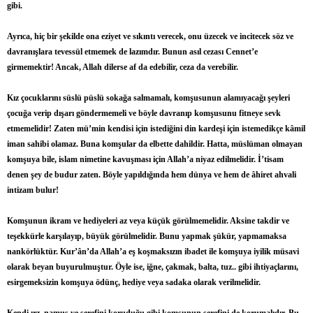
gibi.
Ayrıca, hiç bir şekilde ona eziyet ve sıkıntı verecek, onu üzecek ve incitecek söz ve
davranışlara tevessül etmemek de lazımdır. Bunun asıl cezası Cennet’e
girmemektir! Ancak, Allah dilerse af da edebilir, ceza da verebilir.
Kız çocuklarını süslü püslü sokağa salmamalı, komşusunun alamıyacağı şeyleri
çocuğa verip dışarı göndermemeli ve böyle davranıp komşusunu fitneye sevk
etmemelidir! Zaten mü’min kendisi için istediğini din kardeşi için istemedikçe kâmil
iman sahibi olamaz. Buna komşular da elbette dahildir. Hatta, müslüman olmayan
komşuya bile, islam nimetine kavuşması için Allah’a niyaz edilmelidir. İ’tisam
denen şey de budur zaten. Böyle yapıldığında hem dünya ve hem de âhiret ahvali
intizam bulur!
Komşunun ikram ve hediyeleri az veya küçük görülmemelidir. Aksine takdir ve
teşekkürle karşılayıp, büyük görülmelidir. Bunu yapmak şükür, yapmamaksa
nankörlüktür. Kur’ân’da Allah’a eş koşmaksızın ibadet ile komşuya iyilik müsavi
olarak beyan buyurulmuştur. Öyle ise, iğne, çakmak, balta, tuz.. gibi ihtiyaçlarını,
esirgemeksizin komşuya ödünç, hediye veya sadaka olarak verilmelidir.