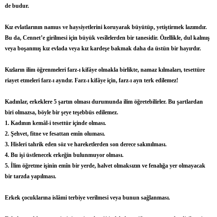
de budur.
Kız evlatlarının namus ve haysiyetlerini koruyarak büyütüp, yetiştirmek lazımdır.
Bu da, Cennet’e girilmesi için büyük vesîlelerden bir tanesidir. Özellikle, dul kalmış
veya boşanmış kız evlada veya kız kardeşe bakmak daha da üstün bir hayırdır.
Kızların ilim öğrenmeleri farz-ı kifâye olmakla birlikte, namaz kılmaları, tesettüre
riayet etmeleri farz-ı ayndır. Farz-ı kifâye için, farz-ı ayn terk edilemez!
Kadınlar, erkeklere 5 şartın olması durumunda ilim öğretebilirler. Bu şartlardan
biri olmazsa, böyle bir şeye teşebbüs edilemez.
1. Kadının kemâl-i tesettür içinde olması.
2. Şehvet, fitne ve fesattan emîn oluması.
3. Hisleri tahrik eden söz ve hareketlerden son derece sakınılması.
4. Bu işi üstlenecek erkeğin bulunmuyor olması.
5. İlim öğretme işinin emîn bir yerde, halvet olmaksızın ve fenalığa yer olmayacak
bir tarzda yapılması.
Erkek çocuklarına islâmi terbiye verilmesi veya bunun sağlanması.