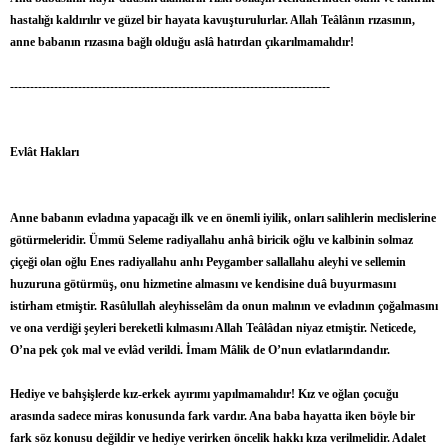
hastalığı kaldırılır ve güzel bir hayata kavuşturulurlar. Allah Teâlânın rızasının,
anne babanın rızasına bağlı olduğu aslâ hatırdan çıkarılmamalıdır!
--------------------------------------------------------------------------------
Evlât Hakları
Anne babanın evladına yapacağı ilk ve en önemli iyilik, onları salihlerin meclislerine
götürmeleridir. Ümmü Seleme radiyallahu anhâ biricik oğlu ve kalbinin solmaz
çiçeği olan oğlu Enes radiyallahu anhı Peygamber sallallahu aleyhi ve sellemin
huzuruna götürmüş, onu hizmetine almasını ve kendisine duâ buyurmasını
istirham etmiştir. Rasûlullah aleyhisselâm da onun malının ve evladının çoğalmasını
ve ona verdiği şeyleri bereketli kılmasını Allah Teâlâdan niyaz etmiştir. Neticede,
O’na pek çok mal ve evlâd verildi. İmam Mâlik de O’nun evlatlarındandır.
Hediye ve bahşişlerde kız-erkek ayırımı yapılmamalıdır! Kız ve oğlan çocuğu
arasında sadece miras konusunda fark vardır. Ana baba hayatta iken böyle bir
fark söz konusu değildir ve hediye verirken öncelik hakkı kıza verilmelidir. Adalet