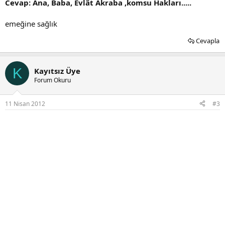
Cevap: Ana, Baba, Evlât Akraba ,komsu Hakları.....
emeğine sağlık
Cevapla
K
Kayıtsız Üye
Forum Okuru
11 Nisan 2012
#3