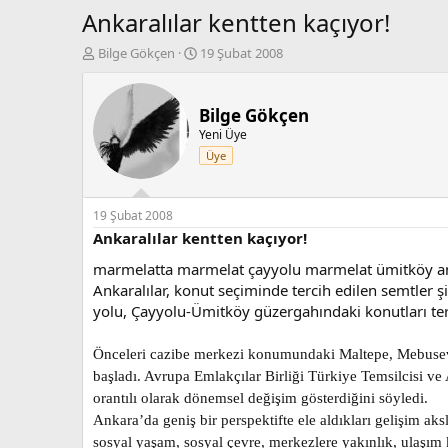
Ankaralılar kentten kaçıyor!
K
B
Bilge Gökçen
19 Şubat 2008
o
a
n
ş
b
l
Bilge Gökçen
u
a
Yeni Üye
y
n
Üye
u
g
b
ı
a
ç
ş
t
19 Şubat 2008
l
a
Ankaralılar kentten kaçıyor!
a
r
marmelatta marmelat çayyolu marmelat ümitköy a
t
i
a
h
Ankaralılar, konut seçiminde tercih edilen semtler 
n
i
yolu, Çayyolu-Ümitköy güzergahındaki konutları ter
Önceleri cazibe merkezi konumundaki Maltepe, Mebusevle
başladı. Avrupa Emlakçılar Birliği Türkiye Temsilcisi ve
orantılı olarak dönemsel değişim gösterdiğini söyledi.
Ankara’da geniş bir perspektifte ele aldıkları gelişim aks
sosyal yaşam, sosyal çevre, merkezlere yakınlık, ulaşım ko