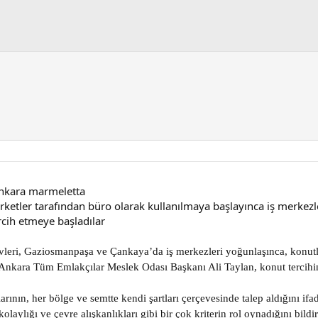
nkara marmeletta
şirketler tarafından büro olarak kullanılmaya başlayınca iş merke
cih etmeye başladılar
ri, Gaziosmanpaşa ve Çankaya’da iş merkezleri yoğunlaşınca, konutlard
 Ankara Tüm Emlakçılar Meslek Odası Başkanı Ali Taylan, konut tercihin
larının, her bölge ve semtte kendi şartları çerçevesinde talep aldığını ifa
laylığı ve çevre alışkanlıkları gibi bir çok kriterin rol oynadığını bildir