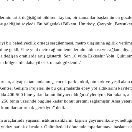
erinin artık değiştiğini bildiren Taylan, bir zamanlar başkentin en gö
ine geldiğini söyledi. Bu bölgedeki Bilkent, Ümitköy, Çayyolu, Beysuken
i bir belediyecilik örneği sergilenmesi, metro ulaşımına ağırlık verilmes
ine geldi. Yine yeni metro ağının temellerinin atılması ve sağlam altyap
nda değişen oranlarda artış gösterdi. Son 10 yılda Eskişehir Yolu, Çuku
n bu bölgelerde daha yüksek olarak gözlendi."
rılan, altyapısı tamamlanmış, çocuk parkı, okul, otopark ve yeşil alanı 
entsel Gelişim Projeleri ile bu çalışmalarda epey yol aldıklarını kaydet
lda 400-500 bine yakın konut ihtiyacı olduğu söyleniyor. Bu rakam, alt 
 250 binin üzerinde bugüne kadar konut üretimi sağlamıştır. Ama yeterli 
 konutları artırmak gerekiyor" dedi.
araçlarında yaşanan istikrarsızlıkların, kişileri gayrimenkule yönelttiğ
 yıldızı parlak olacaktır. Önümüzdeki dönemde toparlanmaya başlaması i