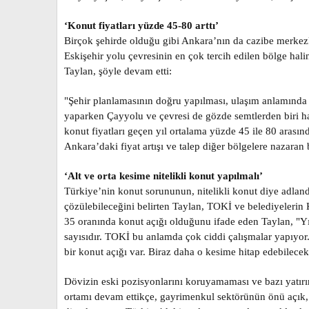
‘Konut fiyatları yüzde 45-80 arttı’
Birçok şehirde olduğu gibi Ankara’nın da cazibe merkezl
Eskişehir yolu çevresinin en çok tercih edilen bölge hal
Taylan, şöyle devam etti:
"Şehir planlamasının doğru yapılması, ulaşım anlamında iy
yaparken Çayyolu ve çevresi de gözde semtlerden biri hal
konut fiyatları geçen yıl ortalama yüzde 45 ile 80 arası
Ankara’daki fiyat artışı ve talep diğer bölgelere nazara
‘Alt ve orta kesime nitelikli konut yapılmalı’
Türkiye’nin konut sorununun, nitelikli konut diye adlandı
çözülebileceğini belirten Taylan, TOKİ ve belediyelerin K
35 oranında konut açığı olduğunu ifade eden Taylan, "Yı
sayısıdır. TOKİ bu anlamda çok ciddi çalışmalar yapıyor.
bir konut açığı var. Biraz daha o kesime hitap edebilecek
Dövizin eski pozisyonlarını koruyamaması ve bazı yatırım 
ortamı devam ettikçe, gayrimenkul sektörünün önü açık,