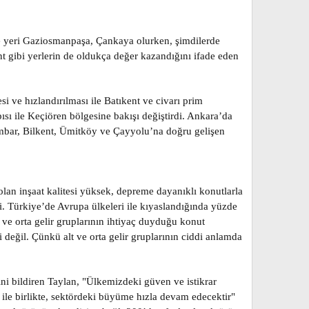
zde yeri Gaziosmanpaşa, Çankaya olurken, şimdilerde
t gibi yerlerin de oldukça değer kazandığını ifade eden
i ve hızlandırılması ile Batıkent ve civarı prim
ısı ile Keçiören bölgesine bakışı değiştirdi. Ankara’da
rambar, Bilkent, Ümitköy ve Çayyolu’na doğru gelişen
olan inşaat kalitesi yüksek, depreme dayanıklı konutlarla
ti. Türkiye’de Avrupa ülkeleri ile kıyaslandığında yüzde
ve orta gelir gruplarının ihtiyaç duyduğu konut
değil. Çünkü alt ve orta gelir gruplarının ciddi anlamda
ini bildiren Taylan, "Ülkemizdeki güven ve istikrar
le birlikte, sektördeki büyüme hızla devam edecektir"