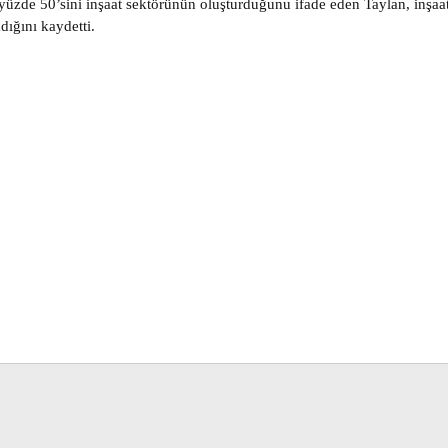
yüzde 50’sini inşaat sektörünün oluşturduğunu ifade eden Taylan, inşaat
ığını kaydetti.