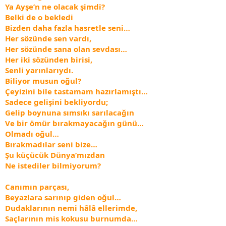
Ya Ayşe’n ne olacak şimdi?
Belki de o bekledi
Bizden daha fazla hasretle seni…
Her sözünde sen vardı,
Her sözünde sana olan sevdası…
Her iki sözünden birisi,
Senli yarınlarıydı.
Biliyor musun oğul?
Çeyizini bile tastamam hazırlamıştı…
Sadece gelişini bekliyordu;
Gelip boynuna sımsıkı sarılacağın
Ve bir ömür bırakmayacağın günü…
Olmadı oğul…
Bırakmadılar seni bize…
Şu küçücük Dünya’mızdan
Ne istediler bilmiyorum?
Canımın parçası,
Beyazlara sarınıp giden oğul…
Dudaklarının nemi hâlâ ellerimde,
Saçlarının mis kokusu burnumda…