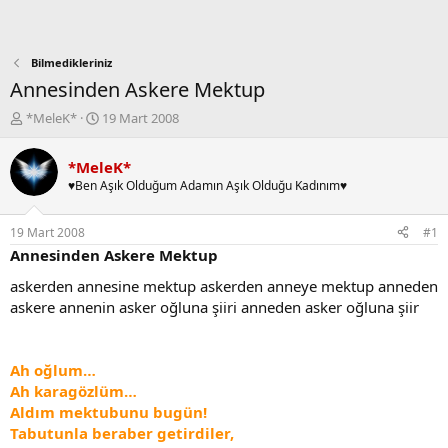
Bilmedikleriniz
Annesinden Askere Mektup
K
B
*MeleK*
19 Mart 2008
o
a
n
ş
*MeleK*
b
l
♥Ben Aşık Olduğum Adamın Aşık Olduğu Kadınım♥
u
a
y
n
u
g
19 Mart 2008
#1
b
ı
Annesinden Askere Mektup
a
ç
ş
t
askerden annesine mektup askerden anneye mektup anneden
l
a
askere annenin asker oğluna şiiri anneden asker oğluna şiir
a
r
t
i
a
h
Ah oğlum…
n
i
Ah karagözlüm…
Aldım mektubunu bugün!
Tabutunla beraber getirdiler,