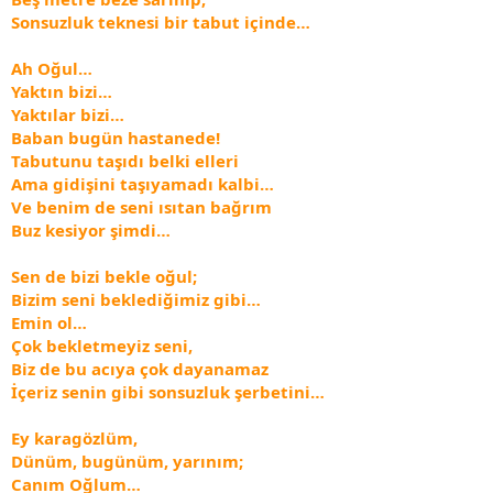
Sonsuzluk teknesi bir tabut içinde…
Ah Oğul…
Yaktın bizi…
Yaktılar bizi…
Baban bugün hastanede!
Tabutunu taşıdı belki elleri
Ama gidişini taşıyamadı kalbi…
Ve benim de seni ısıtan bağrım
Buz kesiyor şimdi…
Sen de bizi bekle oğul;
Bizim seni beklediğimiz gibi…
Emin ol…
Çok bekletmeyiz seni,
Biz de bu acıya çok dayanamaz
İçeriz senin gibi sonsuzluk şerbetini…
Ey karagözlüm,
Dünüm, bugünüm, yarınım;
Canım Oğlum…