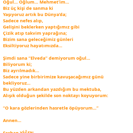
Oğul… Oğlum… Mehmet’im…
Biz üç kişi de sanma ki
Yaşıyoruz artık bu Dünya’da;
Sadece nefes alıp,
Gelişini beklerken yaptığımız gibi
Çizik atıp takvim yaprağına;
Bizim sana geleceğimiz günleri
Eksiltiyoruz hayatımızda…
Şimdi sana “Elveda” demiyorum oğul…
Biliyorum ki;
Biz ayrılmadık…
Sadece yine birbirimize kavuşacağımız günü
bekliyoruz…
Bu yüzden arkandan yazdığım bu mektuba,
Alışık olduğun şekilde son noktayı koyuyorum:
“O kara gözlerinden hasretle öpüyorum…”
Annen…
Serhan YİĞEN