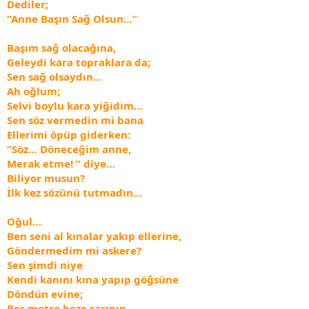
Dediler;
“Anne Başın Sağ Olsun…”
Başım sağ olacağına,
Geleydi kara topraklara da;
Sen sağ olsaydın…
Ah oğlum;
Selvi boylu kara yiğidim…
Sen söz vermedin mi bana
Ellerimi öpüp giderken:
“Söz… Döneceğim anne,
Merak etme! ” diye…
Biliyor musun?
İlk kez sözünü tutmadın…
Oğul…
Ben seni al kınalar yakıp ellerine,
Göndermedim mi askere?
Sen şimdi niye
Kendi kanını kına yapıp göğsüne
Döndün evine;
Beş metre beze sarınıp,