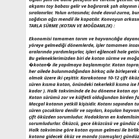
akşamı toy babası gelir ve bağırarak şah alayının
sıralanırlar. Yolun ortasında; önde davul-zurna, b
sağdıcın ağzı mendil ile kapatılır. Konvoyun arkas
TARLA SÜRME (KOTAN VE MOĞDAMLIK) :
Ekonomisi tamamen tarım ve hayvancılığa dayanan yö
yöreye gelmediği dönemlerde, işler tamamen insan v
aralarında yardımlaşırlar, işleri eğlenceli hale geti
Bu geleneklerimizden biri de kotan sürme ve moğda
�kotan� ile yapılmaya başlanmıştır. Kotan toprağı
her ailede bulunmadığından birkaç aile birleşere
olmak üzere iki çeşittir. Karakotana 10-12 çift ök
süren kısma kotan, önündeki tekerlekli kısma ise
kadar ). Halk takviminde de bu döneme kotan ayı 
Kotan sürümü zor ve külfetli olduğundan birden fazl
Macgal kotanın yetkili kişisidir. Kotanı sapından
süren çocuklara denilir ve sayıları, koşulan hayv
çift öküzden sorumludur. Hodakların en kıdemlisi
sorumludurlar. Öküzcü, gece öküzcüsü ve gündüz ök
Halk takvimine göre kotan ayının gelmesi ile birl
kotana gidecek öküz ve manda (camuşlar) gündüz ök