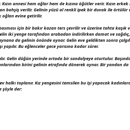
 Kızın annesi hem ağlar hem de kızına öğütler verir. Kızın erkek
ahşiş verilir. Gelinin yüzü al renkli ipek bir duvak ile örtülür ve
 oğlan evine getirilir.
basması için bir bakır kazan ters çevrilir ve üzerine tahta kaşık
Gelin iki yenge tarafından arabadan indirilirken damat ve sağdıç,
aynana da gelinin önünde oynar. Gelin eve geldikten sonra çalgıl
şı yapılır. Bu eğlenceler gece yarısına kadar sürer.
ır. Gelin düğün yerinde ortada bir sandalyeye oturtulur. Başında 
ndan birini gelinin etrafında dönerek oynar. Bir yandan da el
 halkı toplanır. Kız yengesini temsilen bu işi yapacak kadınlarda
e şöyle der: