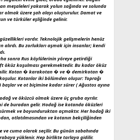
anan meşaleleri yakarak yolun sağında ve solunda
lar olmak üzere şah alayı oluşturulur. Damat ve
 ve türküler eşliğinde gelinir.
zellikleri vardır. Teknolojik gelişmelerin henüz
alırdı. Bu zorlukları aşmak için insanlar; kendi
dı.
ha sonra Rus köylülerinin yöreye getirdiği
çift öküz koşulması gerekmektedir. Bu kadar öküz
denilir. Kotan � karakotan � ve � demirkotan �
koşulur. Kotanlar iki bölümden oluşur: Toprağı
başlar ve ot biçimine kadar sürer ( Ağustos ayına
 hodağ ve öküzcü olmak üzere üç gruba ayrılır.
i de buradan gelir. Hodağ ise kotanda öküzleri
k, sürmek ve boyunduruktan açmaktır. Her hodağ iki
dan, otlatılmasından ve kotanın bekçiliğinden
e ve cuma olarak seçilir. Bu günün sabahında
ya yüklenir. Hep birlikte tarlaya gidilir.