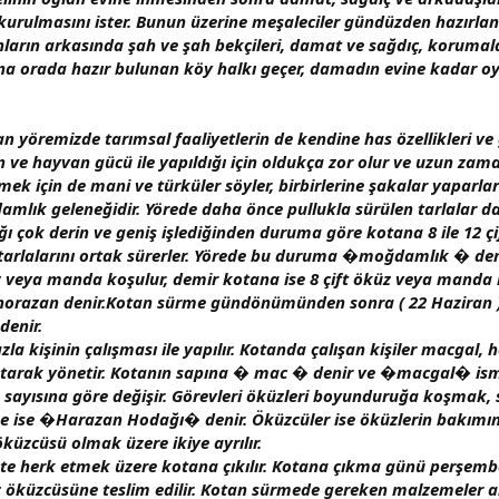
 kurulmasını ister. Bunun üzerine meşaleciler gündüzden hazırl
unların arkasında şah ve şah bekçileri, damat ve sağdıç, koruma
ına orada hazır bulunan köy halkı geçer, damadın evine kadar oyun
remizde tarımsal faaliyetlerin de kendine has özellikleri ve gü
e hayvan gücü ile yapıldığı için oldukça zor olur ve uzun zaman 
rmek için de mani ve türküler söyler, birbirlerine şakalar yaparlar
mlık geleneğidir. Yörede daha önce pullukla sürülen tarlalar da
 çok derin ve geniş işlediğinden duruma göre kotana 8 ile 12 
k tarlalarını ortak sürerler. Yörede bu duruma �moğdamlık � 
üz veya manda koşulur, demir kotana ise 8 çift öküz veya manda 
 horazan denir.Kotan sürme gündönümünden sonra ( 22 Haziran ) 
denir.
a kişinin çalışması ile yapılır. Kotanda çalışan kişiler macgal,
 tutarak yönetir. Kotanın sapına � mac � denir ve �macgal� ism
an sayısına göre değişir. Görevleri öküzleri boyunduruğa koşma
ne ise �Harazan Hodağı� denir. Öküzcüler ise öküzlerin bakımın
üzcüsü olmak üzere ikiye ayrılır.
ikte herk etmek üzere kotana çıkılır. Kotana çıkma günü perşemb
üzcüsüne teslim edilir. Kotan sürmede gereken malzemeler araba