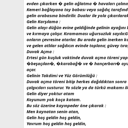
evden çıkarken � gelin ağlatma � havaları çalınır.
Kemeri bağlayana toy babası veya sağdıç tarafından b
gelin arabasına bindirilir. Dualar ile yola çıkarılarak
Gelin Karşılama :
Gelin alayı düğün evine geldiğinde gelinin ayağını 
ve kırmaya çalışır. Kıramaması uğursuzluk sayılır.
onların çevresine atarlar. Bu arada gelin inerken k
ve gelen atlılar sağdıcın evinde toplanır, güvey tıra
Duvak Açma :
Ertesi gün kuşluk vaktinde duvak açma töreni yapıl
�beşaçılan�, �karabağ� ve � hançerbarı� oyunları
açar.
Gelinin Takdimi ve Yüz Görümlüğü :
Duvak açma töreni bitip herkes dağıldıktan sonra ev
çalgıcıları susturur. Ya sözle ya da türkü makamı il
Gelin diyer yoktur atam
Koyunum yok koça katam.
Bu söz üzerine kayınpeder öne çıkarak :
Men kaynatan senin atan,
Gelin hoş geldin hoş geldin,
Yavrum hoş geldin hoş geldin,