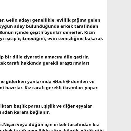
r. Gelin adayı genellikle, evlilik çağına gelen
ur. Uygun aday bulunduğunda erkek tarafından
 Bunun içinde çeşitli oyunlar denerler. Kızın
i işitip işitmediğini, evin temizliğine bakarak
bir dille ziyaretin amacını dile getirir.
kek tarafı hakkında gerekli araştırmaları
 evine giderken yanlarında �beh� denilen ve
 hazırlar. Kız tarafı gerekli ikramları yapar
arı başlık parası, şişlik ve diğer eşyalar
afından karara bağlanır.
der.Nişan veya düğün için erkek tarafından kız
rkek tarafı genellikle altın, bilezik, yüzük gibi