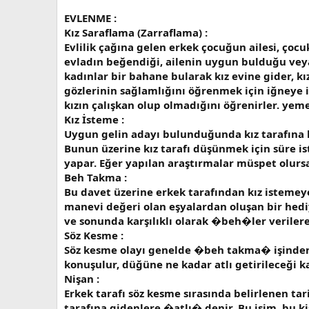
EVLENME :
Kız Saraflama (Zarraflama) :
Evlilik çağına gelen erkek çocuğun ailesi, çocuk
evladın beğendiği, ailenin uygun bulduğu veya
kadınlar bir bahane bularak kız evine gider, kız
gözlerinin sağlamlığını öğrenmek için iğneye ip
kızın çalışkan olup olmadığını öğrenirler. yem
Kız İsteme :
Uygun gelin adayı bulunduğunda kız tarafına hab
Bunun üzerine kız tarafı düşünmek için süre ist
yapar. Eğer yapılan araştırmalar müspet olursa
Beh Takma :
Bu davet üzerine erkek tarafından kız istemeye
manevi değeri olan eşyalardan oluşan bir hediye
ve sonunda karşılıklı olarak �beh�ler verilerek
Söz Kesme :
Söz kesme olayı genelde �beh takma� işinden 3-4
konuşulur, düğüne ne kadar atlı getirileceği kar
Nişan :
Erkek tarafı söz kesme sırasında belirlenen tar
tarafına gidenlere �atlı� denir. Bu isim, bu kiş