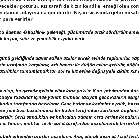
iyecekler götürür. Kız tarafı da kızın kendi el emeği olan çor
 damat adayına da gönderilir. Nişan sırasında gelin misafir
 para verirler
ına ödenen �başlık� geleneği, günümüzde artık sürdürülmemekted
ak koyun, sığır ve yemeklik eşyalar verir.
nü geldiğinde davet edilen atlılar erkek evinde toplanırlar. Yaş
inin uzağında karşılanır, atlı havası ile düğün evine getirilir, d
ırlıklar tamamlandıktan sonra kız evine doğru yola çıkılır. Kız 
 olup, bu gecede gelinin eline kına yakılır. Kına yakılmadan önce
odaya tabaklar içinde yanan mumlar taşıyan genç kızların eşliğin
kadın tarafından hazırlanır. Genç kızlar ve kadınlar ayrılık, has
r ve yine başı bozulmamış bir kadın tarafından sarılarak bağlanır
çilir. Çeyiz sandıkları ve bohçaları odanın orta yerine konulur. E
lanır. İmam, muhtar ve iki şahit tarafından imzalanarak biri erkek 
bah erkenden araçlar hazırlanır. Araç olarak kışın at kızakları(za