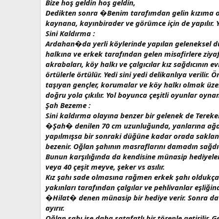
Bize hoş geldin hoş geldin,
Dedikten sonra
�
Benim tarafımdan gelin kızıma o
kaynana, kayınbirader ve görümce için de yapılır. 
Sini Kaldırma :
Ardahan�da yerli köylerinde yapılan geleneksel düğ
halkına ve erkek tarafından gelen misafirlere ziyaf
akrabaları, köy halkı ve çalgıcılar kız sağdıcının e
örtülerle örtülür. Yedi sini yedi delikanlıya verili
taşıyan gençler, korumalar ve köy halkı olmak üzere
doğru yola çıkılır. Yol boyunca çeşitli oyunlar oynan
Şah Bezeme :
Sini kaldırma olayına benzer bir gelenek de Tere
�Şah�
denilen 70 cm uzunluğunda, yanlarına ağa
yapılmışsa bir sonraki düğüne kadar orada saklanır.
bezenir. Oğlan şahının masraflarını damadın sağdıcı
Bunun karşılığında da kendisine münasip hediyeler ö
veya 40 çeşit meyve, şeker vs asılır.
Kız şahı sade olmasına rağmen erkek şahı oldukça ih
yakınları tarafından çalgılar ve pehlivanlar eşliğin
�Hilat� denen münasip bir hediye verir. Sonra da
ayırır.
Oğlan şahı ise daha şatafatlı bir törenle getirilir