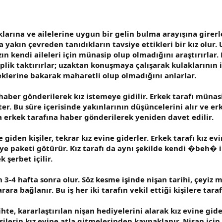
larına ve ailelerine uygun bir gelin bulma arayışına girerle
 yakın çevreden tanıdıkların tavsiye ettikleri bir kız ol
ın kendi aileleri için münasip olup olmadığını araştırırlar.
lik taktırırlar; uzaktan konuşmaya çalışarak kulaklarının iy
eklerine bakarak maharetli olup olmadığını anlarlar.
er gönderilerek kız istemeye gidilir. Erkek tarafı münasip 
er. Bu süre içerisinde yakınlarının düşüncelerini alır ve er
 erkek tarafına haber gönderilerek yeniden davet edilir.
 giden kişiler, tekrar kız evine giderler. Erkek tarafı kız
 paketi götürür. Kız tarafı da aynı şekilde kendi �beh� ini
 şerbet içilir.
 hafta sonra olur. Söz kesme işinde nişan tarihi, çeyiz mikt
ara bağlanır. Bu iş her iki tarafın vekil ettiği kişilere tar
ihte, kararlaştırılan nişan hediyelerini alarak kız evine gi
ilerin kız evine atla gitmelerinden kaynaklanır. Nişan için e