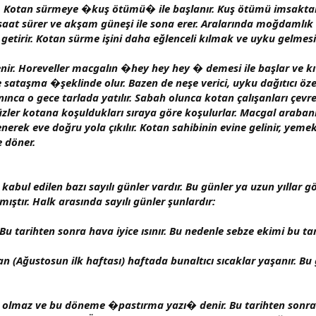
lir. Kotan sürmeye �kuş ötümü� ile başlanır. Kuş ötümü imsaktan
 saat sürer ve akşam güneşi ile sona erer. Aralarında moğdamlık 
etirir. Kotan sürme işini daha eğlenceli kılmak ve uyku gelmesin
nir. Horeveller macgalın �hey hey hey � demesi ile başlar ve k
taşma �şeklinde olur. Bazen de neşe verici, uyku dağıtıcı özel
ınca o gece tarlada yatılır. Sabah olunca kotan çalışanları çevre
üzler kotana koşuldukları sıraya göre koşulurlar. Macgal arabanı
enerek eve doğru yola çıkılır. Kotan sahibinin evine gelinir, yeme
e döner.
 kabul edilen bazı sayılı günler vardır. Bu günler ya uzun yılla
ştır. Halk arasında sayılı günler şunlardır:
 tarihten sonra hava iyice ısınır. Bu nedenle sebze ekimi bu tar
 (Ağustosun ilk haftası) haftada bunaltıcı sıcaklar yaşanır. Bu 
 olmaz ve bu döneme �pastırma yazı� denir. Bu tarihten sonra 