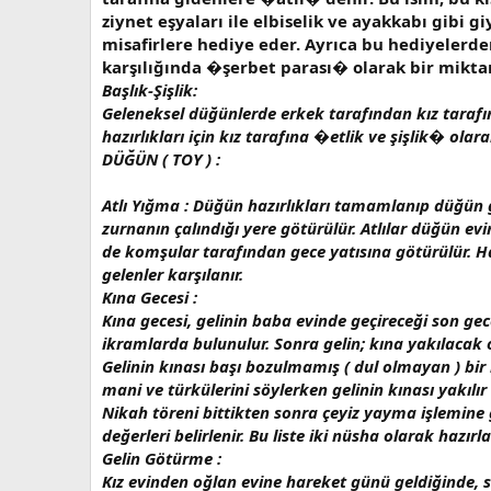
ziynet eşyaları ile elbiselik ve ayakkabı gibi g
misafirlere hediye eder. Ayrıca bu hediyelerden
karşılığında �şerbet parası� olarak bir miktar
Başlık-Şişlik:
Geleneksel düğünlerde erkek tarafından kız taraf
hazırlıkları için kız tarafına �etlik ve şişlik� olar
DÜĞÜN ( TOY ) :
Atlı Yığma : Düğün hazırlıkları tamamlanıp düğün gü
zurnanın çalındığı yere götürülür. Atlılar düğün ev
de komşular tarafından gece yatısına götürülür. Haz
gelenler karşılanır.
Kına Gecesi :
Kına gecesi, gelinin baba evinde geçireceği son gece
ikramlarda bulunulur. Sonra gelin; kına yakılacak 
Gelinin kınası başı bozulmamış ( dul olmayan ) bir 
mani ve türkülerini söylerken gelinin kınası yakılı
Nikah töreni bittikten sonra çeyiz yayma işlemine ge
değerleri belirlenir. Bu liste iki nüsha olarak hazır
Gelin Götürme :
Kız evinden oğlan evine hareket günü geldiğinde, sa