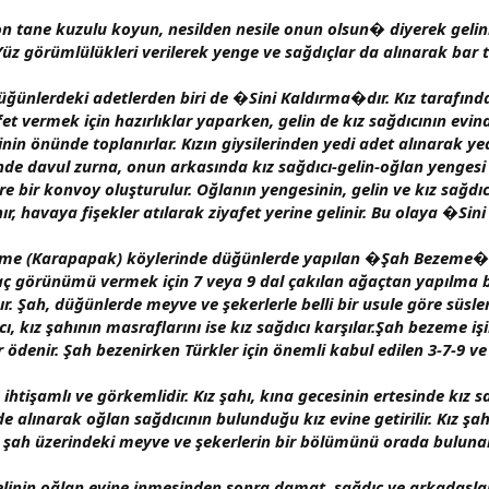
n tane kuzulu koyun, nesilden nesile onun olsun
�
diyerek gelin
Yüz görümlülükleri verilerek yenge ve sağdıçlar da alınarak bar 
ünlerdeki adetlerden biri de �Sini Kaldırma�dır. Kız tarafında 
et vermek için hazırlıklar yaparken, gelin de kız sağdıcının evi
vinin önünde toplanırlar. Kızın giysilerinden yedi adet alınarak ye
r. Önde davul zurna, onun arkasında kız sağdıcı-gelin-oğlan yengesi
 bir konvoy oluşturulur. Oğlanın yengesinin, gelin ve kız sağdıcın
ır, havaya fişekler atılarak ziyafet yerine gelinir. Bu olaya
�
Sin
keme (Karapapak) köylerinde düğünlerde yapılan
�Şah Bezeme�
ç görünümü vermek için 7 veya 9 dal çakılan ağaçtan yapılma b
 Şah, düğünlerde meyve ve şekerlerle belli bir usule göre süslen
, kız şahının masraflarını ise kız sağdıcı karşılar.Şah bezeme i
denir. Şah bezenirken Türkler için önemli kabul edilen 3-7-9 ve 4
tişamlı ve görkemlidir. Kız şahı, kına gecesinin ertesinde kız s
de alınarak oğlan sağdıcının bulunduğu kız evine getirilir. Kız şah
 şah üzerindeki meyve ve şekerlerin bir bölümünü orada bulun
. Gelinin oğlan evine inmesinden sonra damat, sağdıç ve arkadaşlar