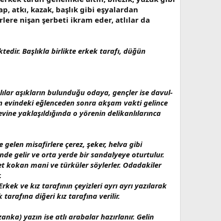
ap, atkı, kazak, başlık gibi eşyalardan
lere nişan şerbeti ikram eder, atlılar da
ir. Başlıkla birlikte erkek tarafı, düğün
lılar aşıkların bulunduğu odaya, gençler ise davul-
üğün evindeki eğlenceden sonra akşam vakti gelince
evine yaklaşıldığında o yörenin delikanlılarınca
 gelen misafirlere çerez, şeker, helva gibi
de gelir ve orta yerde bir sandalyeye oturtulur.
ret kokan mani ve türküler söylerler. Odadakiler
.
rkek ve kız tarafının çeyizleri ayrı ayrı yazılarak
tarafına diğeri kız tarafına verilir.
nka) yazın ise atlı arabalar hazırlanır. Gelin