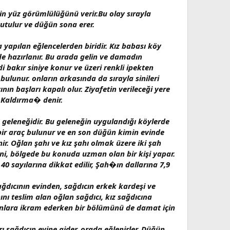
in yüz görümlülüğünü verir.Bu olay sırayla
tutulur ve düğün sona erer.
yapılan eğlencelerden biridir. Kız babası köy
nde hazırlanır. Bu arada gelin ve damadın
di bakır siniye konur ve üzeri renkli ipekten
 bulunur. onların arkasında da sırayla sinileri
ın başları kapalı olur. Ziyafetin verileceği yere
i Kaldırma
�
denir.
geleneğidir. Bu geleneğin uygulandığı köylerde
ir araç bulunur ve en son düğün kimin evinde
ir. Oğlan şahı ve kız şahı olmak üzere iki şah
şini, bölgede bu konuda uzman olan bir kişi yapar.
0 sayılarına dikkat edilir, Şah�ın dallarına 7,9
ağdıcının evinden, sağdıcın erkek kardeşi ve
ını teslim alan oğlan sağdıcı, kız sağdıcına
anlara ikram ederken bir bölümünü de damat için
ı sağdıcın evine gider, orada eğlenirler. Düğün