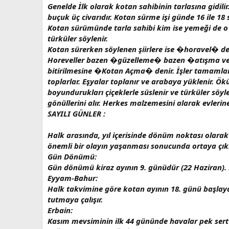
Genelde İlk olarak kotan sahibinin tarlasına gidi
buçuk üç civarıdır. Kotan sürme işi günde 16 ile 18
Kotan sürümünde tarla sahibi kim ise yemeği de o g
türküler söylenir.
Kotan sürerken söylenen şiirlere ise �horavel� de
Horeveller bazen �güzelleme� bazen �atışma ve sa
bitirilmesine
�Kotan Açma�
denir. İşler tamamlan
toplarlar. Eşyalar toplanır ve arabaya yüklenir. Ök
boyundurukları çiçeklerle süslenir ve türküler söyl
gönüllerini alır. Herkes malzemesini alarak evlerin
SAYILI GÜNLER :
Halk arasında, yıl içerisinde dönüm noktası olarak
önemli bir olayın yaşanması sonucunda ortaya çıkmı
Gün Dönümü:
Gün dönümü kiraz ayının 9. günüdür (22 Haziran). Bu
Eyyam-Bahur:
Halk takvimine göre kotan ayının 18. günü başlayan
tutmaya çalışır.
Erbain:
Kasım mevsiminin ilk 44 gününde havalar pek sert