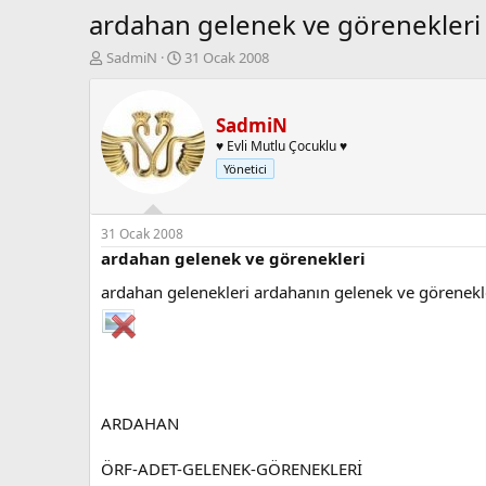
ardahan gelenek ve görenekleri
K
B
SadmiN
31 Ocak 2008
o
a
n
ş
b
l
SadmiN
u
a
♥ Evli Mutlu Çocuklu ♥
y
n
Yönetici
u
g
b
ı
a
ç
ş
t
31 Ocak 2008
l
a
ardahan gelenek ve görenekleri
a
r
ardahan gelenekleri ardahanın gelenek ve görenekl
t
i
a
h
n
i
ARDAHAN
ÖRF-ADET-GELENEK-GÖRENEKLERİ