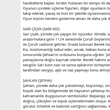
hareketlerle başlar; birden hızlanan bir tempo ile d
Oyunun içindeki üçleme figürleri, diğer oyunların bi
takip ederek, yavaş ve hızlı bir şekilde oynanmasınd
Oyun kişinin kendini gösterme amacı ile daha çok 
SARI ÇİÇEK (SARI KIZ):
Sarı çiçek, yörede çok yaygın bir oyundur. Yörede, sa
araştırmalara göre 1124 senesinde Çoruh boylarında
ile Çoruh vadisine gelirler. Orada bulunan Benek hak
Kız, müslümanlığı kabul eder; ancak, babası buna as
sonucunda Şehsan'ın ordusunu bozguna uğratır. Şehsan
yamaçlarına doğru kaçmak isterler. Benek hakimi ask
sevgilisi Sarı kızın nazı ve sonra aşklarının birleşm
tarafından sevgiyi, aşkı ve naz yapmayı konu almıştı
ŞAHLAN (ŞEYHA):
Şahlan, yörede daha çok yükselmeyi, büyümeyi, onur
büyük olan bu bölgemizde de hayvanın şahlanıp iki 
kahramanlık duygusunun sembolüdür. Başlangıç ve bi
doğru), çöküşleri ve topuk üçlemelerinden oluşur. 
görülür. Erkeklik ve kadınlık varlığının sağlanması