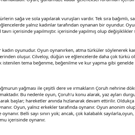
gürlerin sağa ve sola yapılarak vuruşları vardır. Tek sıra bağımlı, 
ğlencelerde yalnız kadınlar tarafından oynanan bir oyundur. Oyun
rı içerisinde yapılmıştır. içerisinde yapılmış olup değişiklikler 
ir kadın oyunudur. Oyun oynanırken, atma türküler söylenerek karş
erinden oluşur. Cilveloy, düğün ve eğlencelerde daha çok türkü ol
ak istenilen tema beğenme, beğenilme ve kur yapma gibi genelde 
ağmurun yağması ile çeşitli dere ve ırmakların Çoruh nehrine dök
ktadır. Bu nedenle oyun, Çoruh'u konu alarak, yaz ayları durgun
larak başlar; hareketler anında hızlanarak devam ettirilir. Oldukça
 oynanır. Oyun, yalnız erkekler tarafında oynanır. Oyun anonim olu
nde oynanır. Belli sayı sınırı yok; ancak, çok kalabalık sayılarla,
mu içerisinde oynanır.