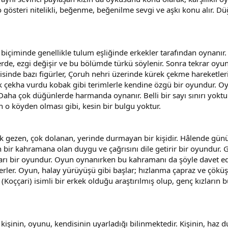
 gösteri nitelikli, beğenme, beğenilme sevgi ve aşkı konu alır. Dü
biçiminde genellikle tulum eşliğinde erkekler tarafından oynanır
 yerde, ezgi değişir ve bu bölümde türkü söylenir. Sonra tekrar o
risinde bazı figürler, Çoruh nehri üzerinde kürek çekme hareketleri
rek çekha vurdu kobak gibi terimlerle kendine özgü bir oyundur. O
Daha çok düğünlerde harmanda oynanır. Belli bir sayı sınırı yoktu
in o köyden olması gibi, kesin bir bulgu yoktur.
 çok gezen, çok dolanan, yerinde durmayan bir kişidir. Hâlende gün
 bir kahramana olan duygu ve çağrısını dile getirir bir oyundur. 
 bir oyundur. Oyun oynanırken bu kahramanı da şöyle davet ederle
rler. Oyun, halay yürüyüşü gibi başlar; hızlanma çapraz ve çöküş 
i (Koççari) isimli bir erkek olduğu araştırılmış olup, genç kızların
 kişinin, oyunu, kendisinin uyarladığı bilinmektedir. Kişinin, haz