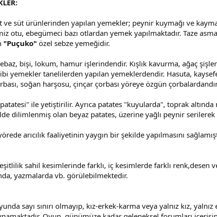
KLER:
üt ve süt ürünlerinden yapılan yemekler; peynir kuymağı ve kayma
miz otu, ebegümeci bazı otlardan yemek yapılmaktadır. Taze asm
n
"Puçuko"
özel sebze yemeğidir.
rgebaz, bişi, lokum, hamur işlerindendir. Kışlık kavurma, ağaç şişl
ibi yemekler tanelilerden yapılan yemeklerdendir. Hasuta, kaysefe,
rbası, soğan harşosu, çinçar çorbası yöreye özgün çorbalardandır
atatesi" ile yetiştirilir. Ayrıca patates "kuyularda", toprak altında
lde dilimlenmiş olan beyaz patates, üzerine yağlı peynir serilerek f
yörede arıcılık faaliyetinin yaygın bir şekilde yapılmasını sağlamışt
eşitlilik sahil kesimlerinde farklı, iç kesimlerde farklı renk,desen
rında, yazmalarda vb. görülebilmektedir.
Oyunda sayı sınırı olmayıp, kız-erkek-karma veya yalnız kız, yalnı
 oynamaktadır. Oyun, günümüze kadar geleneksel forumları içerisin