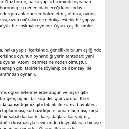
dur. Düz horon, halka yapısı biçiminde oynanan
horonda) iki neden olabileceği kanısındayız.
in durgun anlarını sembolize etmiş olması, oyuna,
ı, uzun nağraları ile oldukça estetik bir yapıya
büyük bir coşkuyla oynanır. Oyun, çeşitli isimler
halka yapısı içerisinde, genellikle tulum eşliğinde
sterisinde oyunun oynandığı yerin tahtadan; yani
 ile oyuna "Atom" denmesine neden olmuştur.
şin gibi tabirlerle söylenip belli bir sayı ile
tarafından oynanır.
çürme, oğlan evlenmelerde düğün ve nişan gibi
r genç oğlan, bir kıza deli gibi vurulur. Kara
da bahsettiğimiz gibi tabiatı ile kız evi büyükleri,
ın toplanması, kız hazırlığının tamamlanması, karşı
bir sabah kalkar ki, karşı dağlara kar yağmış;
 doğru koşmasıyla sevincinden kaynaklanan bir aşık
ynanan bir oyundur. Oyunu ilk kuran kişi