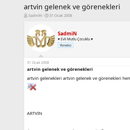
artvin gelenek ve görenekleri
K
B
SadmiN
31 Ocak 2008
o
a
n
ş
b
l
SadmiN
u
a
♥ Evli Mutlu Çocuklu ♥
y
n
Yönetici
u
g
b
ı
a
ç
ş
t
31 Ocak 2008
l
a
artvin gelenek ve görenekleri
a
r
artvin gelenekleri artvin gelenek ve görenekleri hem
t
i
a
h
n
i
ARTVİN