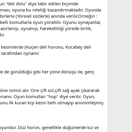
un "deli dolu" diye tabir edilen biçimde
ılması, oyuna bu niteliği kazandırmaktadır. Oyunda
rlerle (Yöresel sözlerle) anında verilir.Örneğin :
i belli komutlarla oyun yönetilir. Oyunu oynayanlar,
ırlanışı, oynanışı, hareketliliği yörede birlik,
ır.
zı kesimlerde (Kuçen deli horonu, Kocabey deli
 tarafından oynanır.
nde de görüldüğü gibi her yöne dönüşü ile, genç
e ismini alır. Öne çift sol,çift sağ ayak çıkararak
ynanır. Oyun komutları "hop" diye verilir. Oyun,
yunu ilk kuran kişi kesin belli olmayıp anonimleşmiş
oyundur. Düz horon, genellikle düğünlerde kız ve