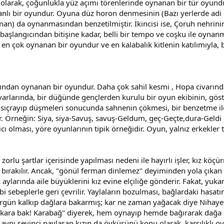
ü olarak, çoğunlukla yüz açımı törenlerinde oynanan bir tür oyun
canlı bir oyundur. Oyuna düz horon denmesinin (Bazı yerlerde adi 
arman) da oynanmasından benzetilmiştir. İkincisi ise, Çoruh nehrin
angıcından bitişine kadar, belli bir tempo ve coşku ile oynanmas
de en çok oynanan bir oyundur ve en kalabalık kitlenin katılımıyla, 
dan oynanan bir oyundur. Daha çok sahil kesmi , Hopa civarında, 
 civarlarında, bir düğünde gençlerden kurulu bir oyun ekibinin, gö
ı, sıçrayıp düşmeleri sonucunda sahnenin çökmesi, bir benzetme
 Örneğin: Siya, siya-Savuş, savuş-Geldum, geç-Geçte,dura-Geldi Hem
 olması, yöre oyunlarının tipik örneğidir. Oyun, yalnız erkekler 
orlu şartlar içerisinde yapılması nedeni ile hayırlı işler, kız kö
ırakılır. Ancak, "gönül ferman dinlemez" deyiminden yola çıkan bi
 aylarında aile büyüklerini kız evine elçiliğe gönderir. Fakat, yukarı
bi sebeplerle geri çevrilir. Yaylaların bozulması, bağlardaki hasat
ergün kalkıp dağlara bakarmış; kar ne zaman yağacak diye Nihayet 
u "kara bak! Karabağ" diyerek, hem oynayıp hemde bağırarak dağa
aynı sevinci paylaşan kızın da öyküsünü konu olarak, karşılıklı o