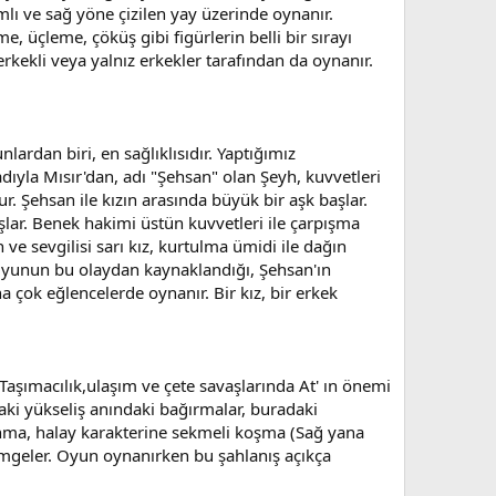
mlı ve sağ yöne çizilen yay üzerinde oynanır.
, üçleme, çöküş gibi figürlerin belli bir sırayı
rkekli veya yalnız erkekler tarafından da oynanır.
lardan biri, en sağlıklısıdır. Yaptığımız
yla Mısır'dan, adı "Şehsan" olan Şeyh, kuvvetleri
r. Şehsan ile kızın arasında büyük bir aşk başlar.
şlar. Benek hakimi üstün kuvvetleri ile çarpışma
ve sevgilisi sarı kız, kurtulma ümidi ile dağın
. Oyunun bu olaydan kaynaklandığı, Şehsan'ın
a çok eğlencelerde oynanır. Bir kız, bir erkek
aşımacılık,ulaşım ve çete savaşlarında At' ın önemi
ki yükseliş anındaki bağırmalar, buradaki
anma, halay karakterine sekmeli koşma (Sağ yana
imgeler. Oyun oynanırken bu şahlanış açıkça