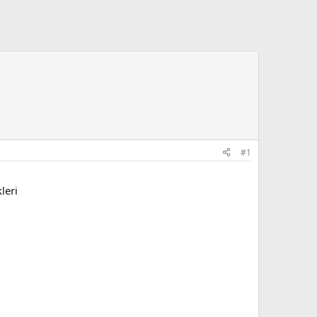
#1
leri