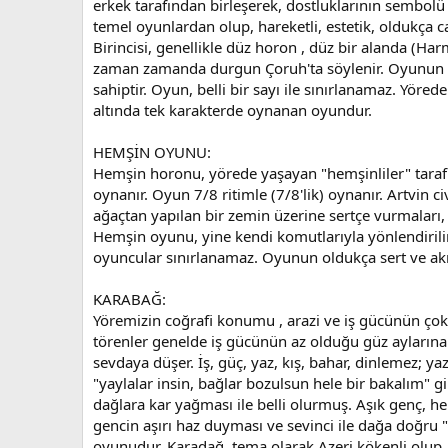
erkek tarafından birleşerek, dostluklarının sembol
temel oyunlardan olup, hareketli, estetik, oldukça 
Birincisi, genellikle düz horon , düz bir alanda (H
zaman zamanda durgun Çoruh'ta söylenir. Oyunun başl
sahiptir. Oyun, belli bir sayı ile sınırlanamaz. Yöre
altında tek karakterde oynanan oyundur.
HEMŞİN OYUNU:
Hemşin horonu, yörede yaşayan "hemşinliler" tarafın
oynanır. Oyun 7/8 ritimle (7/8'lik) oynanır. Artvin
ağaçtan yapılan bir zemin üzerine sertçe vurmalar
Hemşin oyunu, yine kendi komutlarıyla yönlendirilir.
oyuncular sınırlanamaz. Oyunun oldukça sert ve akıcı
KARABAĞ:
Yöremizin coğrafi konumu , arazi ve iş gücünün çok z
törenler genelde iş gücünün az olduğu güz aylarına b
sevdaya düşer. İş, güç, yaz, kış, bahar, dinlemez; yaz
"yaylalar insin, bağlar bozulsun hele bir bakalım" gi
dağlara kar yağması ile belli olurmuş. Aşık genç, h
gencin aşırı haz duyması ve sevinci ile dağa doğr
oyunudur. Karadağ, tema olarak Azeri kökenli olup, 