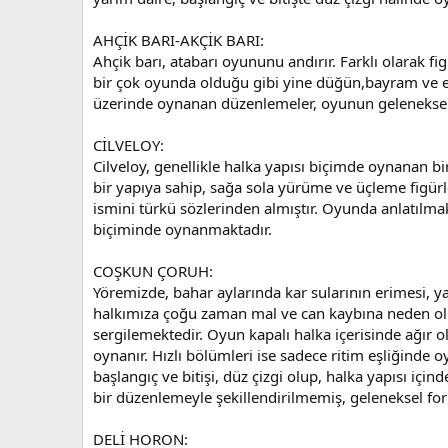
AHÇİK BARI-AKÇİK BARI:
Ahçik barı, atabarı oyununu andırır. Farklı olarak fi
bir çok oyunda olduğu gibi yine düğün,bayram ve e
üzerinde oynanan düzenlemeler, oyunun geleneksel tav
CİLVELOY:
Cilveloy, genellikle halka yapısı biçimde oynanan b
bir yapıya sahip, sağa sola yürüme ve üçleme figürl
ismini türkü sözlerinden almıştır. Oyunda anlatılm
biçiminde oynanmaktadır.
COŞKUN ÇORUH:
Yöremizde, bahar aylarında kar sularının erimesi, y
halkımıza çoğu zaman mal ve can kaybına neden olma
sergilemektedir. Oyun kapalı halka içerisinde ağır o
oynanır. Hızlı bölümleri ise sadece ritim eşliğinde
başlangıç ve bitişi, düz çizgi olup, halka yapısı içi
bir düzenlemeyle şekillendirilmemiş, geleneksel for
DELİ HORON: