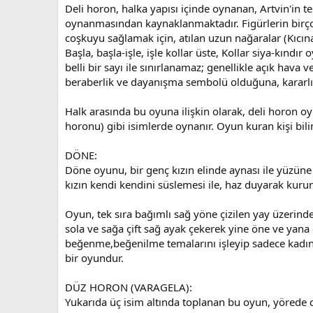
Deli horon, halka yapısı içinde oynanan, Artvin'in t
oynanmasından kaynaklanmaktadır. Figürlerin birçok 
coşkuyu sağlamak için, atılan uzun nağaralar (Kıcına)
Başla, başla-işle, işle kollar üste, Kollar siya-kın
belli bir sayı ile sınırlanamaz; genellikle açık hava
beraberlik ve dayanışma sembolü olduğuna, kararlılık
Halk arasında bu oyuna ilişkin olarak, deli horon o
horonu) gibi isimlerde oynanır. Oyun kuran kişi bil
DÖNE:
Döne oyunu, bir genç kızın elinde aynası ile yüzüne
kızın kendi kendini süslemesi ile, haz duyarak kuru
Oyun, tek sıra bağımlı sağ yöne çizilen yay üzerinde
sola ve sağa çift sağ ayak çekerek yine öne ve yana 
beğenme,beğenilme temalarını işleyip sadece kadınlar
bir oyundur.
DÜZ HORON (VARAGELA):
Yukarıda üç isim altında toplanan bu oyun, yörede 