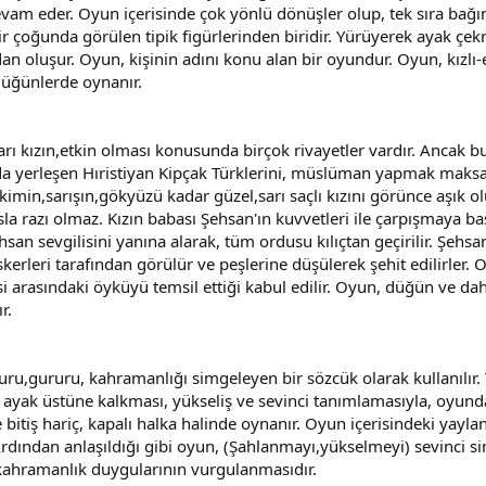
evam eder. Oyun içerisinde çok yönlü dönüşler olup, tek sıra bağı
r çoğunda görülen tipik figürlerinden biridir. Yürüyerek ayak çekme
an oluşur. Oyun, kişinin adını konu alan bir oyundur. Oyun, kızlı-e
düğünlerde oynanır.
rı kızın,etkin olması konusunda birçok rivayetler vardır. Ancak bun
 yerleşen Hıristiyan Kipçak Türklerini, müslüman yapmak maksadı
imin,sarışın,gökyüzü kadar güzel,sarı saçlı kızını görünce aşık olu
la razı olmaz. Kızın babası Şehsan'ın kuvvetleri ile çarpışmaya ba
 sevgilisini yanına alarak, tüm ordusu kılıçtan geçirilir. Şehsan 
erleri tarafından görülür ve peşlerine düşülerek şehit edilirler
esi arasındaki öyküyü temsil ettiği kabul edilir. Oyun, düğün ve dah
r.
u,gururu, kahramanlığı simgeleyen bir sözcük olarak kullanılır. T
ayak üstüne kalkması, yükseliş ve sevinci tanımlamasıyla, oyunda
tiş hariç, kapalı halka halinde oynanır. Oyun içerisindeki yayl
Ardından anlaşıldığı gibi oyun, (Şahlanmayı,yükselmeyi) sevinci s
, kahramanlık duygularının vurgulanmasıdır.