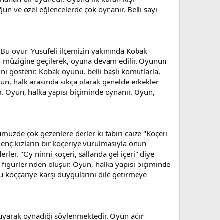
ğün ve özel eğlencelerde çok oynanır. Belli sayı
. Bu oyun Yusufeli ilçemizin yakınında Kobak
yun müziğine geçilerek, oyuna devam edilir. Oyunun
ni gösterir. Kobak oyunu, belli başlı komutlarla,
yun, halk arasında sıkça olarak genelde erkekler
r. Oyun, halka yapısı biçiminde oynanır. Oyun,
ümüzde çok gezenlere derler ki tabiri caize "Koçeri
Genç kızların bir koçeriye vurulmasıyla onun
r. "Oy ninni koçeri, sallanda gel içeri" diye
figürlerinden oluşur. Oyun, halka yapısı biçiminde
 bu koççariye karşı duygularını dile getirmeye
 duyarak oynadığı söylenmektedir. Oyun ağır