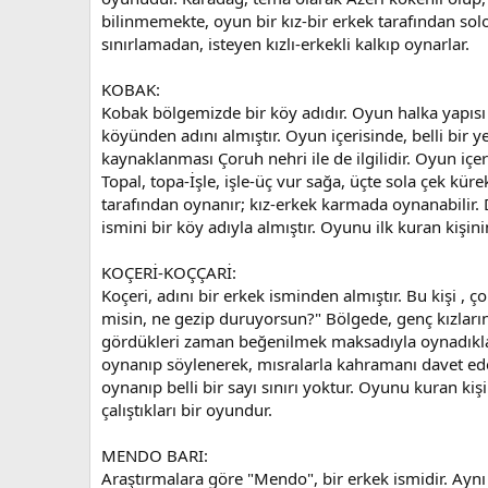
bilinmemekte, oyun bir kız-bir erkek tarafından solo
sınırlamadan, isteyen kızlı-erkekli kalkıp oynarlar.
KOBAK:
Kobak bölgemizde bir köy adıdır. Oyun halka yapısı 
köyünden adını almıştır. Oyun içerisinde, belli bir
kaynaklanması Çoruh nehri ile de ilgilidir. Oyun içe
Topal, topa-İşle, işle-üç vur sağa, üçte sola çek kü
tarafından oynanır; kız-erkek karmada oynanabilir. 
ismini bir köy adıyla almıştır. Oyunu ilk kuran kişin
KOÇERİ-KOÇÇARİ:
Koçeri, adını bir erkek isminden almıştır. Bu kişi ,
misin, ne gezip duruyorsun?" Bölgede, genç kızların
gördükleri zaman beğenilmek maksadıyla oynadıkları
oynanıp söylenerek, mısralarla kahramanı davet ede
oynanıp belli bir sayı sınırı yoktur. Oyunu kuran kiş
çalıştıkları bir oyundur.
MENDO BARI:
Araştırmalara göre "Mendo", bir erkek ismidir. Aynı