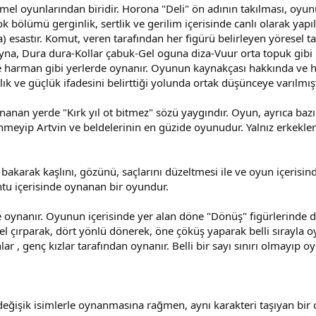
emel oyunlarından biridir. Horona "Deli" ön adının takılması, oyun
bölümü gerginlik, sertlik ve gerilim içerisinde canlı olarak yap
 esastır. Komut, veren tarafından her figürü belirleyen yöresel tabi
dır oyna, Dura dura-Kollar çabuk-Gel oguna diza-Vuur orta topuk gib
 ve harman gibi yerlerde oynanır. Oyunun kaynakçası hakkında ve haz
 ve güçlük ifadesini belirttiği yolunda ortak düşünceye varılmışt
ynanan yerde "Kırk yıl ot bitmez" sözü yaygındır. Oyun, ayrıca ba
inmeyip Artvin ve beldelerinin en güzide oyunudur. Yalnız erkekler
 bakarak kaşlını, gözünü, saçlarını düzeltmesi ile ve oyun içerisi
ntu içerisinde oynanan bir oyundur.
 oynanır. Oyunun içerisinde yer alan döne "Dönüş" figürlerinde dön
el çırparak, dört yönlü dönerek, öne çöküş yaparak belli sırayla o
 , genç kızlar tarafından oynanır. Belli bir sayı sınırı olmayıp o
değişik isimlerle oynanmasına rağmen, aynı karakteri taşıyan bir 