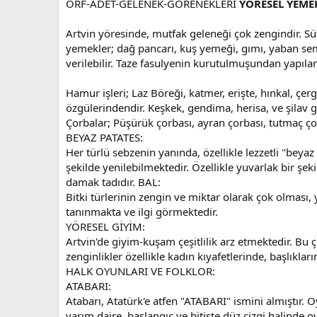
ÖRF-ADET-GELENEK-GÖRENEKLERİ
YÖRESEL YEME
Artvin yöresinde, mutfak geleneği çok zengindir. S
yemekler; dağ pancarı, kuş yemeği, gımı, yaban se
verilebilir. Taze fasulyenin kurutulmuşundan yapıla
Hamur işleri; Laz Böreği, katmer, erişte, hınkal, çe
özgülerindendir. Keşkek, gendima, herisa, ve şilav g
Çorbalar; Püşürük çorbası, ayran çorbası, tutmaç ço
BEYAZ PATATES:
Her türlü sebzenin yanında, özellikle lezzetli "beyaz p
şekilde yenilebilmektedir. Özellikle yuvarlak bir şeki
damak tadıdır. BAL:
Bitki türlerinin zengin ve miktar olarak çok olması, 
tanınmakta ve ilgi görmektedir.
YÖRESEL GİYİM:
Artvin'de giyim-kuşam çeşitlilik arz etmektedir. Bu ç
zenginlikler özellikle kadın kıyafetlerinde, başlıkla
HALK OYUNLARI VE FOLKLOR:
ATABARI:
Atabarı, Atatürk'e atfen "ATABARI" ismini almıştır. 
yarım daire, başlangıç ve bitişte düz çizgi halinde