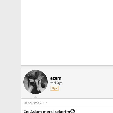
azem
Yeni Üye
Üye
28 Ağustos 2007
🙂
Ce: Aşkım mersi şekerim