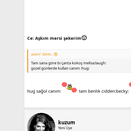
🙂
Ce: Aşkım mersi şekerim
azem' Alıntı:
Tam sana göre bi çanta kokoş melisa:laugh:
güzel günlerde kullan canım :hug:
hug sağol canım
tam benlik cidden:becky:
kuzum
Yeni Üye