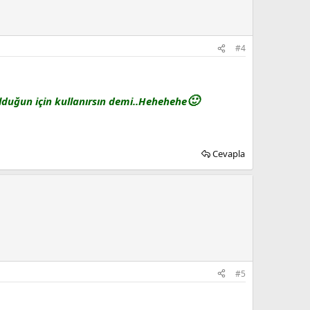
#4
🙂
lduğun için kullanırsın demi..Hehehehe
Cevapla
#5