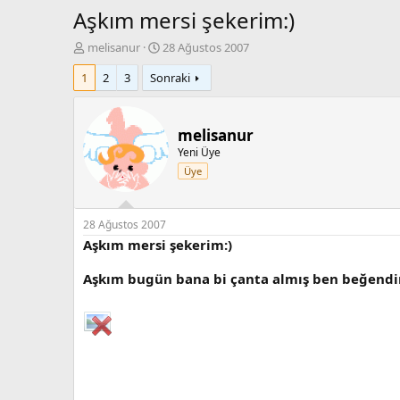
Aşkım mersi şekerim:)
K
B
melisanur
28 Ağustos 2007
o
a
1
2
3
Sonraki
n
ş
b
l
u
a
y
n
melisanur
u
g
Yeni Üye
b
ı
Üye
a
ç
ş
t
l
a
a
r
28 Ağustos 2007
t
i
Aşkım mersi şekerim:)
a
h
n
i
Aşkım bugün bana bi çanta almış ben beğendim