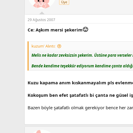
Üye
29 Ağustos 2007
🙂
Ce: Aşkım mersi şekerim
kuzum' Alıntı:
Melis ne kadar zevksizsin şekerim. Üstüne para versele
Bende kendime teşekkür ediyorum kendime çanta aldığım
Kuzu kapama anım kıskanmayalım pls evlenmes
Kokoşum ben efet şatafatlı bi çanta ne güsel 
Bazen böyle şatafatlı olmak gerekiyor bence her 