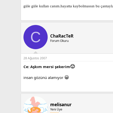
güle güle kullan canım.hayatta kaybolmassın bu çantayl
C
ChaRacTeR
Forum Okuru
28 Ağustos 2007
🙂
Ce: Aşkım mersi şekerim
😀
insan gözünü alamıyor
melisanur
Yeni Üye