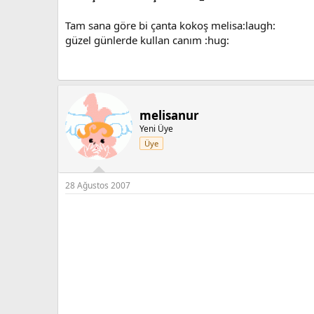
Tam sana göre bi çanta kokoş melisa:laugh:
güzel günlerde kullan canım :hug:
melisanur
Yeni Üye
Üye
28 Ağustos 2007