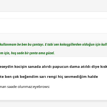
r kullanmam be ben bu çantayı. E tabi sen kokoşgillerden olduğun için ku
 için, hoş sade bir çanta ama güzel.
eydin kocişin sanada alırdı papucun dama atıldı diye kıs
işte ben çok beğendim sarı rengi hiç sevmediğim halde
zaman saade olunmaz:eyebrows: