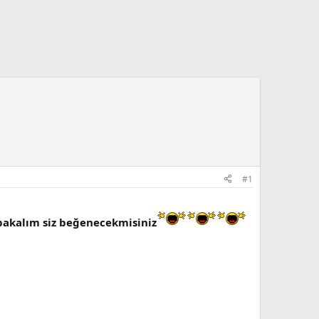
#1
bakalım siz beğenecekmisiniz