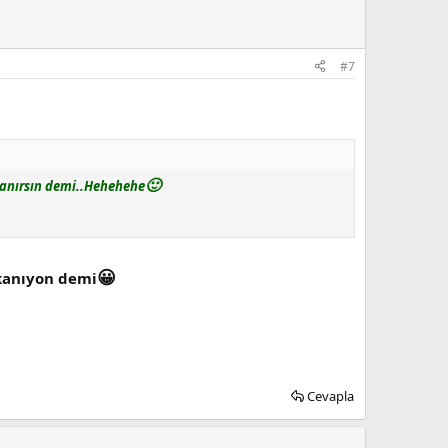
#7
🙂
llanırsın demi..Hehehehe
😀
kanıyon demi
Cevapla