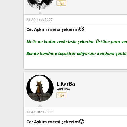
Üye
28 Ağustos 2007
🙂
Ce: Aşkım mersi şekerim
Melis ne kadar zevksizsin şekerim. Üstüne para ve
Bende kendime teşekkür ediyorum kendime çanta al
LiKarBa
Yeni Üye
Üye
28 Ağustos 2007
🙂
Ce: Aşkım mersi şekerim