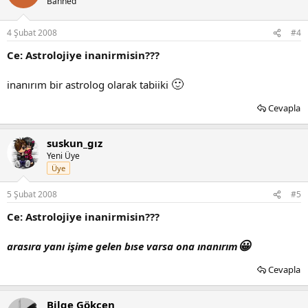
Banned
4 Şubat 2008
#4
Ce: Astrolojiye inanirmisin???
🙂
inanırım bir astrolog olarak tabiiki
Cevapla
suskun_gız
Yeni Üye
Üye
5 Şubat 2008
#5
Ce: Astrolojiye inanirmisin???
😀
arasıra yanı işime gelen bıse varsa ona ınanırım
Cevapla
Bilge Gökçen