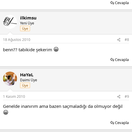
Cevapla
ilkimsu
Yeni Üye
Üye
18 Ağustos 2010
#8
😀
benn?? tabikide şekerim
Cevapla
HaYaL
Daimi Üye
Üye
1 Kasım 2010
#9
Genelde inanırım ama bazen saçmaladığı da olmuyor değil
😀
Cevapla