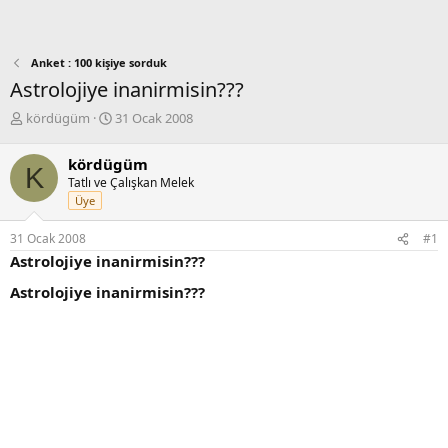
Anket : 100 kişiye sorduk
Astrolojiye inanirmisin???
K
B
kördügüm
31 Ocak 2008
o
a
n
ş
kördügüm
K
b
l
Tatlı ve Çalışkan Melek
u
a
Üye
y
n
u
g
31 Ocak 2008
#1
b
ı
Astrolojiye inanirmisin???
a
ç
ş
t
Astrolojiye inanirmisin???
l
a
a
r
t
i
a
h
n
i