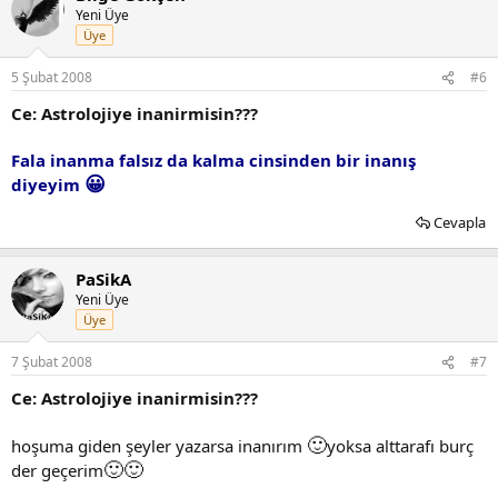
Yeni Üye
Üye
5 Şubat 2008
#6
Ce: Astrolojiye inanirmisin???
Fala inanma falsız da kalma cinsinden bir inanış
😀
diyeyim
Cevapla
PaSikA
Yeni Üye
Üye
7 Şubat 2008
#7
Ce: Astrolojiye inanirmisin???
🙂
hoşuma giden şeyler yazarsa inanırım
yoksa alttarafı burç
🙂
🙂
der geçerim