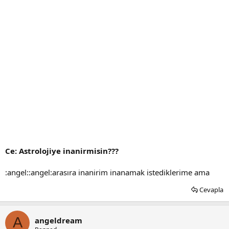
Ce: Astrolojiye inanirmisin???
:angel::angel:arasıra inanirim inanamak istediklerime ama
Cevapla
A
angeldream