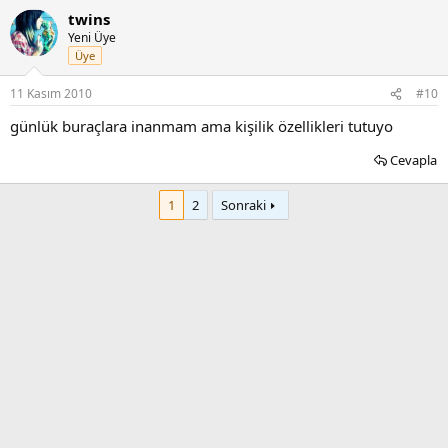
twins
Yeni Üye
Üye
11 Kasım 2010
#10
günlük buraçlara inanmam ama kişilik özellikleri tutuyo
Cevapla
1
2
Sonraki