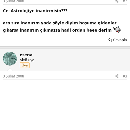
3 Şubat 2008
#2
Ce: Astrolojiye inanirmisin???
ara sıra inanırım yada şöyle diyim hoşuma gidenler
çıkarsa inanırım çıkmazsa hadi ordan beee derim
Cevapla
esena
Aktif Üye
Üye
3 Şubat 2008
#3