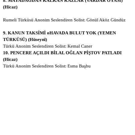
8.
MAYADAĞDAN KALKAN KAZLAR (VARDAR OYASI)
(Hicaz)
Rumeli Türküsü Anonim Seslendiren Solist: Gönül Aköz Gündüz
9.
KANUN TAKSİMİ oHAVADA BULUT YOK (YEMEN
TÜRKÜSÜ) (Hüseynî)
Türkü Anonim Seslendiren Solist: Kemal Caner
1
0.
PENCERE AÇILDI BİLAL OĞLAN PİŞTOV PATLADI
(Hicaz)
Türkü Anonim Seslendiren Solist: Esma Başbu