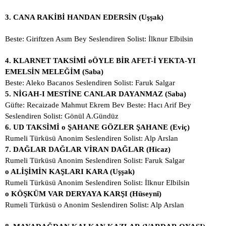
3.
CANA RAKİBİ HANDAN EDERSİN (Uşşak)
Beste: Giriftzen Asım Bey Seslendiren Solist: İlknur Elbilsin
4.
KLARNET TAKSİMİ oÖYLE BİR AFET-İ YEKTA-YI
EMELSİN MELEĞİM (Saba)
Beste: Aleko Bacanos Seslendiren Solist: Faruk Salgar
5.
NİGAH-I MESTİNE CANLAR DAYANMAZ (Saba)
Güfte: Recaizade Mahmut Ekrem Bev Beste: Hacı Arif Bey
Seslendiren Solist: Gönül A.Gündüz
6.
UD TAKSİMİ o ŞAHANE GÖZLER ŞAHANE (Eviç)
Rumeli Türküsü Anonim Seslendiren Solist: Alp Arslan
7.
DAĞLAR DAĞLAR VİRAN DAĞLAR (Hicaz)
Rumeli Türküsü Anonim Seslendiren Solist: Faruk Salgar
o ALİŞİMİN KAŞLARI KARA (Uşşak)
Rumeli Türküsü Anonim Seslendiren Solist: İlknur Elbilsin
o KÖŞKÜM VAR DERYAYA KARŞI (Hüseynî)
Rumeli Türküsü o Anonim Seslendiren Solist: Alp Arslan