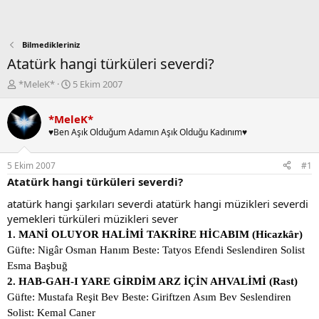
Bilmedikleriniz
Atatürk hangi türküleri severdi?
K
B
*MeleK*
5 Ekim 2007
o
a
n
ş
*MeleK*
b
l
♥Ben Aşık Olduğum Adamın Aşık Olduğu Kadınım♥
u
a
y
n
u
g
5 Ekim 2007
#1
b
ı
Atatürk hangi türküleri severdi?
a
ç
ş
t
atatürk hangi şarkıları severdi atatürk hangi müzikleri severdi
l
a
yemekleri türküleri müzikleri sever
a
r
1.
MANİ OLUYOR HALİMİ TAKRİRE HİCABIM (Hicazkâr)
t
i
a
h
Güfte: Nigâr Osman Hanım Beste: Tatyos Efendi Seslendiren Solist
n
i
Esma Başbuğ
2.
HAB-GAH-I YARE GİRDİM ARZ İÇİN AHVALİMİ (Rast)
Güfte: Mustafa Reşit Bev Beste: Giriftzen Asım Bev Seslendiren
Solist: Kemal Caner