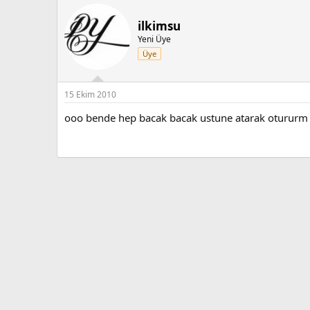
ilkimsu
Yeni Üye
Üye
15 Ekim 2010
ooo bende hep bacak bacak ustune atarak otururm