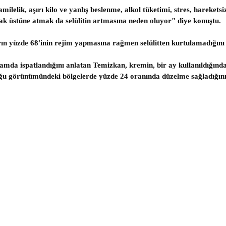
lelik, aşırı kilo ve yanlış beslenme, alkol tüketimi, stres, hareketsiz
cak üstüne atmak da selülitin artmasına neden oluyor" diye konuştu.
yüzde 68'inin rejim yapmasına rağmen selülitten kurtulamadığını 
ortamda ispatlandığını anlatan Temizkan, kremin, bir ay kullanıldığınd
buğu görünümündeki bölgelerde yüzde 24 oranında düzelme sağladığını