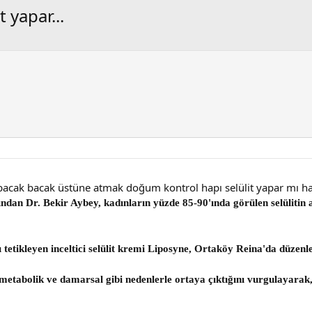
 yapar...
e bacak bacak üstüne atmak doğum kontrol hapı selülit yapar mı 
dan Dr. Bekir Aybey, kadınların yüzde 85-90'ında görülen selülitin 
tetikleyen inceltici selülit kremi Liposyne, Ortaköy Reina'da düzenlen
 metabolik ve damarsal gibi nedenlerle ortaya çıktığını vurgulayarak,