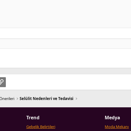
1
te
pp
osta
Link
Önerileri
Selülit Nedenleri ve Tedavisi
Trend
Medya
Gebelik Belirtileri
Moda Mekanı