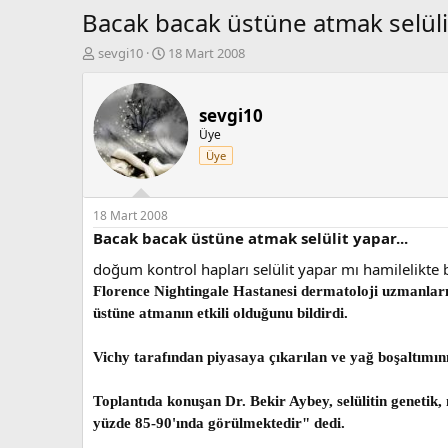
Bacak bacak üstüne atmak selülit
K
B
sevgi10
18 Mart 2008
o
a
n
ş
b
l
sevgi10
u
a
Üye
y
n
Üye
u
g
b
ı
a
ç
ş
t
18 Mart 2008
l
a
Bacak bacak üstüne atmak selülit yapar...
a
r
doğum kontrol hapları selülit yapar mı hamilelikt
t
i
a
h
Florence Nightingale Hastanesi dermatoloji uzmanların
n
i
üstüne atmanın etkili olduğunu bildirdi.
Vichy tarafından piyasaya çıkarılan ve yağ boşaltımını 
Toplantıda konuşan Dr. Bekir Aybey, selülitin genetik,
yüzde 85-90'ında görülmektedir" dedi.