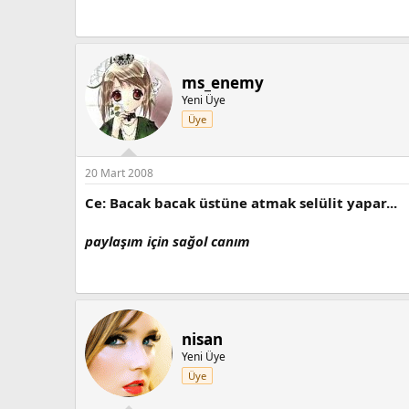
ms_enemy
Yeni Üye
Üye
20 Mart 2008
Ce: Bacak bacak üstüne atmak selülit yapar...
paylaşım için sağol canım
nisan
Yeni Üye
Üye