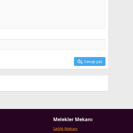
Taslağı sil
Cevap yaz
Melekler Mekanı
Sağlık Mekanı