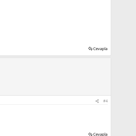
Cevapla
#4
Cevapla