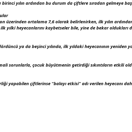
 birinci yılın ardından bu durum da çiftlere sıradan gelmeye başl
ular
anı on üzerinden ortalama 7,6 olarak belirlenirken, ilk yılın ardı
lk yılki heyecanlarını kaybetseler bile, yine de bekar oldukları 
in dördüncü ya da beşinci yılında, ilk yıldaki heyecanının yeni
i sorunlarla, çocuk büyütmenin getirdiği sıkıntıların etkili oldu
rliği yapabilen çiftlerinse “balayı etkisi” adı verilen heyecanı dah