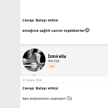
Cevap: Balayı etkisi
🙂
emeğine sağlık canım teşekkürler
İzmirella
Yeni Üye
Üye
27 Mayıs 2008
Cevap: Balayı etkisi
🙂
ben evlenmiiiim ozamann
)