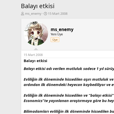
Balayı etkisi
K
B
ms_enemy
15 Mart 2008
o
a
n
ş
b
l
ms_enemy
u
a
Yeni Üye
y
n
Üye
u
g
b
ı
a
ç
ş
t
15 Mart 2008
l
a
Balayı etkisi
a
r
Balayı etkisi adı verilen mutluluk sadece 1 yıl sürüy
t
i
a
h
n
i
Evliliğin ilk döneminde hissedilen aşırı mutluluk ve 
ardından ilk dönemdeki heyecan kaybediliyor ve evl
Evliliğin ilk döneminde hissedilen ve “balayı etkisi
Economics”te yayınlanan araştırmaya göre bu heyeca
Bilimadamları evliliğin ilk döneminde hissedilen bu