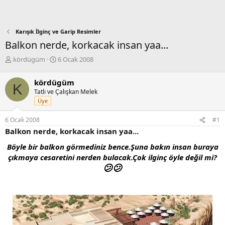
Karışık İlginç ve Garip Resimler
Balkon nerde, korkacak insan yaa...
K
B
kördügüm
6 Ocak 2008
o
a
n
ş
kördügüm
K
b
l
Tatlı ve Çalışkan Melek
u
a
Üye
y
n
u
g
6 Ocak 2008
#1
b
ı
Balkon nerde, korkacak insan yaa...
a
ç
ş
t
Böyle bir balkon görmediniz bence.Şuna bakın insan buraya
l
a
çıkmaya cesaretini nerden bulacak.Çok ilginç öyle değil mi?
a
r
😕
😕
t
i
a
h
n
i