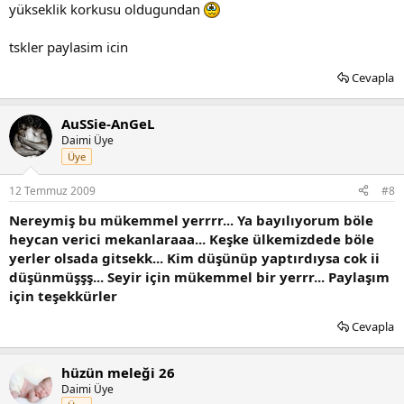
yükseklik korkusu oldugundan
tskler paylasim icin
Cevapla
AuSSie-AnGeL
Daimi Üye
Üye
12 Temmuz 2009
#8
Nereymiş bu mükemmel yerrrr... Ya bayılıyorum böle
heycan verici mekanlaraaa... Keşke ülkemizdede böle
yerler olsada gitsekk... Kim düşünüp yaptırdıysa cok ii
düşünmüşşş... Seyir için mükemmel bir yerrr... Paylaşım
için teşekkürler
Cevapla
hüzün meleği 26
Daimi Üye