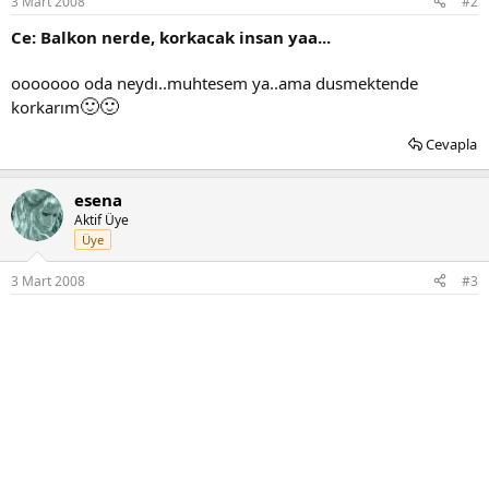
3 Mart 2008
#2
Ce: Balkon nerde, korkacak insan yaa...
ooooooo oda neydı..muhtesem ya..ama dusmektende
🙂
🙂
korkarım
Cevapla
esena
Aktif Üye
Üye
3 Mart 2008
#3