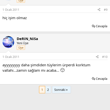
Üye
1 Ocak 2011
#9
hiç işim olmaz
Cevapla
DeRiN_NiSa
Yeni Üye
Üye
1 Ocak 2011
#10
ayyyyyyyy daha şimdiden tüylerim ürperdi korktum
🙂
vallahi...zamin sağlam mı acaba...
Cevapla
1
2
Sonraki