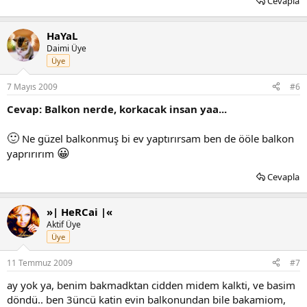
Cevapla
HaYaL
Daimi Üye
Üye
7 Mayıs 2009
#6
Cevap: Balkon nerde, korkacak insan yaa...
🙂
Ne güzel balkonmuş bi ev yaptırırsam ben de ööle balkon
😀
yaprırırım
Cevapla
»| HeRCai |«
Aktif Üye
Üye
11 Temmuz 2009
#7
ay yok ya, benim bakmadktan cidden midem kalkti, ve basim
döndü.. ben 3üncü katin evin balkonundan bile bakamiom,