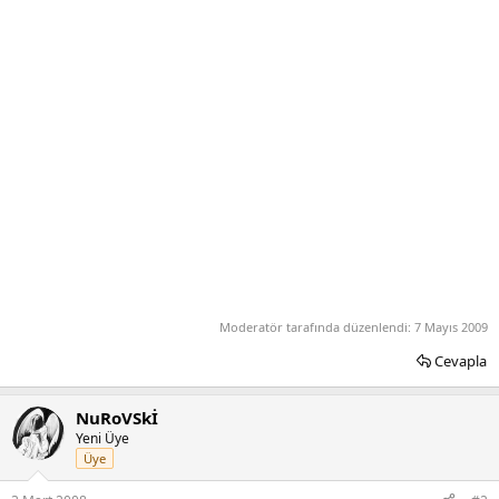
Moderatör tarafında düzenlendi:
7 Mayıs 2009
Cevapla
NuRoVSkİ
Yeni Üye
Üye