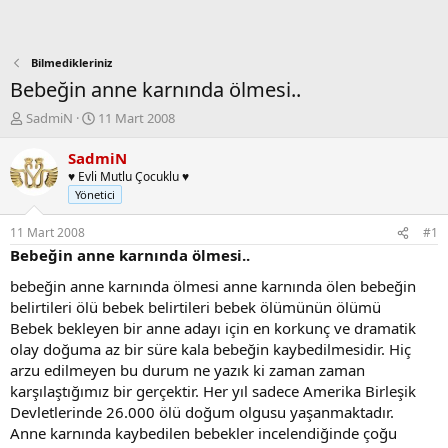
Bilmedikleriniz
Bebeğin anne karnında ölmesi..
K
B
SadmiN
11 Mart 2008
o
a
n
ş
SadmiN
b
l
♥ Evli Mutlu Çocuklu ♥
u
a
Yönetici
y
n
u
g
11 Mart 2008
#1
b
ı
Bebeğin anne karnında ölmesi..
a
ç
ş
t
bebeğin anne karnında ölmesi anne karnında ölen bebeğin
l
a
belirtileri ölü bebek belirtileri bebek ölümünün ölümü
a
r
Bebek bekleyen bir anne adayı için en korkunç ve dramatik
t
i
olay doğuma az bir süre kala bebeğin kaybedilmesidir. Hiç
a
h
arzu edilmeyen bu durum ne yazık ki zaman zaman
n
i
karşılaştığımız bir gerçektir. Her yıl sadece Amerika Birleşik
Devletlerinde 26.000 ölü doğum olgusu yaşanmaktadır.
Anne karnında kaybedilen bebekler incelendiğinde çoğu