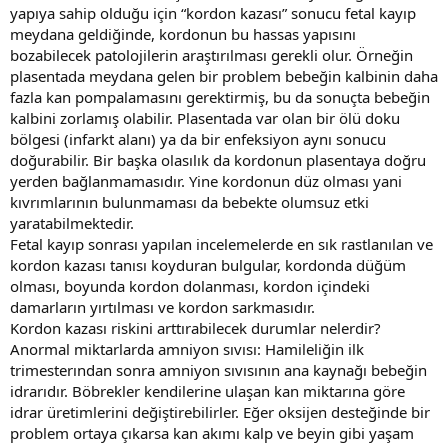
yapıya sahip olduğu için “kordon kazası” sonucu fetal kayıp
meydana geldiğinde, kordonun bu hassas yapısını
bozabilecek patolojilerin araştırılması gerekli olur. Örneğin
plasentada meydana gelen bir problem bebeğin kalbinin daha
fazla kan pompalamasını gerektirmiş, bu da sonuçta bebeğin
kalbini zorlamış olabilir. Plasentada var olan bir ölü doku
bölgesi (infarkt alanı) ya da bir enfeksiyon aynı sonucu
doğurabilir. Bir başka olasılık da kordonun plasentaya doğru
yerden bağlanmamasıdır. Yine kordonun düz olması yani
kıvrımlarının bulunmaması da bebekte olumsuz etki
yaratabilmektedir.
Fetal kayıp sonrası yapılan incelemelerde en sık rastlanılan ve
kordon kazası tanısı koyduran bulgular, kordonda düğüm
olması, boyunda kordon dolanması, kordon içindeki
damarların yırtılması ve kordon sarkmasıdır.
Kordon kazası riskini arttırabilecek durumlar nelerdir?
Anormal miktarlarda amniyon sıvısı: Hamileliğin ilk
trimesterından sonra amniyon sıvısının ana kaynağı bebeğin
idrarıdır. Böbrekler kendilerine ulaşan kan miktarına göre
idrar üretimlerini değiştirebilirler. Eğer oksijen desteğinde bir
problem ortaya çıkarsa kan akımı kalp ve beyin gibi yaşam