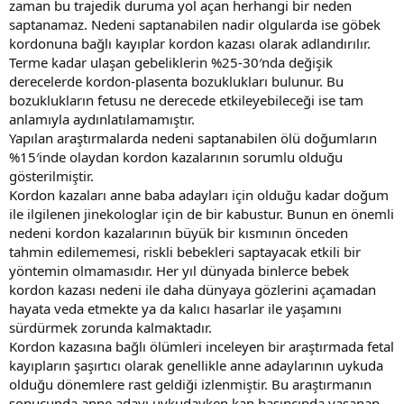
zaman bu trajedik duruma yol açan herhangi bir neden
saptanamaz. Nedeni saptanabilen nadir olgularda ise göbek
kordonuna bağlı kayıplar kordon kazası olarak adlandırılır.
Terme kadar ulaşan gebeliklerin %25-30′nda değişik
derecelerde kordon-plasenta bozuklukları bulunur. Bu
bozuklukların fetusu ne derecede etkileyebileceği ise tam
anlamıyla aydınlatılamamıştır.
Yapılan araştırmalarda nedeni saptanabilen ölü doğumların
%15′inde olaydan kordon kazalarının sorumlu olduğu
gösterilmiştir.
Kordon kazaları anne baba adayları için olduğu kadar doğum
ile ilgilenen jinekologlar için de bir kabustur. Bunun en önemli
nedeni kordon kazalarının büyük bir kısmının önceden
tahmin edilememesi, riskli bebekleri saptayacak etkili bir
yöntemin olmamasıdır. Her yıl dünyada binlerce bebek
kordon kazası nedeni ile daha dünyaya gözlerini açamadan
hayata veda etmekte ya da kalıcı hasarlar ile yaşamını
sürdürmek zorunda kalmaktadır.
Kordon kazasına bağlı ölümleri inceleyen bir araştırmada fetal
kayıpların şaşırtıcı olarak genellikle anne adaylarının uykuda
olduğu dönemlere rast geldiği izlenmiştir. Bu araştırmanın
sonucunda anne adayı uykudayken kan basıncında yaşanan