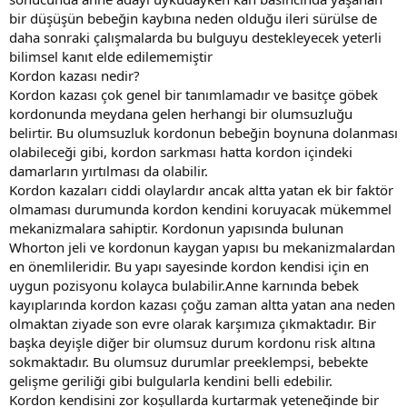
bir düşüşün bebeğin kaybına neden olduğu ileri sürülse de
daha sonraki çalışmalarda bu bulguyu destekleyecek yeterli
bilimsel kanıt elde edilememiştir
Kordon kazası nedir?
Kordon kazası çok genel bir tanımlamadır ve basitçe göbek
kordonunda meydana gelen herhangi bir olumsuzluğu
belirtir. Bu olumsuzluk kordonun bebeğin boynuna dolanması
olabileceği gibi, kordon sarkması hatta kordon içindeki
damarların yırtılması da olabilir.
Kordon kazaları ciddi olaylardır ancak altta yatan ek bir faktör
olmaması durumunda kordon kendini koruyacak mükemmel
mekanizmalara sahiptir. Kordonun yapısında bulunan
Whorton jeli ve kordonun kaygan yapısı bu mekanizmalardan
en önemlileridir. Bu yapı sayesinde kordon kendisi için en
uygun pozisyonu kolayca bulabilir.Anne karnında bebek
kayıplarında kordon kazası çoğu zaman altta yatan ana neden
olmaktan ziyade son evre olarak karşımıza çıkmaktadır. Bir
başka deyişle diğer bir olumsuz durum kordonu risk altına
sokmaktadır. Bu olumsuz durumlar preeklempsi, bebekte
gelişme geriliği gibi bulgularla kendini belli edebilir.
Kordon kendisini zor koşullarda kurtarmak yeteneğinde bir