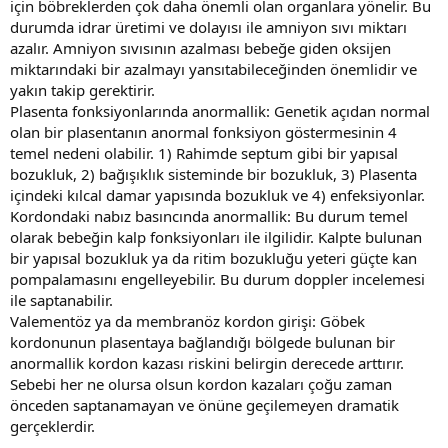
için böbreklerden çok daha önemli olan organlara yönelir. Bu
durumda idrar üretimi ve dolayısı ile amniyon sıvı miktarı
azalır. Amniyon sıvısının azalması bebeğe giden oksijen
miktarındaki bir azalmayı yansıtabileceğinden önemlidir ve
yakın takip gerektirir.
Plasenta fonksiyonlarında anormallik: Genetik açıdan normal
olan bir plasentanın anormal fonksiyon göstermesinin 4
temel nedeni olabilir. 1) Rahimde septum gibi bir yapısal
bozukluk, 2) bağışıklık sisteminde bir bozukluk, 3) Plasenta
içindeki kılcal damar yapısında bozukluk ve 4) enfeksiyonlar.
Kordondaki nabız basıncında anormallik: Bu durum temel
olarak bebeğin kalp fonksiyonları ile ilgilidir. Kalpte bulunan
bir yapısal bozukluk ya da ritim bozukluğu yeteri güçte kan
pompalamasını engelleyebilir. Bu durum doppler incelemesi
ile saptanabilir.
Valementöz ya da membranöz kordon girişi: Göbek
kordonunun plasentaya bağlandığı bölgede bulunan bir
anormallik kordon kazası riskini belirgin derecede arttırır.
Sebebi her ne olursa olsun kordon kazaları çoğu zaman
önceden saptanamayan ve önüne geçilemeyen dramatik
gerçeklerdir.