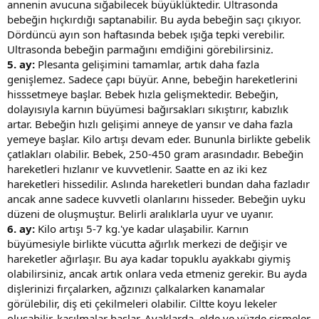
annenin avucuna sığabilecek büyüklüktedir. Ultrasonda
bebeğin hıçkırdığı saptanabilir. Bu ayda bebeğin saçı çıkıyor.
Dördüncü ayın son haftasında bebek ışığa tepki verebilir.
Ultrasonda bebeğin parmağını emdiğini görebilirsiniz.
5. ay:
Plesanta gelişimini tamamlar, artık daha fazla
genişlemez. Sadece çapı büyür. Anne, bebeğin hareketlerini
hisssetmeye başlar. Bebek hızla gelişmektedir. Bebeğin,
dolayısıyla karnın büyümesi bağırsakları sıkıştırır, kabızlık
artar. Bebeğin hızlı gelişimi anneye de yansır ve daha fazla
yemeye başlar. Kilo artışı devam eder. Bununla birlikte gebelik
çatlakları olabilir. Bebek, 250-450 gram arasındadır. Bebeğin
hareketleri hızlanır ve kuvvetlenir. Saatte en az iki kez
hareketleri hissedilir. Aslında hareketleri bundan daha fazladır
ancak anne sadece kuvvetli olanlarını hisseder. Bebeğin uyku
düzeni de oluşmuştur. Belirli aralıklarla uyur ve uyanır.
6. ay:
Kilo artışı 5-7 kg.'ye kadar ulaşabilir. Karnın
büyümesiyle birlikte vücutta ağırlık merkezi de değişir ve
hareketler ağırlaşır. Bu aya kadar topuklu ayakkabı giymiş
olabilirsiniz, ancak artık onlara veda etmeniz gerekir. Bu ayda
dişlerinizi fırçalarken, ağzınızı çalkalarken kanamalar
görülebilir, diş eti çekilmeleri olabilir. Ciltte koyu lekeler
oluşabilir, kasılmalar başlar. Ayaklarda, elde ve yüzde şişmeler