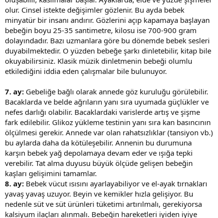
olur. Cinsel istekte değişimler gözlenir. Bu ayda bebek
minyatür bir insanı andırır. Gözlerini açıp kapamaya başlayan
bebeğin boyu 25-35 santimetre, kilosu ise 700-900 gram
dolayındadır. Bazı uzmanlara göre bu dönemde bebek sesleri
duyabilmektedir. O yüzden bebeğe şarkı dinletebilir, kitap bile
okuyabilirsiniz. Klasik müzik dinletmenin bebeği olumlu
etkilediğini iddia eden çalışmalar bile bulunuyor.
7. ay:
Gebeliğe bağlı olarak annede göz kuruluğu görülebilir.
Bacaklarda ve belde ağrıların yanı sıra uyumada güçlükler ve
nefes darlığı olabilir. Bacaklardaki varislerde artış ve şişme
fark edilebilir. Glikoz yükleme testinin yanı sıra kan basıncının
ölçülmesi gerekir. Annede var olan rahatsızlıklar (tansiyon vb.)
bu aylarda daha da kötüleşebilir. Annenin bu durumuna
karşın bebek yağ depolamaya devam eder ve ışığa tepki
verebilir. Tat alma duyusu büyük ölçüde gelişen bebeğin
kaşları gelişimini tamamlar.
8. ay:
Bebek vücut ısısını ayarlayabiliyor ve el-ayak tırnakları
yavaş yavaş uzuyor. Beyin ve kemikler hızla gelişiyor. Bu
nedenle süt ve süt ürünleri tüketimi artırılmalı, gerekiyorsa
kalsiyum ilaçları alınmalı. Bebeğin hareketleri iyiden iyiye