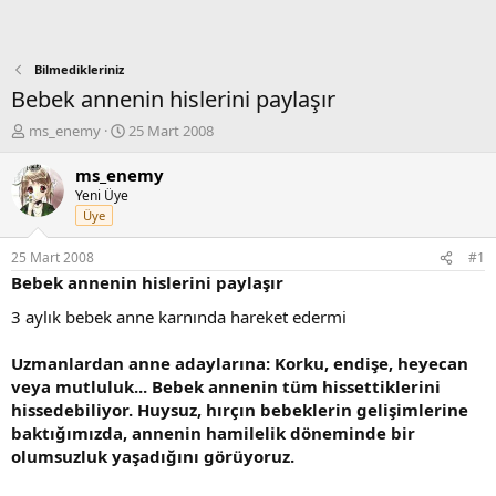
Bilmedikleriniz
Bebek annenin hislerini paylaşır
K
B
ms_enemy
25 Mart 2008
o
a
n
ş
ms_enemy
b
l
Yeni Üye
u
a
Üye
y
n
u
g
25 Mart 2008
#1
b
ı
Bebek annenin hislerini paylaşır
a
ç
ş
t
3 aylık bebek anne karnında hareket edermi
l
a
a
r
Uzmanlardan anne adaylarına: Korku, endişe, heyecan
t
i
veya mutluluk... Bebek annenin tüm hissettiklerini
a
h
hissedebiliyor. Huysuz, hırçın bebeklerin gelişimlerine
n
i
baktığımızda, annenin hamilelik döneminde bir
olumsuzluk yaşadığını görüyoruz.