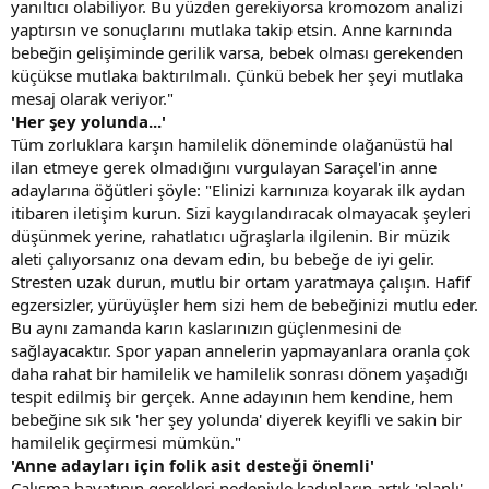
yanıltıcı olabiliyor. Bu yüzden gerekiyorsa kromozom analizi
yaptırsın ve sonuçlarını mutlaka takip etsin. Anne karnında
bebeğin gelişiminde gerilik varsa, bebek olması gerekenden
küçükse mutlaka baktırılmalı. Çünkü bebek her şeyi mutlaka
mesaj olarak veriyor."
'Her şey yolunda...'
Tüm zorluklara karşın hamilelik döneminde olağanüstü hal
ilan etmeye gerek olmadığını vurgulayan Saraçel'in anne
adaylarına öğütleri şöyle: "Elinizi karnınıza koyarak ilk aydan
itibaren iletişim kurun. Sizi kaygılandıracak olmayacak şeyleri
düşünmek yerine, rahatlatıcı uğraşlarla ilgilenin. Bir müzik
aleti çalıyorsanız ona devam edin, bu bebeğe de iyi gelir.
Stresten uzak durun, mutlu bir ortam yaratmaya çalışın. Hafif
egzersizler, yürüyüşler hem sizi hem de bebeğinizi mutlu eder.
Bu aynı zamanda karın kaslarınızın güçlenmesini de
sağlayacaktır. Spor yapan annelerin yapmayanlara oranla çok
daha rahat bir hamilelik ve hamilelik sonrası dönem yaşadığı
tespit edilmiş bir gerçek. Anne adayının hem kendine, hem
bebeğine sık sık 'her şey yolunda' diyerek keyifli ve sakin bir
hamilelik geçirmesi mümkün."
'Anne adayları için folik asit desteği önemli'
Çalışma hayatının gerekleri nedeniyle kadınların artık 'planlı'