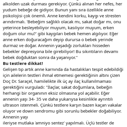
alkolden uzak durması gerekiyor. Çünkü alınan her nefes, her
yudum bebeğe de gidiyor. Bunun yanı sıra özellikle anne
psikolojisi çok önemli. Anne kendini korku, kaygı ve stresten
arındırmalı. 'Bebeğim sağlıklı olacak mı, sakat doğar mı, onu
yeterince besleyebiliyor muyum, kasılıyor muyum, erken
doğum olur mu?' gibi kaygıları bebek hemen algılıyor. Eğer
anne erken doğuracağım deyip durursa o bebek yerinde
durmaz ve doğar. Annenin yaşadığı zorlukları hisseden
bebekler depresyona bile girebiliyor! Bu sıkıntıların devamı
bebek doğduktan sonra da yaşanıyor."
Bu testlere dikkat!
Gelişen tıp artık anne karnında da hastalıkları tespit edebildiği
için ailelerin testleri ihmal etmemesi gerektiğinin altını çizen
Doç Dr. Saraçel, hamilelikte ilk üç ay ilaç kullanılmaması
gerektiğini vurguladı: "İlaçlar, sakat doğumlara, bebeğin
herhangi bir organının eksiz olmasına yol açabilir. Eğer
annenin yaşı 34- 35 ve daha yukarıysa kesinlikle ayrıntılı
ultrason istenmeli. Çünkü testlere karşın bazen kaçan vakalar
oluyor ve down sendromu gibi sorunlu bebekler doğabiliyor.
Annenin yaşı
ileriyse mutlaka 'amniyo sentez' yapılmalı. Üçlü testler de