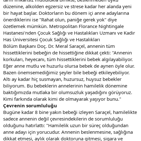
düzenine, alkolden egzersiz ve strese kadar her alanda yeni
bir hayat başlar. Doktorların bu dönem içi anne adaylarına
önerdiklerini ise "Rahat olun, paniğe gerek yok" diye
özetlemek mümkün. Metropolitan Florance Nightingale
Hastanesi'nden Çocuk Sağlığı ve Hastalıkları Uzmanı ve Kadir
Has Üniversitesi Çocuk Sağlığı ve Hastalıkları
Bölüm Başkanı Doç. Dr. Meral Saraçel, annenin tüm
hissettiklerini bebeğin de hissettiğine dikkat çekti: "Annenin
korkuları, heyecanı, tüm hissettiklerini bebek algılayabiliyor.
Eğer anne mutlu ve huzurlu olursa bebek de aynen öyle olur.
Bazen önemsemediğimiz şeyler bile bebeği etkileyebiliyor.
Altı ay kadar hiç susmayan, huzursuz, huysuz bebekler
biliyorum. Bu bebeklerin annelerinin hamilelik dönemine
baktığımızda mutlaka bir olumsuzluk yaşadığını görüyoruz.
Kimi farkında olarak kimi de olmayarak yaşıyor bunu."
Çevrenin sorumluluğu
Bugüne kadar 8 bine yakın bebeği izleyen Saraçel, hamilelikte
sadece annenin değil çevresindekilerin de sorumluluğu
olduğunu hatırlattı: "Hamilelik uzun bir süreç olduğundan
anne adayı için yorucudur. Annenin beslenmesine, sağlığına
dikkat etmesi, aylık olarak doktoruna gitmesi, sigara ve