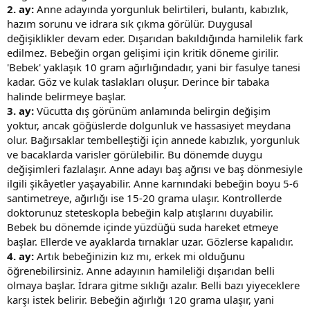
2. ay:
Anne adayında yorgunluk belirtileri, bulantı, kabızlık,
hazım sorunu ve idrara sık çıkma görülür. Duygusal
değişiklikler devam eder. Dışarıdan bakıldığında hamilelik fark
edilmez. Bebeğin organ gelişimi için kritik döneme girilir.
'Bebek' yaklaşık 10 gram ağırlığındadır, yani bir fasulye tanesi
kadar. Göz ve kulak taslakları oluşur. Derince bir tabaka
halinde belirmeye başlar.
3. ay:
Vücutta dış görünüm anlamında belirgin değişim
yoktur, ancak göğüslerde dolgunluk ve hassasiyet meydana
olur. Bağırsaklar tembelleştiği için annede kabızlık, yorgunluk
ve bacaklarda varisler görülebilir. Bu dönemde duygu
değişimleri fazlalaşır. Anne adayı baş ağrısı ve baş dönmesiyle
ilgili şikâyetler yaşayabilir. Anne karnındaki bebeğin boyu 5-6
santimetreye, ağırlığı ise 15-20 grama ulaşır. Kontrollerde
doktorunuz steteskopla bebeğin kalp atışlarını duyabilir.
Bebek bu dönemde içinde yüzdüğü suda hareket etmeye
başlar. Ellerde ve ayaklarda tırnaklar uzar. Gözlerse kapalıdır.
4. ay:
Artık bebeğinizin kız mı, erkek mi olduğunu
öğrenebilirsiniz. Anne adayının hamileliği dışarıdan belli
olmaya başlar. İdrara gitme sıklığı azalır. Belli bazı yiyeceklere
karşı istek belirir. Bebeğin ağırlığı 120 grama ulaşır, yani