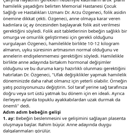
hamilelik yaşadığını belirten Memorial Hastanesi Çocuk
Sağlığı ve Hastalıkları Uzmanı Dr. Arzu Özgeneci, folik asidin
önemine dikkat çekti. Özgeneci, anne olmaya karar veren
kadınlara üç ay öncesinden başlayarak folik asit verilmesi
gerektiğini söyledi. Folik asit tabletlerinin bebeğin sağlıklı bir
omurga ve omurilik geliştirmesi için gerekli olduğunu
vurgulayan Özgeneci, hamilelikle birlikte 10-12 kilogram
almanın, uyku süresinin artmasının normal olduğunu ve
annelerin endişelenmemesi gerektiğini söyledi. Hamilelikle
birlikte anne adayında birtakım hormonal değişimler
olduğunu ve bu duruma karşı hazırlıklı olunması gerektiğini
hatırlatan Dr. Özgeneci, "Ufak değişiklikler yapmak hamilelik
döneminizde daha rahat olmanız için yeterli olabilir. Örneğin
yatış pozisyonunuzu değiştirin. Sol taraf yerine sağ tarafınıza
doğru veya sırt üstü yatmak bu dönem için en ideali. Ayrıca
ilerleyen aylarda topuklu ayakkabılardan uzak durmak da
önemli" dedi.
Adım adım bebeğin gelişi
1. ay:
Bebeğin beslenmesini ve gelişimini sağlayan plasenta
oluşmaya başlar. Rahim büyür. Anne adayında duygu
dalgalanmaları görülür.