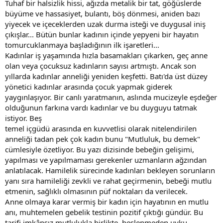
Tuhaf bir halsizlik hissi, ağızda metalik bir tat, göğüslerde
büyüme ve hassasiyet, bulantı, böş dönmesi, aniden bazı
yiyecek ve içeceklerden uzak durma isteği ve duygusal iniş
çıkışlar... Bütün bunlar kadının içinde yepyeni bir hayatın
tomurcuklanmaya başladığının ilk işaretleri...
Kadınlar iş yaşamında hızla basamakları çıkarken, geç anne
olan veya çocuksuz kadınların sayısı artmıştı. Ancak son
yıllarda kadınlar anneliği yeniden keşfetti. Batı'da üst düzey
yönetici kadınlar arasında çocuk yapmak giderek
yaygınlaşıyor. Bir canlı yaratmanın, aslında mucizeyle eşdeğer
olduğunun farkına vardı kadınlar ve bu duyguyu tatmak
istiyor. Beş
temel içgüdü arasında en kuvvetlisi olarak nitelendirilen
anneliği tadan pek çok kadın bunu "Mutluluk, bu demek"
cümlesiyle özetliyor. Bu yazı dizisinde bebeğin gelişimi,
yapılması ve yapılmaması gerekenler uzmanların ağzından
anlatılacak. Hamilelik sürecinde kadınları bekleyen sorunların
yanı sıra hamileliği zevkli ve rahat geçirmenin, bebeği mutlu
etmenin, sağlıklı olmasının püf noktaları da verilecek.
Anne olmaya karar vermiş bir kadın için hayatının en mutlu
anı, muhtemelen gebelik testinin pozitif çıktığı gündür. Bu
tarifi imkânsız mutlulukla birlikte, beslenmeden uyku