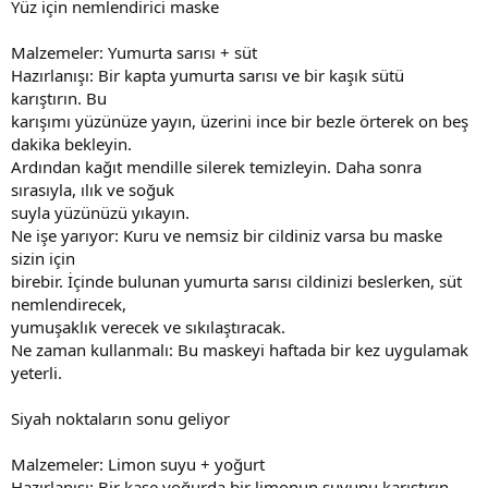
Yüz için nemlendirici maske
Malzemeler: Yumurta sarısı + süt
Hazırlanışı: Bir kapta yumurta sarısı ve bir kaşık sütü
karıştırın. Bu
karışımı yüzünüze yayın, üzerini ince bir bezle örterek on beş
dakika bekleyin.
Ardından kağıt mendille silerek temizleyin. Daha sonra
sırasıyla, ılık ve soğuk
suyla yüzünüzü yıkayın.
Ne işe yarıyor: Kuru ve nemsiz bir cildiniz varsa bu maske
sizin için
birebir. İçinde bulunan yumurta sarısı cildinizi beslerken, süt
nemlendirecek,
yumuşaklık verecek ve sıkılaştıracak.
Ne zaman kullanmalı: Bu maskeyi haftada bir kez uygulamak
yeterli.
Siyah noktaların sonu geliyor
Malzemeler: Limon suyu + yoğurt
Hazırlanışı: Bir kase yoğurda bir limonun suyunu karıştırın.