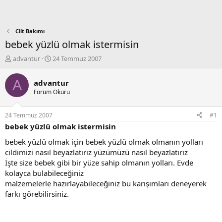
Cilt Bakımı
bebek yüzlü olmak istermisin
K
B
advantur
24 Temmuz 2007
o
a
n
ş
A
advantur
b
l
Forum Okuru
u
a
y
n
u
g
24 Temmuz 2007
#1
b
ı
bebek yüzlü olmak istermisin
a
ç
ş
t
bebek yüzlü olmak için bebek yüzlü olmak olmanın yolları
l
a
cildimizi nasıl beyazlatırız yüzümüzü nasıl beyazlatırız
a
r
İşte size bebek gibi bir yüze sahip olmanın yolları. Evde
t
i
kolayca bulabileceğiniz
a
h
malzemelerle hazırlayabileceğiniz bu karışımları deneyerek
n
i
farkı görebilirsiniz.