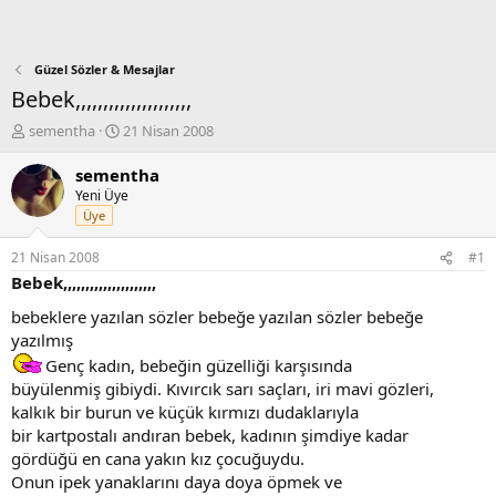
Güzel Sözler & Mesajlar
Bebek,,,,,,,,,,,,,,,,,,,,,
K
B
sementha
21 Nisan 2008
o
a
n
ş
sementha
b
l
Yeni Üye
u
a
Üye
y
n
u
g
21 Nisan 2008
#1
b
ı
Bebek,,,,,,,,,,,,,,,,,,,,,
a
ç
ş
t
bebeklere yazılan sözler bebeğe yazılan sözler bebeğe
l
a
yazılmış
a
r
Genç kadın, bebeğin güzelliği karşısında
t
i
büyülenmiş gibiydi. Kıvırcık sarı saçları, iri mavi gözleri,
a
h
n
i
kalkık bir burun ve küçük kırmızı dudaklarıyla
bir kartpostalı andıran bebek, kadının şimdiye kadar
gördüğü en cana yakın kız çocuğuydu.
Onun ipek yanaklarını daya doya öpmek ve