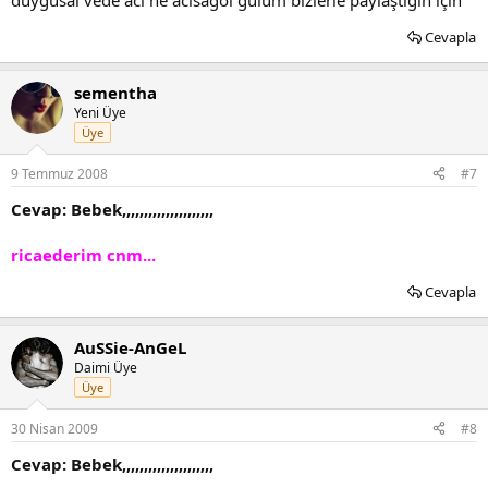
Cevapla
sementha
Yeni Üye
Üye
9 Temmuz 2008
#7
Cevap: Bebek,,,,,,,,,,,,,,,,,,,,,
ricaederim cnm...
Cevapla
AuSSie-AnGeL
Daimi Üye
Üye
30 Nisan 2009
#8
Cevap: Bebek,,,,,,,,,,,,,,,,,,,,,