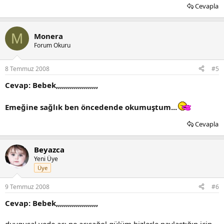
Cevapla
M
Monera
Forum Okuru
8 Temmuz 2008
#5
Cevap: Bebek,,,,,,,,,,,,,,,,,,,,,
Emeğine sağlık ben öncedende okumuştum...
Cevapla
Beyazca
Yeni Üye
Üye
9 Temmuz 2008
#6
Cevap: Bebek,,,,,,,,,,,,,,,,,,,,,
duygusal vede acı ne acısağol gülüm bizlerle paylaştığın için