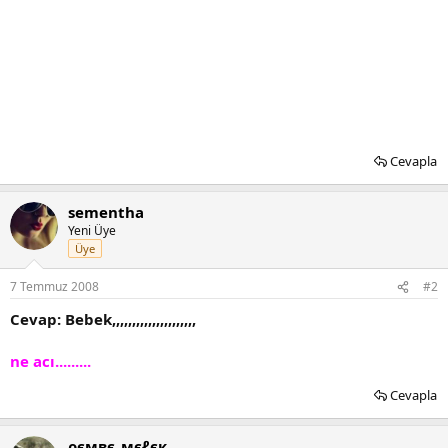
Cevapla
sementha
Yeni Üye
Üye
7 Temmuz 2008
#2
Cevap: Bebek,,,,,,,,,,,,,,,,,,,,,
ne acı.........
Cevapla
ρємвє_мєℓєк