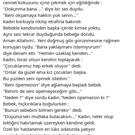
cennet kokusunu içine çekmek için eğildiğinde :
"Dokunma bana ..." diye bir ses duydu.
"Beni okşamaya hakkın yok senin..."
Kadın korkuyla irkilip etrafına bakındı.
Bebekle kendisinden başka içerde kimse yoktu.
Aynı sesi tekrar duyduğunda bebeğe döndü.
Aman Allahım!.. Yeni doğmuş gibi görünmesine rağmen
konuşan oydu. "Bana yaklaşmanı istemiyorum"
diye devam etti. "Hemen uzaklaş benden..."
Kadın, biraz olsun kendini toplayarak :
"Çocuklarımız hep erkek oluyor" dedi.
"Onlar da güzel ama kız çocukları başka.
Bu yüzden seni öpmek istedim."
"Beni öpemezsin" diye ağlamaya başladı bebek.
"Benim de seni öpemeyeceğim gibi..."
"Neden ?" diye sordu kadın."Neden öpemezsin ki ?"
Bebek, hıçkırıklara boğulurken :
"Bunun sebebini bilmen gerekir" dedi.
"Düşünürsen mutlaka bulacaksın..." Kadın, neler olup
bittiğini hatırlamak üzereyken kendine geldi.
Özel bir hastanenin en lüks odasında yatıyor