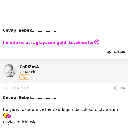
Cevap: Bebek,,,,,,,,,,,,,,,,,,,,,
🙁
hemde ne acı ağlayasım geldi teşekkürler
Cevapla
CaRiZmA
Vip Melek
Üye
7 Temmuz 2008
#4
Cevap: Bebek,,,,,,,,,,,,,,,,,,,,,
Bu yaziyi okudum ve her okudugumda cok kötü olyuorum
Paylasim icin tsk.