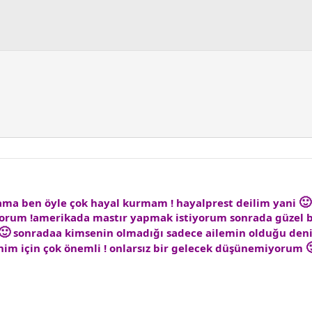
🙂
ama ben öyle çok hayal kurmam ! hayalprest deilim yani
orum !amerikada mastır yapmak istiyorum sonrada güzel bir
🙂
sonradaa kimsenin olmadığı sadece ailemin olduğu deniz

im için çok önemli ! onlarsız bir gelecek düşünemiyorum