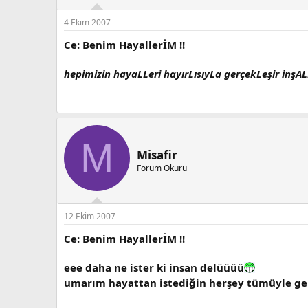
4 Ekim 2007
Ce: Benim HayallerİM !!
hepimizin hayaLLeri hayırLısıyLa gerçekLeşir inşA
M
Misafir
Forum Okuru
12 Ekim 2007
Ce: Benim HayallerİM !!
eee daha ne ister ki insan delüüüü
umarım hayattan istediğin herşey tümüyle ge