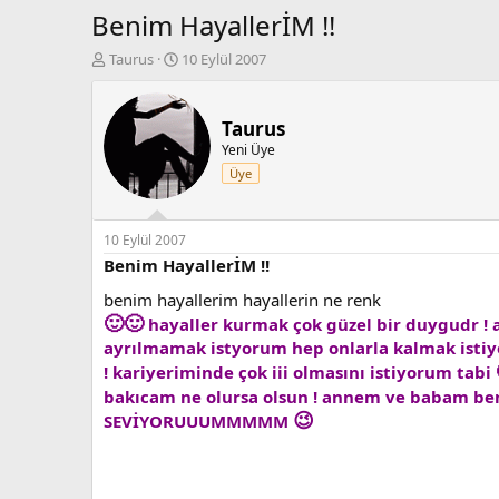
Benim HayallerİM !!
K
B
Taurus
10 Eylül 2007
o
a
n
ş
b
l
Taurus
u
a
Yeni Üye
y
n
Üye
u
g
b
ı
a
ç
ş
t
10 Eylül 2007
l
a
Benim HayallerİM !!
a
r
benim hayallerim hayallerin ne renk
t
i
a
h
🙂
🙂
hayaller kurmak çok güzel bir duygudr ! 
n
i
ayrılmamak istyorum hep onlarla kalmak istiy
! kariyeriminde çok iii olmasını istiyorum tabi
bakıcam ne olursa olsun ! annem ve babam ben
😉
SEVİYORUUUMMMMM