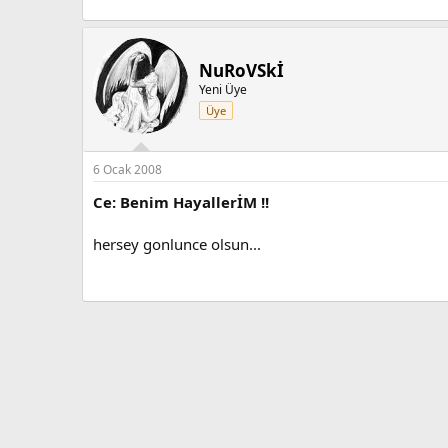
NuRoVSkİ
Yeni Üye
Üye
6 Ocak 2008
Ce: Benim HayallerİM !!
hersey gonlunce olsun...