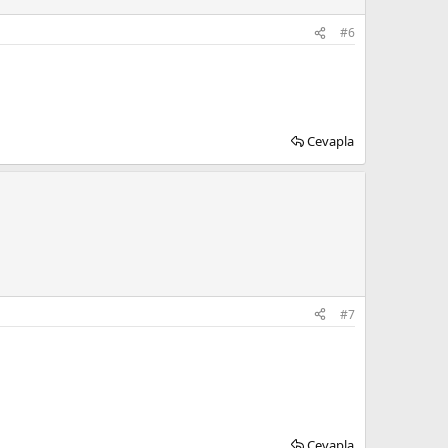
#6
Cevapla
#7
Cevapla