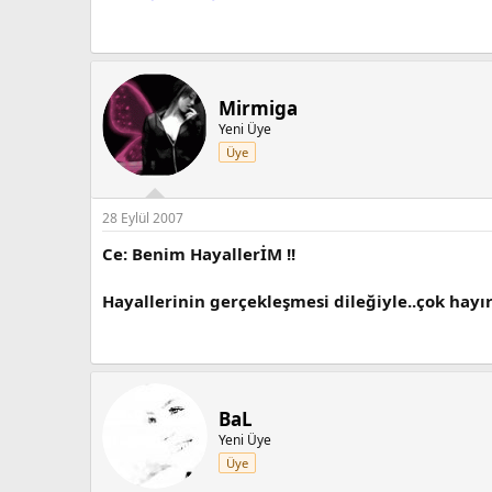
Mirmiga
Yeni Üye
Üye
28 Eylül 2007
Ce: Benim HayallerİM !!
Hayallerinin gerçekleşmesi dileğiyle..çok hayır
BaL
Yeni Üye
Üye