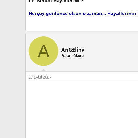
Ce: Benim HayallerİM !!
Herşey gönlünce olsun o zaman... Hayallerinin 
A
AnG£lina
Forum Okuru
27 Eylül 2007