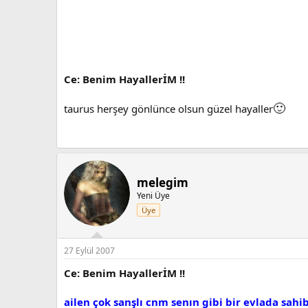
Ce: Benim HayallerİM !!
🙂
taurus herşey gönlünce olsun güzel hayaller
melegim
Yeni Üye
Üye
27 Eylül 2007
Ce: Benim HayallerİM !!
ailen çok sanşlı cnm senın gibi bir evlada sah