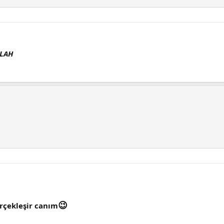
LLAH
😉
rçekleşir canım