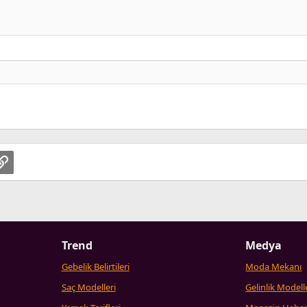
pp
osta
Link
Trend
Medya
Gebelik Belirtileri
Moda Mekanı
Saç Modelleri
Gelinlik Modell