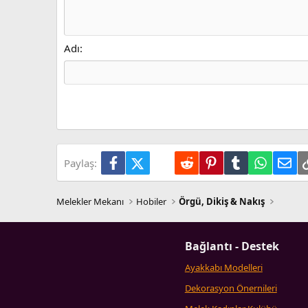
Sağa hizala
Girinti
Book Antiqua
Heading 2
15
Justify text
Outdent
Courier New
Heading 3
18
Georgia
Adı
22
Tahoma
26
Times New Roman
Trebuchet MS
Verdana
Facebook
X (Twitter)
LinkedIn
Reddit
Pinterest
Tumblr
WhatsA
E-p
Paylaş:
Melekler Mekanı
Hobiler
Örgü, Dikiş & Nakış
Bağlantı - Destek
Ayakkabı Modelleri
Dekorasyon Önernileri