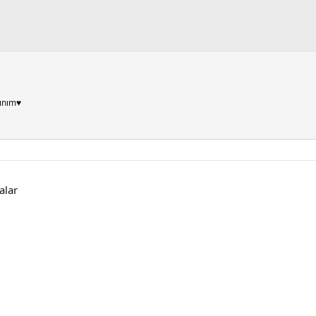
ınım♥
alar