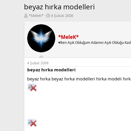
beyaz hırka modelleri
K
B
*MeleK*
4 Şubat 2008
o
a
n
ş
b
l
u
a
*MeleK*
y
n
♥Ben Aşık Olduğum Adamın Aşık Olduğu Kad
u
g
b
ı
a
ç
ş
t
4 Şubat 2008
l
a
beyaz hırka modelleri
a
r
beyaz hırka beyaz hırka modelleri hirka modeli hırk
t
i
a
h
n
i