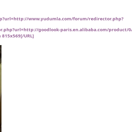
p?url=http://www.yudumla.com/forum/redirector.php?
.php?url=http://goodlook-paris.en.alibaba.com/product/0
m 815x569[/URL]