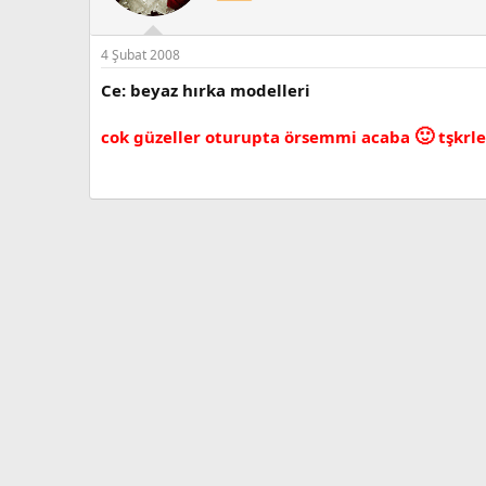
4 Şubat 2008
Ce: beyaz hırka modelleri
🙂
cok güzeller oturupta örsemmi acaba
tşkrle