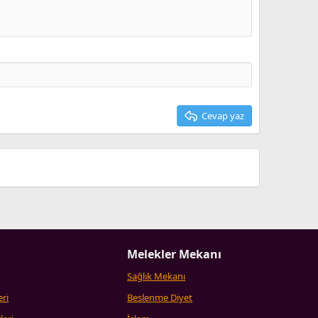
Cevap yaz
Melekler Mekanı
Sağlık Mekanı
eri
Beslenme Diyet