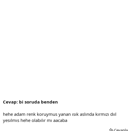
Cevap: bi soruda benden
hehe adam renk koruymus yanan ısık aslında kırmızı dııl
yesılmıs hehe olabılır mı aacaba
Cevapla