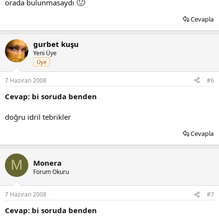
🙂
orada bulunmasaydı
Cevapla
gurbet kuşu
Yeni Üye
Üye
7 Haziran 2008
#6
Cevap: bi soruda benden
doğru idril tebrikler
Cevapla
M
Monera
Forum Okuru
7 Haziran 2008
#7
Cevap: bi soruda benden