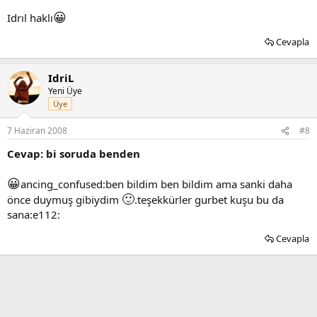
😀
Idrıl haklı
Cevapla
IdriL
Yeni Üye
Üye
7 Haziran 2008
#8
Cevap: bi soruda benden
😀
ancing_confused:ben bildim ben bildim ama sanki daha
🙂
önce duymuş gibiydim
.teşekkürler gurbet kuşu bu da
sana:e112:
Cevapla