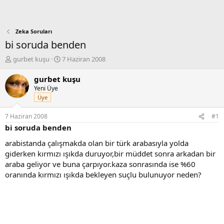
Zeka Soruları
bi soruda benden
K
B
gurbet kuşu
7 Haziran 2008
o
a
n
ş
gurbet kuşu
b
l
Yeni Üye
u
a
Üye
y
n
u
g
7 Haziran 2008
#1
b
ı
bi soruda benden
a
ç
ş
t
arabistanda çalışmakda olan bir türk arabasıyla yolda
l
a
giderken kırmızı ışıkda duruyor,bir müddet sonra arkadan bir
a
r
araba geliyor ve buna çarpıyor.kaza sonrasında ise %60
t
i
oranında kırmızı ışıkda bekleyen suçlu bulunuyor neden?
a
h
n
i