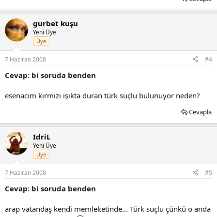
gurbet kuşu
Yeni Üye
Üye
7 Haziran 2008
#4
Cevap: bi soruda benden
esenacım kırmızı ışıkta duran türk suçlu bulunuyor neden?
Cevapla
IdriL
Yeni Üye
Üye
7 Haziran 2008
#5
Cevap: bi soruda benden
arap vatandaş kendi memleketinde... Türk suçlu çünkü o anda