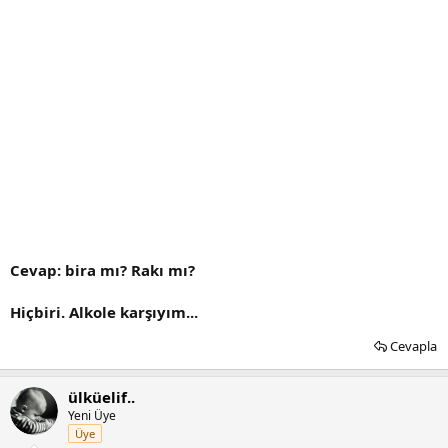
Cevap: bira mı? Rakı mı?
Hiçbiri. Alkole karşıyım...
Cevapla
ülküelif..
Yeni Üye
Üye