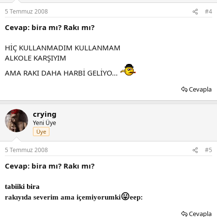
5 Temmuz 2008
#4
Cevap: bira mı? Rakı mı?
HİÇ KULLANMADIM KULLANMAM
ALKOLE KARŞIYIM
AMA RAKI DAHA HARBİ GELİYO...
Cevapla
crying
Yeni Üye
Üye
5 Temmuz 2008
#5
Cevap: bira mı? Rakı mı?
tabiiki bira
😛
rakıyıda severim ama içemiyorumki
eep:
Cevapla