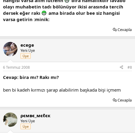
hangisi varsa alim lütfenn
bira hamallıkdır lavabo
olayı muhabetin tadı bölünüyor ikisi arasında tercih
dersek eğer rakı
ama birada olur bee siz hangisi
varsa getirin :minik:
Cevapla
ecege
Yeni Üye
Üye
6 Temmuz 2008
#8
Cevap: bira mı? Rakı mı?
ben bi kadeh kırmızı şarap alabilirim başkada bişi içmem
Cevapla
ρємвє_мєℓєк
Yeni Üye
Üye