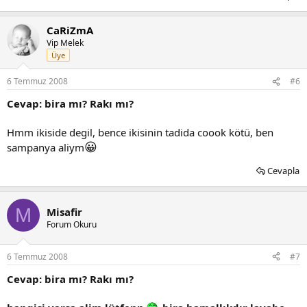
CaRiZmA
Vip Melek
Üye
6 Temmuz 2008
#6
Cevap: bira mı? Rakı mı?
Hmm ikiside degil, bence ikisinin tadida coook kötü, ben
😀
sampanya aliym
Cevapla
M
Misafir
Forum Okuru
6 Temmuz 2008
#7
Cevap: bira mı? Rakı mı?