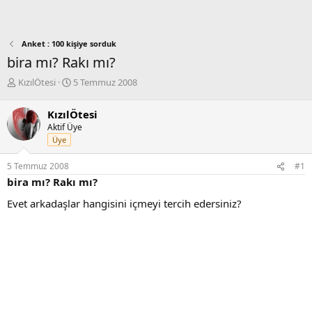
Anket : 100 kişiye sorduk
bira mı? Rakı mı?
K
B
KızılÖtesi
5 Temmuz 2008
o
a
n
ş
KızılÖtesi
b
l
Aktif Üye
u
a
Üye
y
n
u
g
5 Temmuz 2008
#1
b
ı
bira mı? Rakı mı?
a
ç
ş
t
Evet arkadaşlar hangisini içmeyi tercih edersiniz?
l
a
a
r
t
i
a
h
n
i