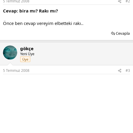
5 Temmuz 2008
#2
Cevap: bira mı? Rakı mı?
Önce ben cevap vereyim elbetteki rakı..
Cevapla
gökçe
Yeni Üye
Üye
5 Temmuz 2008
#3