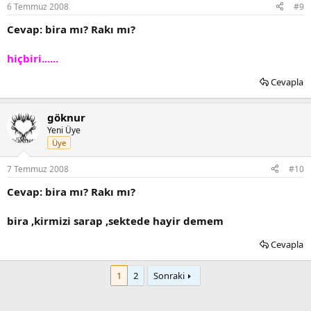
6 Temmuz 2008
#9
Cevap: bira mı? Rakı mı?
hiçbiri......
Cevapla
göknur
Yeni Üye
Üye
7 Temmuz 2008
#10
Cevap: bira mı? Rakı mı?
bira ,kirmizi sarap ,sektede hayir demem
Cevapla
1
2
Sonraki