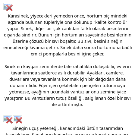
Karasinek, yiyecekleri yemeden önce, hortum biçimindeki
ağzında bulunan tüpleriyle ona dokunup "kalite kontrolü"
yapar. Sinek, diğer bir çok canlıdan farklı olarak besinlerini
dışarıda sindirir. Bunun için hortumları sayesinde besinlerinin
üzerine çözücü bir sıvı boşaltır. Bu sıvı, besini sineğin
emebileceği kıvama getirir. Sinek daha sonra hortumuna bağlı
emici pompalarla besini içine çeker.
Sinek en kaygan zeminlerde bile rahatlıkla dolaşabilir, evlerin
tavanlarında saatlerce asılı durabilir. Ayakları, camlere,
duvarlara veya tavanlara konmak için bir dağcıdan daha
donanımlıdır. Eğer içeri çekilebilen pençeleri tutunmaya
yetmezse, ayağının ucundaki vantuzlar onu zemine iyice
yapıştırır. Bu vantuzların tutuş özelliği, salgılanan özel bir sıvı
ile arttırılmıştır.​
Sineğin uçuş yeteneği, kanadındaki üstün tasarımdan
kaynaklanır. Kanatların kenarları, yüzeyi ve kanat damarları,