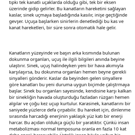
tıpkı tek kanatlı uçaklarda olduğu gibi, tek bir eksen
üzerinde gidip gelirler. Bu kanatların hareketini sağlayan
kaslar, sinek uçmaya başladığında kasılır, inişe geçtiğinde
gevşer. Uçuşa başlarken sinirlerin denetlediği bu kas ve
kanat hareketleri, bir süre sonra otomatik hale gelir.
Kanatların yüzeyinde ve başın arka kısmında bulunan
dokunma organları, uçuş ile ilgili bilgileri anında beyine
ulaştırır. Sinek, uçuş halindeyken yeni bir hava akımıyla
karşılaşırsa, bu dokunma organları hemen beyne gerekli
sinyalleri gönderir. Kaslar da beyinden gelen sinyallere
göre kanatları bu yeni duruma uygun biçimde çalıştrmaya
başlar. Sinek bu organları sayesinde, kendisine karşı kalkan
bir sinekliğin havada oluşturduğu fazladan rüzgarı hemen
algılar ve çoğu kez uçup kurtulur. Karasinek, kanatlarını bir
saniyede yüzlerce defa çırpabilir. Bu hareket için, dinlenme
sırasında harcadığı enerjinin yaklaşık yüz katı bir enerji
harcar. Bu açıdan oldukça güçlü bir yaratıktır. Çünkü insan
metabolizması normal temposuna oranla en fazla 10 kat