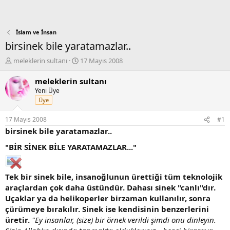
İslam ve İnsan
birsinek bile yaratamazlar..
K
B
meleklerin sultanı
17 Mayıs 2008
o
a
n
ş
meleklerin sultanı
b
l
Yeni Üye
u
a
Üye
y
n
u
g
17 Mayıs 2008
#1
b
ı
birsinek bile yaratamazlar..
a
ç
ş
t
"BİR SİNEK BİLE YARATAMAZLAR..."
l
a
a
r
t
i
Tek bir sinek bile, insanoğlunun ürettiği tüm teknolojik
a
h
araçlardan çok daha üstündür. Dahası sinek "canlı"dır.
n
i
Uçaklar ya da helikoperler birzaman kullanılır, sonra
çürümeye bırakılır. Sinek ise kendisinin benzerlerini
üretir.
"Ey insanlar, (size) bir örnek verildi şimdi onu dinleyin.