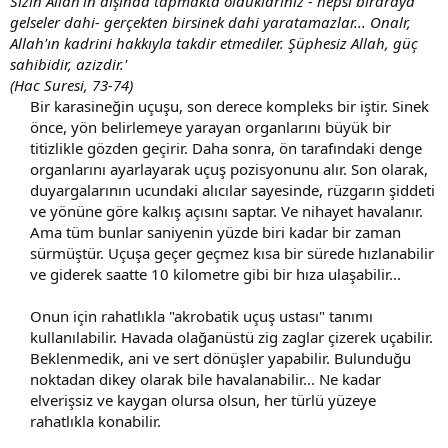
Sizin Allah'ın dışında tapmakta olduklarınız - hepsi biraraya
gelseler dahi- gerçekten birsinek dahi yaratamazlar... Onalr,
Allah'ın kadrini hakkıyla takdir etmediler. Şüphesiz Allah, güç
sahibidir, azizdir.'
(Hac Suresi, 73-74)
Bir karasineğin uçuşu, son derece kompleks bir iştir. Sinek
önce, yön belirlemeye yarayan organlarını büyük bir
titizlikle gözden geçirir. Daha sonra, ön tarafındaki denge
organlarını ayarlayarak uçuş pozisyonunu alır. Son olarak,
duyargalarının ucundaki alıcılar sayesinde, rüzgarın şiddeti
ve yönüne göre kalkış açısını saptar. Ve nihayet havalanır.
Ama tüm bunlar saniyenin yüzde biri kadar bir zaman
sürmüştür. Uçuşa geçer geçmez kısa bir sürede hızlanabilir
ve giderek saatte 10 kilometre gibi bir hıza ulaşabilir...
Onun için rahatlıkla "akrobatik uçuş ustası" tanımı
kullanılabilir. Havada olağanüstü zig zaglar çizerek uçabilir.
Beklenmedik, ani ve sert dönüşler yapabilir. Bulunduğu
noktadan dikey olarak bile havalanabilir... Ne kadar
elverişsiz ve kaygan olursa olsun, her türlü yüzeye
rahatlıkla konabilir.