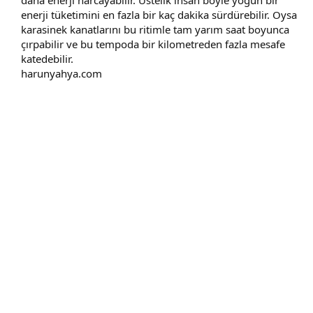
daha enerji harcayabilir. Üstelik insan böyle yoğun bir
enerji tüketimini en fazla bir kaç dakika sürdürebilir. Oysa
karasinek kanatlarını bu ritimle tam yarım saat boyunca
çırpabilir ve bu tempoda bir kilometreden fazla mesafe
katedebilir.​
harunyahya.com