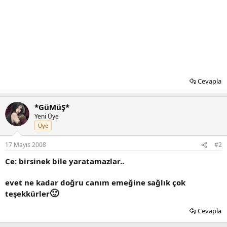
Cevapla
*GüMüŞ*
Yeni Üye
Üye
17 Mayıs 2008
#2
Ce: birsinek bile yaratamazlar..
evet ne kadar doğru canım emeğine sağlık çok
🙂
teşekkürler
Cevapla