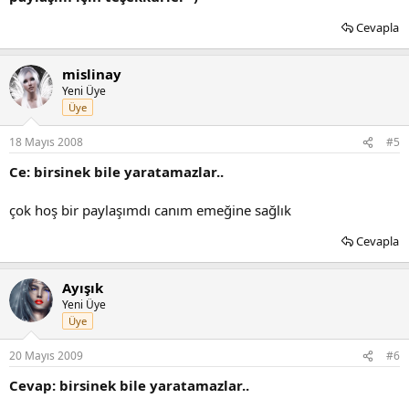
Cevapla
mislinay
Yeni Üye
Üye
18 Mayıs 2008
#5
Ce: birsinek bile yaratamazlar..
çok hoş bir paylaşımdı canım emeğine sağlık
Cevapla
Ayışık
Yeni Üye
Üye
20 Mayıs 2009
#6
Cevap: birsinek bile yaratamazlar..