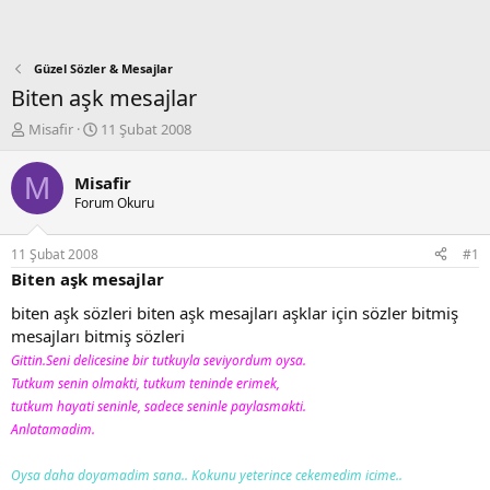
Güzel Sözler & Mesajlar
Biten aşk mesajlar
K
B
Misafir
11 Şubat 2008
o
a
n
ş
M
Misafir
b
l
Forum Okuru
u
a
y
n
u
g
11 Şubat 2008
#1
b
ı
Biten aşk mesajlar
a
ç
ş
t
biten aşk sözleri biten aşk mesajları aşklar için sözler bitmiş
l
a
mesajları bitmiş sözleri
a
r
Gittin.Seni delicesine bir tutkuyla seviyordum oysa.
t
i
Tutkum senin olmakti, tutkum teninde erimek,
a
h
n
i
tutkum hayati seninle, sadece seninle paylasmakti.
Anlatamadim.
Oysa daha doyamadim sana.. Kokunu yeterince cekemedim icime..