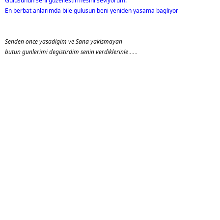
Gulusunun seni guzellestirmesini seviyorum.
En berbat anlarimda bile gulusun beni yeniden yasama bagliyor
Senden once yasadigim ve Sana yakismayan
butun gunlerimi degistirdim senin verdiklerinle . . .