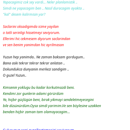
Yapacagimiz cok sey vardi... Neler planlamistik ..
Simdi ne yapacagim ben .. Nasil duracagim ayakta ..
"kal" desem kalirmisin yar?
Saclarini oksadigimda icime yayilan
o tatli serinligi hissetmeyi seviyorum.
Ellerimi hic cekmesem diyorum saclarindan
ve sen benim yanimdan hic ayrilmasan
Yuzun hep yanimda.. Ne zaman baksam gordugum..
Bana aski tekrar tekrar tekrar anlatan ..
Dokundukca dunyanin merkezi sandigim ..
O guzel Yuzun..
Kimsenin yoklugu bu kadar korkutmazdi beni.
Kendimi zor gunlerin adami görürdüm
Ya, hiçbir güçlügün beni, birak yikmayi sendeletmeyecegini
bile düsünürdüm.Oysa simdi yarimim.Ve sen böylesine uzakken
benden hiçbir zaman tam olamayacagim...