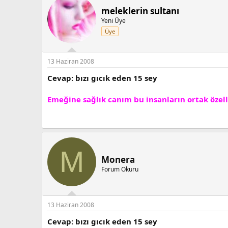
meleklerin sultanı
Yeni Üye
Üye
13 Haziran 2008
Cevap: bızı gıcık eden 15 sey
Emeğine sağlık canım bu insanların ortak özelli
M
Monera
Forum Okuru
13 Haziran 2008
Cevap: bızı gıcık eden 15 sey