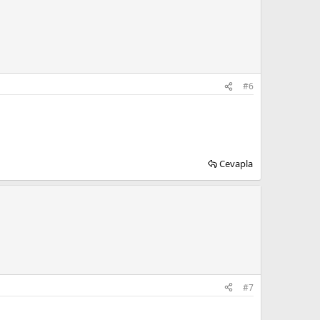
#6
Cevapla
#7