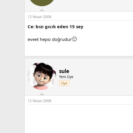
12 Nisan 2008
Ce: bızı gıcık eden 15 sey
🙂
eveet hepsi doğrudur
sule
Yeni Üye
Üye
12 Nisan 2008