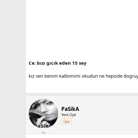
Ce: bızı gıcık eden 15 sey
kiz sen benim kalbimimi okudun ne hepside dogruya
PaSikA
Yeni Üye
Üye