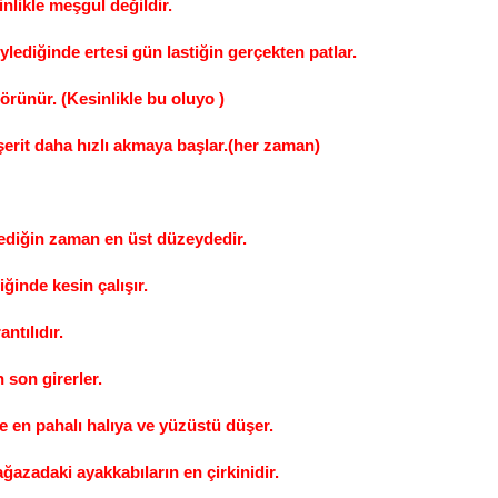
nlikle meşgul değildir.
öylediğinde ertesi gün lastiğin gerçekten patlar.
örünür. (Kesinlikle bu oluyo )
in şerit daha hızlı akmaya başlar.(her zaman)
emediğin zaman en üst düzeydedir.
ğinde kesin çalışır.
ntılıdır.
 son girerler.
e en pahalı halıya ve yüzüstü düşer.
ğazadaki ayakkabıların en çirkinidir.