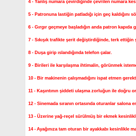
4 - Yanlış numara çevirdiğinde çevrilen numara kesi
5 - Patronuna lastiğin patladığı için geç kaldığını s
6 - Gırgır geçmeye başladığın anda patron kapıda g
7 - Sıkışık trafikte şerit değiştirdiğinde, terk ettiğ
8 - Duşa girip ıslandığında telefon çalar.
9 - Birileri ile karşılaşma ihtimalin, görünmek ist
10 - Bir makinenin çalışmadığını ispat etmen gerekti
11 - Kaşıntının şiddeti ulaşma zorluğun ile doğru ora
12 - Sinemada sıranın ortasında oturanlar salona en
13 - Üzerine yağ-reçel sürülmüş bir ekmek kesinlikl
14 - Ayağınıza tam oturan bir ayakkabı kesinlikle ma