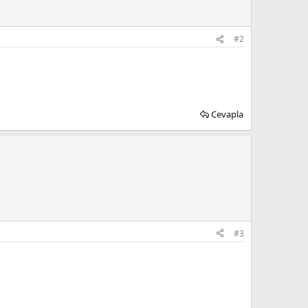
#2
Cevapla
#3