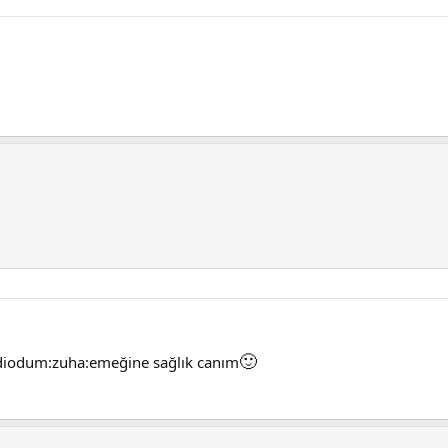
🙂
ediodum:zuha:emeğine sağlık canım