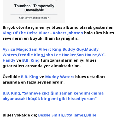
Birçok otorıte için en iyi blues albumu olarak gosterılen
King Of The Delta Blues
-
Robert Johnson
hala tüm blues
severlerın en buyuk ılham kaynağıdır..
Ayrıca Magic Sam,Albert King,Buddy Guy,Muddy
Waters,Freddie King,John Lee Hooker,Son House,W.C.
Handy
ve
B.B. King
tüm zamanların en iyi blues
gıtarıstlerı arasında yer almaktadırlar..
Özellıkle
B.B. King
ve
Muddy Waters
blues ustadları
arasında en fazla sevılenlerdır..
B.B. King, “Sahneye çıktığım zaman kendimi daima
okyanustaki küçük bir gemi gibi hissediyorum”
Blues vokalde de;
Bessie Smith,Etta James,Billie