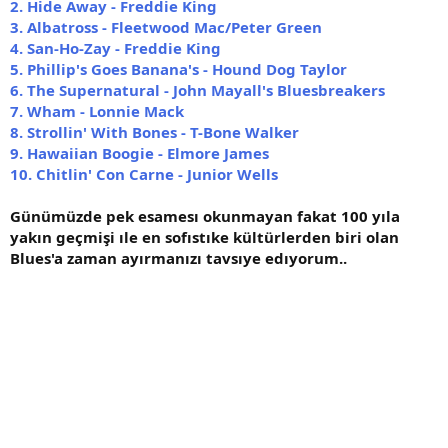
2. Hide Away - Freddie King
3. Albatross - Fleetwood Mac/Peter Green
4. San-Ho-Zay - Freddie King
5. Phillip's Goes Banana's - Hound Dog Taylor
6. The Supernatural - John Mayall's Bluesbreakers
7. Wham - Lonnie Mack
8. Strollin' With Bones - T-Bone Walker
9. Hawaiian Boogie - Elmore James
10. Chitlin' Con Carne - Junior Wells
Günümüzde pek esamesı okunmayan fakat 100 yıla
yakın geçmişi ıle en sofıstıke kültürlerden biri olan
Blues'a zaman ayırmanızı tavsıye edıyorum..