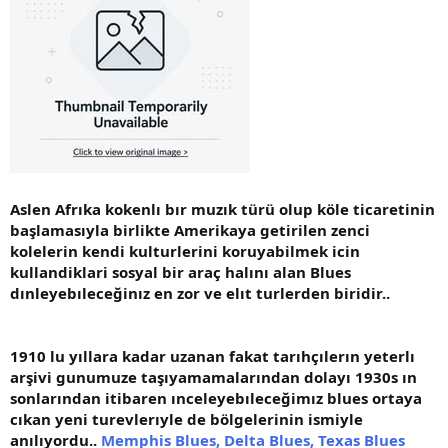
Aslen Afrıka kokenlı bır muzık türü olup köle ticaretinin
başlamasıyla birlikte Amerikaya getirilen zenci
kolelerin kendi kulturlerini koruyabilmek icin
kullandiklari sosyal bir araç halını alan Blues
dınleyebıleceğinız en zor ve elıt turlerden biridir..
1910 lu yıllara kadar uzanan fakat tarıhçılerın yeterlı
arşivi gunumuze taşıyamamalarından dolayı 1930s ın
sonlarından itibaren ınceleyebıleceğimız blues ortaya
cıkan yeni turevlerıyle de bölgelerinin ismiyle
anılıyordu..
Memphis Blues, Delta Blues, Texas Blues