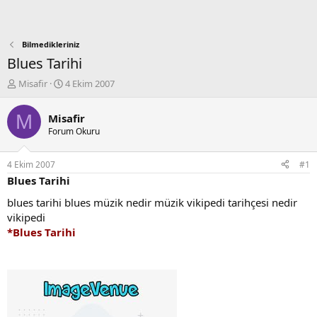
Bilmedikleriniz
Blues Tarihi
K
B
Misafir
4 Ekim 2007
o
a
n
ş
M
Misafir
b
l
Forum Okuru
u
a
y
n
u
g
4 Ekim 2007
#1
b
ı
Blues Tarihi
a
ç
ş
t
blues tarihi blues müzik nedir müzik vikipedi tarihçesi nedir
l
a
vikipedi
a
r
*Blues Tarihi
t
i
a
h
n
i