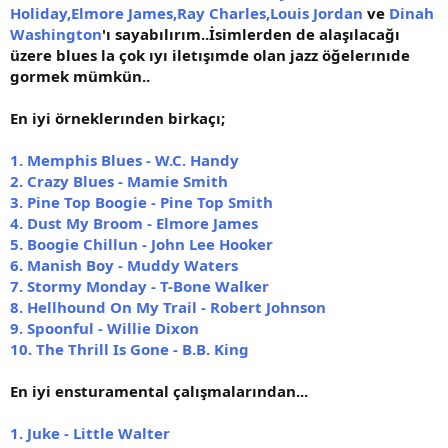
Holiday,Elmore James,Ray Charles,Louis Jordan
ve
Dinah
Washington
'ı sayabılırım..İsimlerden de alaşılacağı
üzere blues la çok ıyı iletışımde olan jazz öğelerınıde
gormek mümkün..
En iyi örneklerınden birkaçı;
1. Memphis Blues - W.C. Handy
2. Crazy Blues - Mamie Smith
3. Pine Top Boogie - Pine Top Smith
4. Dust My Broom - Elmore James
5. Boogie Chillun - John Lee Hooker
6. Manish Boy - Muddy Waters
7. Stormy Monday - T-Bone Walker
8. Hellhound On My Trail - Robert Johnson
9. Spoonful - Willie Dixon
10. The Thrill Is Gone - B.B. King
En iyi ensturamental çalışmalarından...
1. Juke - Little Walter