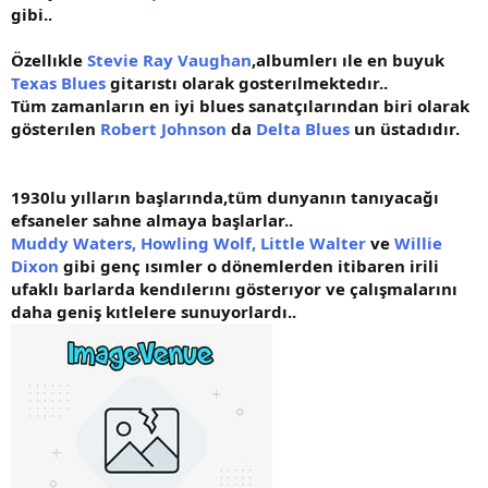
gibi..
Özellıkle
Stevie Ray Vaughan
,albumlerı ıle en buyuk
Texas Blues
gitarıstı olarak gosterılmektedır..
Tüm zamanların en iyi blues sanatçılarından biri olarak
gösterılen
Robert Johnson
da
Delta Blues
un üstadıdır.
1930lu yılların başlarında,tüm dunyanın tanıyacağı
efsaneler sahne almaya başlarlar..
Muddy Waters, Howling Wolf, Little Walter
ve
Willie
Dixon
gibi genç ısımler o dönemlerden itibaren irili
ufaklı barlarda kendılerını gösterıyor ve çalışmalarını
daha geniş kıtlelere sunuyorlardı..