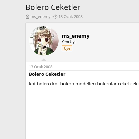
Bolero Ceketler
K
B
ms_enemy
13 Ocak 2008
o
a
n
ş
b
l
ms_enemy
u
a
Yeni Üye
y
n
Üye
u
g
b
ı
a
ç
ş
t
13 Ocak 2008
l
a
Bolero Ceketler
a
r
kot bolero kot bolero modelleri bolerolar ceket cek
t
i
a
h
n
i