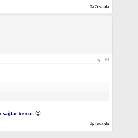
Cevapla
#4
😉
m sağlar bence.
Cevapla