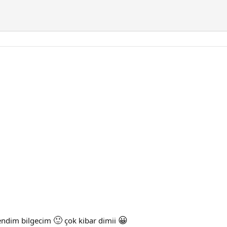
🙂
😀
ğendim bilgecim
çok kibar dimii