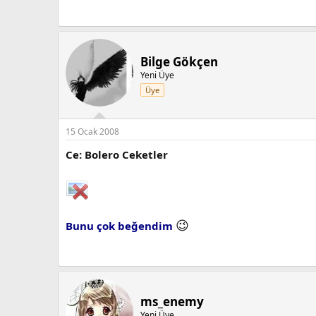
Bilge Gökçen
Yeni Üye
Üye
15 Ocak 2008
Ce: Bolero Ceketler
😉
Bunu çok beğendim
ms_enemy
Yeni Üye