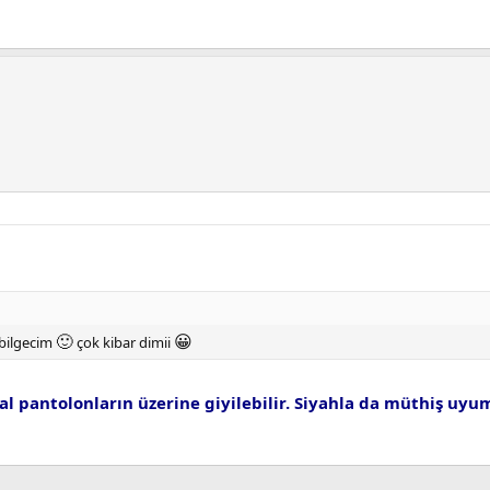
🙂
😀
 bilgecim
çok kibar dimii
l pantolonların üzerine giyilebilir. Siyahla da müthiş uyu