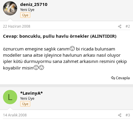
deniz_25710
Yeni Üye
Üye
22 Haziran 2008
#2
Cevap: boncuklu, pullu havlu örnekler (ALINTIDIR)
🙂
öznurcum emegine saglık canım
bi ricada bulunsam
modeller sana aitse işleyince havlunun arkası nasıl oluyor
ipler kötü durmuyormu sana zahmet arkasının resmini çekip
🙂
🙂
koyabilir misin
Cevapla
*LavinyA*
L
Yeni Üye
Üye
14 Aralık 2008
#3