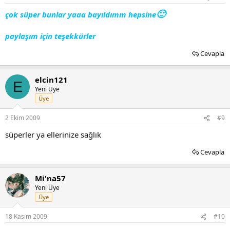
🙂
çok süper bunlar yaaa bayıldımm hepsine
paylaşım için teşekkürler
Cevapla
elcin121
E
Yeni Üye
Üye
2 Ekim 2009
#9
süperler ya ellerinize sağlık
Cevapla
Mi'na57
Yeni Üye
Üye
18 Kasım 2009
#10