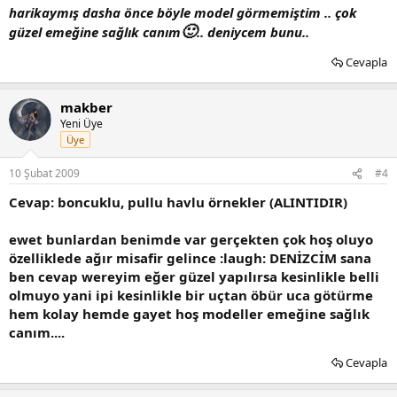
harikaymış dasha önce böyle model görmemiştim .. çok
🙂
güzel emeğine sağlık canım
.. deniycem bunu..
Cevapla
makber
Yeni Üye
Üye
10 Şubat 2009
#4
Cevap: boncuklu, pullu havlu örnekler (ALINTIDIR)
ewet bunlardan benimde var gerçekten çok hoş oluyo
özelliklede ağır misafir gelince :laugh: DENİZCİM sana
ben cevap wereyim eğer güzel yapılırsa kesinlikle belli
olmuyo yani ipi kesinlikle bir uçtan öbür uca götürme
hem kolay hemde gayet hoş modeller emeğine sağlık
canım....
Cevapla