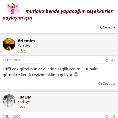
mutlaka bende yapacağım teşekkürler
paylaşım için
Cevapla
özlemim
Yeni Üye
Üye
2 Ekim 2009
#7
Offff cok güzel bunlar ellerine saglik canim... Bunalri
🙁
gördükce kendi ceyizim aklima geliyor
Cevapla
_BaLıM_
Yeni Üye
Üye
2 Ekim 2009
#8