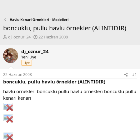
Havlu Kenari Örnekleri - Modelleri
boncuklu, pullu havlu örnekler (ALINTIDIR)
K
B
dj_oznur_24
22 Haziran 2008
o
a
n
ş
dj_oznur_24
b
l
Yeni Üye
u
a
Üye
y
n
u
g
22 Haziran 2008
#1
b
ı
boncuklu, pullu havlu örnekler (ALINTIDIR)
a
ç
ş
t
havlu örnekleri boncuklu pullu havlu örnekleri boncuklu pullu
l
a
kenarı kenarı
a
r
t
i
a
h
n
i