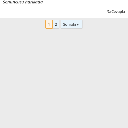
Sonuncusu harikaaa
Cevapla
1
2
Sonraki