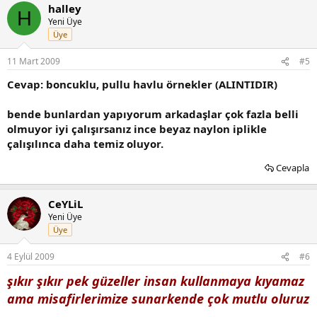
halley
H
Yeni Üye
Üye
11 Mart 2009
#5
Cevap: boncuklu, pullu havlu örnekler (ALINTIDIR)
bende bunlardan yapıyorum arkadaşlar çok fazla belli
olmuyor iyi çalışırsanız ince beyaz naylon iplikle
çalışılınca daha temiz oluyor.
Cevapla
CeYLiL
Yeni Üye
Üye
4 Eylül 2009
#6
şıkır şıkır pek güzeller insan kullanmaya kıyamaz
ama misafirlerimize sunarkende çok mutlu oluruz