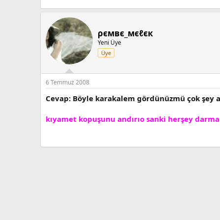
ρємвє_мєℓєк
Yeni Üye
Üye
6 Temmuz 2008
Cevap: Böyle karakalem gördünüzmü çok şey a
kıyamet kopuşunu andırıo sanki herşey darma