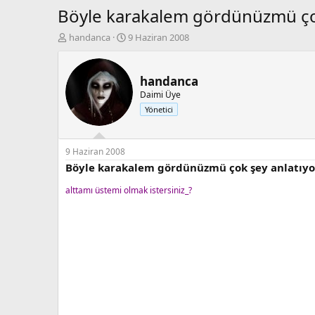
Böyle karakalem gördünüzmü çok
K
B
handanca
9 Haziran 2008
o
a
n
ş
b
l
handanca
u
a
Daimi Üye
y
n
Yönetici
u
g
b
ı
a
ç
ş
t
9 Haziran 2008
l
a
Böyle karakalem gördünüzmü çok şey anlatıyo
a
r
t
i
alttamı üstemi olmak istersiniz_?
a
h
n
i