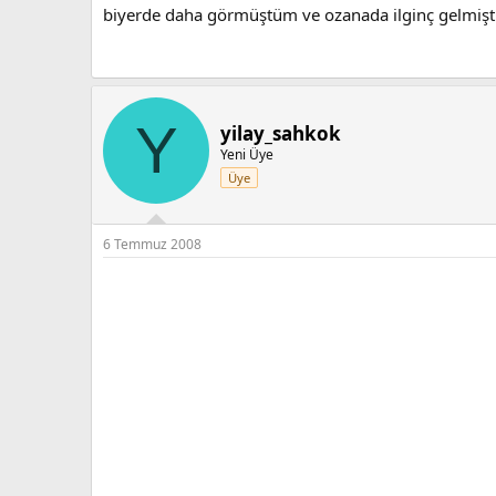
biyerde daha görmüştüm ve ozanada ilginç gelmişti 
Y
yilay_sahkok
Yeni Üye
Üye
6 Temmuz 2008