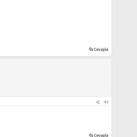
Cevapla
#4
Cevapla