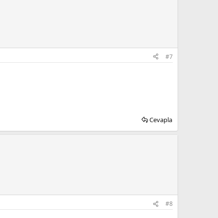
#7
Cevapla
#8