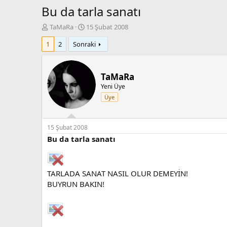
Bu da tarla sanatı
K
B
TaMaRa
15 Şubat 2008
o
a
1
2
Sonraki
n
ş
b
l
u
a
y
n
TaMaRa
u
g
Yeni Üye
b
ı
Üye
a
ç
ş
t
l
a
a
r
15 Şubat 2008
t
i
Bu da tarla sanatı
a
h
n
i
TARLADA SANAT NASIL OLUR DEMEYİN!
BUYRUN BAKIN!