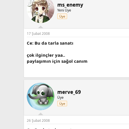
ms_enemy
Yeni Üye
Üye
17 Şubat 2008
Ce: Bu da tarla sanatı
çok ilginçler yaa..
paylaşımın için sağol canım
merve_69
Üye
Üye
26 Şubat 2008