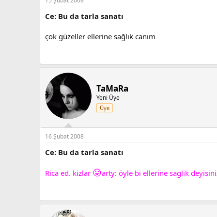
15 Şubat 2008
Ce: Bu da tarla sanatı
çok güzeller ellerine sağlık canım
TaMaRa
Yeni Üye
Üye
16 Şubat 2008
Ce: Bu da tarla sanatı
😛
Rica ed. kizlar
arty: öyle bi ellerine saglik deyisi