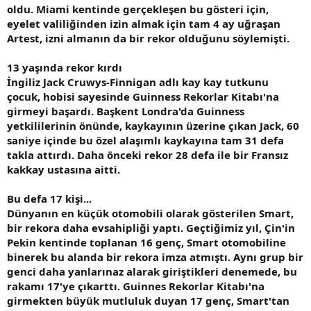
oldu. Miami kentinde gerçekleşen bu gösteri için,
eyelet valiliğinden izin almak için tam 4 ay uğraşan
Artest, izni almanın da bir rekor olduğunu söylemişti.
13 yaşında rekor kırdı
İngiliz Jack Cruwys-Finnigan adlı kay kay tutkunu
çocuk, hobisi sayesinde Guinness Rekorlar Kitabı'na
girmeyi başardı. Başkent Londra'da Guinness
yetkililerinin önünde, kaykayının üzerine çıkan Jack, 60
saniye içinde bu özel alaşımlı kaykayına tam 31 defa
takla attırdı. Daha önceki rekor 28 defa ile bir Fransız
kakkay ustasına aitti.
Bu defa 17 kişi...
Dünyanın en küçük otomobili olarak gösterilen Smart,
bir rekora daha evsahipliği yaptı. Geçtiğimiz yıl, Çin'in
Pekin kentinde toplanan 16 genç, Smart otomobiline
binerek bu alanda bir rekora imza atmıştı. Aynı grup bir
genci daha yanlarınaz alarak giriştikleri denemede, bu
rakamı 17'ye çıkarttı. Guinnes Rekorlar Kitabı'na
girmekten büyük mutluluk duyan 17 genç, Smart'tan