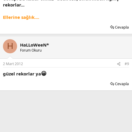
rekorlar...
Ellerine sağlık....
Cevapla
H
HaLLoWeeN*
Forum Okuru
2 Mart 2012
#9
😀
güzel rekorlar ya
Cevapla