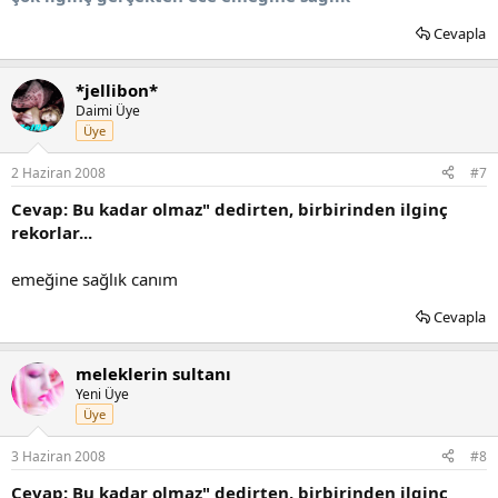
Cevapla
*jellibon*
Daimi Üye
Üye
2 Haziran 2008
#7
Cevap: Bu kadar olmaz" dedirten, birbirinden ilginç
rekorlar...
emeğine sağlık canım
Cevapla
meleklerin sultanı
Yeni Üye
Üye
3 Haziran 2008
#8
Cevap: Bu kadar olmaz" dedirten, birbirinden ilginç