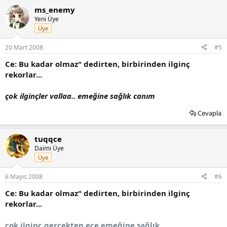
ms_enemy
Yeni Üye
Üye
20 Mart 2008
#5
Ce: Bu kadar olmaz" dedirten, birbirinden ilginç
rekorlar...
çok ilginçler vallaa.. emeğine sağlık canım
Cevapla
tuqqce
Daimi Üye
Üye
6 Mayıs 2008
#6
Ce: Bu kadar olmaz" dedirten, birbirinden ilginç
rekorlar...
çok ilginç gerçekten ece emeğine sağlık