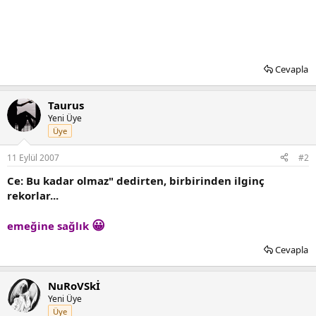
Cevapla
Taurus
Yeni Üye
Üye
11 Eylül 2007
#2
Ce: Bu kadar olmaz" dedirten, birbirinden ilginç
rekorlar...
😀
emeğine sağlık
Cevapla
NuRoVSkİ
Yeni Üye
Üye