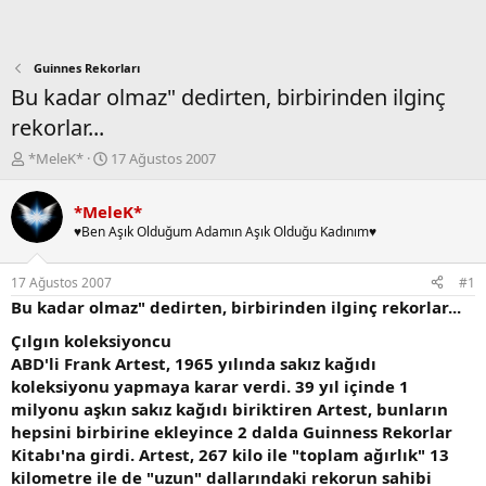
Guinnes Rekorları
Bu kadar olmaz" dedirten, birbirinden ilginç
rekorlar...
K
B
*MeleK*
17 Ağustos 2007
o
a
n
ş
*MeleK*
b
l
♥Ben Aşık Olduğum Adamın Aşık Olduğu Kadınım♥
u
a
y
n
u
g
17 Ağustos 2007
#1
b
ı
Bu kadar olmaz" dedirten, birbirinden ilginç rekorlar...
a
ç
ş
t
Çılgın koleksiyoncu
l
a
ABD'li Frank Artest, 1965 yılında sakız kağıdı
a
r
koleksiyonu yapmaya karar verdi. 39 yıl içinde 1
t
i
milyonu aşkın sakız kağıdı biriktiren Artest, bunların
a
h
hepsini birbirine ekleyince 2 dalda Guinness Rekorlar
n
i
Kitabı'na girdi. Artest, 267 kilo ile "toplam ağırlık" 13
kilometre ile de "uzun" dallarındaki rekorun sahibi