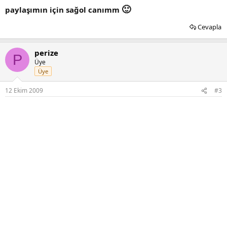
🙂
paylaşımın için sağol canımm
Cevapla
perize
P
Üye
Üye
12 Ekim 2009
#3