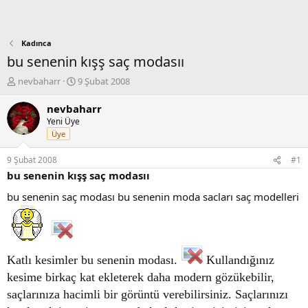
Kadınca
bu senenin kışş saç modasıı
K
B
nevbaharr
9 Şubat 2008
o
a
n
ş
nevbaharr
b
l
Yeni Üye
u
a
Üye
y
n
u
g
9 Şubat 2008
#1
b
ı
bu senenin kışş saç modasıı
a
ç
ş
t
bu senenin saç modası bu senenin moda sacları saç modelleri
l
a
a
r
t
i
a
h
n
i
Katlı kesimler bu senenin modası.
Kullandığınız
kesime birkaç kat ekleterek daha modern gözükebilir,
saçlarınıza hacimli bir görüntü verebilirsiniz. Saçlarınızı