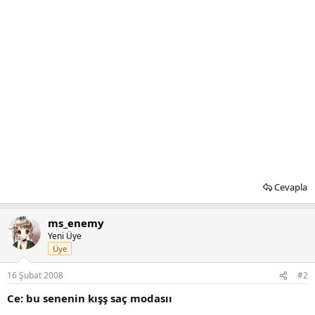
Cevapla
ms_enemy
Yeni Üye
Üye
16 Şubat 2008
#2
Ce: bu senenin kışş saç modasıı