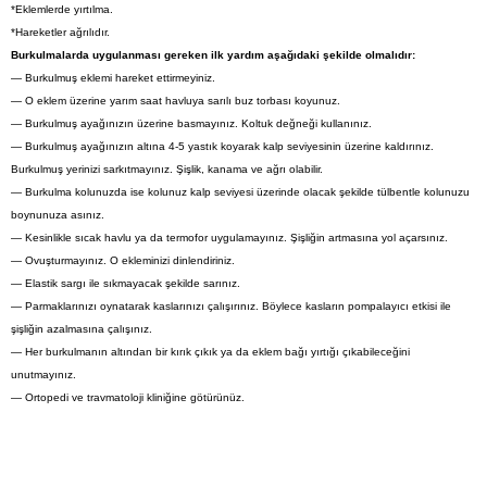
*Eklemlerde yırtılma.
*Hareketler ağrılıdır.
Burkulmalarda uygulanması gereken ilk yardım aşağıdaki şekilde olmalıdır:
— Burkulmuş eklemi hareket ettirmeyiniz.
— O eklem üzerine yarım saat havluya sarılı buz torbası koyunuz.
— Burkulmuş ayağınızın üzerine basmayınız. Koltuk değneği kullanınız.
— Burkulmuş ayağınızın altına 4-5 yastık koyarak kalp seviyesinin üzerine kaldırınız.
Burkulmuş yerinizi sarkıtmayınız. Şişlik, kanama ve ağrı olabilir.
— Burkulma kolunuzda ise kolunuz kalp seviyesi üzerinde olacak şekilde tülbentle kolunuzu
boynunuza asınız.
— Kesinlikle sıcak havlu ya da termofor uygulamayınız. Şişliğin artmasına yol açarsınız.
— Ovuşturmayınız. O ekleminizi dinlendiriniz.
— Elastik sargı ile sıkmayacak şekilde sarınız.
— Parmaklarınızı oynatarak kaslarınızı çalışırınız. Böylece kasların pompalayıcı etkisi ile
şişliğin azalmasına çalışınız.
— Her burkulmanın altından bir kırık çıkık ya da eklem bağı yırtığı çıkabileceğini
unutmayınız.
— Ortopedi ve travmatoloji kliniğine götürünüz.