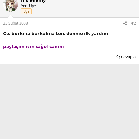
ms_enemy
Yeni Üye
Üye
23 Şubat 2008
#2
Ce: burkma burkulma ters dönme ilk yardım
paylaşım için sağol canım
Cevapla