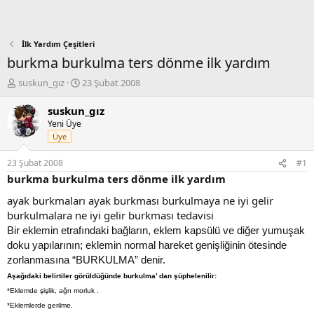
İlk Yardım Çeşitleri
burkma burkulma ters dönme ilk yardım
K
B
suskun_gız
23 Şubat 2008
o
a
n
ş
suskun_gız
b
l
Yeni Üye
u
a
Üye
y
n
u
g
23 Şubat 2008
#1
b
ı
burkma burkulma ters dönme ilk yardım
a
ç
ş
t
ayak burkmaları ayak burkması burkulmaya ne iyi gelir
l
a
burkulmalara ne iyi gelir burkması tedavisi
a
r
Bir eklemin etrafındaki bağların, eklem kapsülü ve diğer yumuşak
t
i
doku yapılarının; eklemin normal hareket genişliğinin ötesinde
a
h
n
i
zorlanmasına “BURKULMA” denir.
Aşağıdaki belirtiler görüldüğünde burkulma’ dan şüphelenilir:
*Eklemde şişlik, ağrı morluk .
*Eklemlerde gerilme.