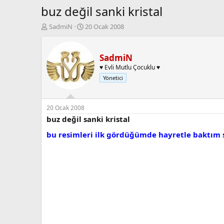
buz değil sanki kristal
K
B
SadmiN
20 Ocak 2008
o
a
n
ş
b
l
SadmiN
u
a
♥ Evli Mutlu Çocuklu ♥
y
n
Yönetici
u
g
b
ı
a
ç
ş
t
20 Ocak 2008
l
a
buz değil sanki kristal
a
r
bu resimleri ilk gördüğümde hayretle baktım 
t
i
a
h
n
i