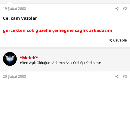
19 Şubat 2008
#2
Ce: cam vazolar
gercekten cok guzeller,emegine saglik arkadasim
Cevapla
*MeleK*
♥Ben Aşık Olduğum Adamın Aşık Olduğu Kadınım♥
20 Şubat 2008
#3