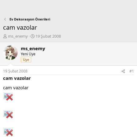
Ev Dekorasyon Önerileri
cam vazolar
K
B
ms_enemy
19 Şubat 2008
o
a
n
ş
ms_enemy
b
l
Yeni Üye
u
a
Üye
y
n
u
g
19 Şubat 2008
#1
b
ı
cam vazolar
a
ç
ş
t
cam vazolar
l
a
a
r
t
i
a
h
n
i