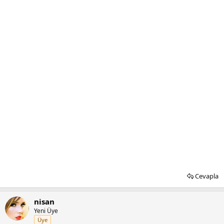
Cevapla
nisan
Yeni Üye
Üye