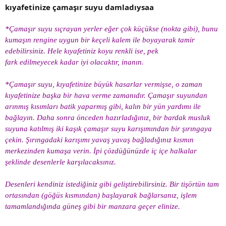
kıyafetinize çamaşır suyu damladıysaa
*Çamaşır suyu sıçrayan yerler eğer çok küçükse (nokta gibi), bunu
kumaşın rengine uygun bir keçeli kalem ile boyayarak tamir
edebilirsiniz. Hele kıyafetiniz koyu renkli ise, pek
fark edilmeyecek kadar iyi olacaktır, inanın.
*Çamaşır suyu, kıyafetinize büyük hasarlar vermişse, o zaman
kıyafetinize başka bir hava verme zamanıdır. Çamaşır suyundan
arınmış kısımları batik yaparmış gibi, kalın bir yün yardımı ile
bağlayın. Daha sonra önceden hazırladığınız, bir bardak musluk
suyuna katılmış iki kaşık çamaşır suyu karışımından bir şırıngaya
çekin. Şırıngadaki karışımı yavaş yavaş bağladığınız kısmın
merkezinden kumaşa verin. İpi çözdüğünüzde iç içe halkalar
şeklinde desenlerle karşılacaksınız.
Desenleri kendiniz istediğiniz gibi geliştirebilirsiniz. Bir tişörtün tam
ortasından (göğüs kısmından) başlayarak bağlarsanız, işlem
tamamlandığında güneş gibi bir manzara geçer elinize.