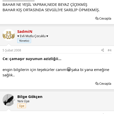
BAHAR NE YEŞİL YAPRAK,NEDE BEYAZ ÇİÇEKMİŞ
BAHAR KIŞ ORTASINDA SEVGİLİYE SARILIP ÖPMEKMİŞ.
Cevapla
SadmiN
♥ Evli Mutlu Çocuklu ♥
Yönetici
5 Şubat 2008
#4
Ce: çamaşır suyunun azizliğii...
😀
engin bilgilerin için teşekürler canım
şaka bi yana emeğine
sağlık..
Cevapla
Bilge Gökçen
Yeni Üye
Üye