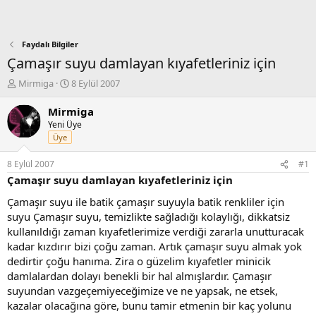
Faydalı Bilgiler
Çamaşır suyu damlayan kıyafetleriniz için
K
B
Mirmiga
8 Eylül 2007
o
a
n
ş
Mirmiga
b
l
Yeni Üye
u
a
Üye
y
n
u
g
8 Eylül 2007
#1
b
ı
Çamaşır suyu damlayan kıyafetleriniz için
a
ç
ş
t
Çamaşır suyu ile batik çamaşır suyuyla batik renkliler için
l
a
suyu Çamaşır suyu, temizlikte sağladığı kolaylığı, dikkatsiz
a
r
kullanıldığı zaman kıyafetlerimize verdiği zararla unutturacak
t
i
kadar kızdırır bizi çoğu zaman. Artık çamaşır suyu almak yok
a
h
dedirtir çoğu hanıma. Zira o güzelim kıyafetler minicik
n
i
damlalardan dolayı benekli bir hal almışlardır. Çamaşır
suyundan vazgeçemiyeceğimize ve ne yapsak, ne etsek,
kazalar olacağına göre, bunu tamir etmenin bir kaç yolunu