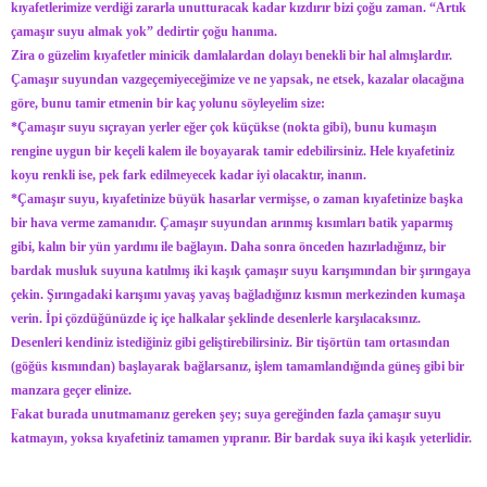
kıyafetlerimize verdiği zararla unutturacak kadar kızdırır bizi çoğu zaman. “Artık
çamaşır suyu almak yok” dedirtir çoğu hanıma.
Zira o güzelim kıyafetler minicik damlalardan dolayı benekli bir hal almışlardır.
Çamaşır suyundan vazgeçemiyeceğimize ve ne yapsak, ne etsek, kazalar olacağına
göre, bunu tamir etmenin bir kaç yolunu söyleyelim size:
*Çamaşır suyu sıçrayan yerler eğer çok küçükse (nokta gibi), bunu kumaşın
rengine uygun bir keçeli kalem ile boyayarak tamir edebilirsiniz. Hele kıyafetiniz
koyu renkli ise, pek fark edilmeyecek kadar iyi olacaktır, inanın.
*Çamaşır suyu, kıyafetinize büyük hasarlar vermişse, o zaman kıyafetinize başka
bir hava verme zamanıdır. Çamaşır suyundan arınmış kısımları batik yaparmış
gibi, kalın bir yün yardımı ile bağlayın. Daha sonra önceden hazırladığınız, bir
bardak musluk suyuna katılmış iki kaşık çamaşır suyu karışımından bir şırıngaya
çekin. Şırıngadaki karışımı yavaş yavaş bağladığınız kısmın merkezinden kumaşa
verin. İpi çözdüğünüzde iç içe halkalar şeklinde desenlerle karşılacaksınız.
Desenleri kendiniz istediğiniz gibi geliştirebilirsiniz. Bir tişörtün tam ortasından
(göğüs kısmından) başlayarak bağlarsanız, işlem tamamlandığında güneş gibi bir
manzara geçer elinize.
Fakat burada unutmamanız gereken şey; suya gereğinden fazla çamaşır suyu
katmayın, yoksa kıyafetiniz tamamen yıpranır. Bir bardak suya iki kaşık yeterlidir.
__________________