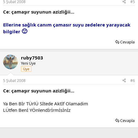
5 Şubat 2008
#5
Ce: çamaşır suyunun azizliğii...
Ellerine sağlık canım çamasır suyu zedelere yarayacak
🙂
bilgiler
Cevapla
ruby7503
Yeni Üye
Üye
5 Şubat 2008
#6
Ce: çamaşır suyunun azizliğii...
Ya Ben Bİr TÜrlÜ Sİtede Aktİf Olamadim
LÜtfen Benİ YÖnlendİrİrmİsİnİz
Cevapla