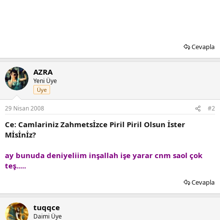
Cevapla
AZRA
Yeni Üye
Üye
29 Nisan 2008
#2
Ce: Camlariniz Zahmetsİzce Piril Piril Olsun İster
Mİsİnİz?
ay bunuda deniyeliim inşallah işe yarar cnm saol çok
teş.....
Cevapla
tuqqce
Daimi Üye