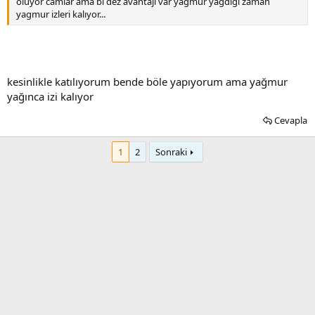
oluyor camlar ama bı dez avantaji var yagmur yagdigi zaman
yagmur izleri kalıyor...
kesinlikle katılıyorum bende böle yapıyorum ama yağmur
yağınca izi kalıyor
Cevapla
1
2
Sonraki