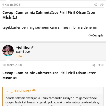
9 Kasım 2008
#9
Cevap: Camlariniz Zahmetsİzce Piril Piril Olsun İster
Mİsİnİz?
teşekkürler ben hiiç sevmem cam silmesini bi ara denerim
Cevapla
*jellibon*
Daimi Üye
Üye
10 Kasım 2008
#10
Cevap: Camlariniz Zahmetsİzce Piril Piril Olsun İster
Mİsİnİz?
GuL_CiCeGi' Alıntı:
bende sahsen detarjanla uzun zamandır sürüyorum gercektende
dogru fazla katılmasına gerek yok az miktirada katılgı takdıre bıle iyi