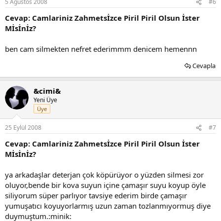
5 Ağustos 2008
#6
Cevap: Camlariniz Zahmetsİzce Piril Piril Olsun İster
Mİsİnİz?
ben cam silmekten nefret ederimmm denicem hemennn
Cevapla
&cimi&
Yeni Üye
Üye
25 Eylül 2008
#7
Cevap: Camlariniz Zahmetsİzce Piril Piril Olsun İster
Mİsİnİz?
ya arkadaşlar deterjan çok köpürüyor o yüzden silmesi zor
oluyor,bende bir kova suyun içine çamaşır suyu koyup öyle
siliyorum süper parlıyor tavsiye ederim birde çamaşır
yumuşatıcı koyuyorlarmış uzun zaman tozlanmıyormuş diye
duymuştum.:minik: