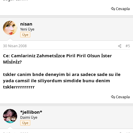
Cevapla
nisan
Yeni Üye
Üye
30 Nisan 2008
#5
Ce: Camlariniz Zahmetsİzce Piril Piril Olsun İster
Mİsİnİz?
tskler canim bnde deneyim bi ara sadece sade su ile
yada camsil ile siliyordum simdide bunu denim
tsklerrrrrrrrrr
Cevapla
*jellibon*
Daimi Üye
Üye