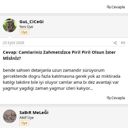
Cevapla
GuL_CiCeGi
Yeni Üye
Üye
25 Eylül 2008
#8
Cevap: Camlariniz Zahmetsİzce Piril Piril Olsun İster
Mİsİnİz?
bende sahsen detarjanla uzun zamandır sürüyorum
gercektende dogru fazla katılmasına gerek yok az miktirada
katılgı takdıre bıle iyi oluyor camlar ama bı dez avantaji var
yagmur yagdigi zaman yagmur izleri kalıyor...
Cevapla
SaBıR MeLeĞi
Aktif Üye
Üye