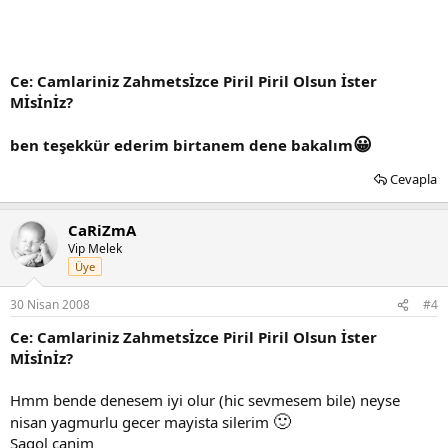
Ce: Camlariniz Zahmetsİzce Piril Piril Olsun İster
Mİsİnİz?
😀
ben teşekkür ederim birtanem dene bakalım
Cevapla
CaRiZmA
Vip Melek
Üye
30 Nisan 2008
#4
Ce: Camlariniz Zahmetsİzce Piril Piril Olsun İster
Mİsİnİz?
Hmm bende denesem iyi olur (hic sevmesem bile) neyse
🙂
nisan yagmurlu gecer mayista silerim
Sagol canim