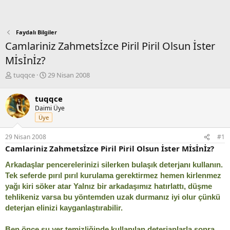
Faydalı Bilgiler
Camlariniz Zahmetsİzce Piril Piril Olsun İster
Mİsİnİz?
K
B
tuqqce
29 Nisan 2008
o
a
n
ş
tuqqce
b
l
Daimi Üye
u
a
Üye
y
n
u
g
29 Nisan 2008
#1
b
ı
Camlariniz Zahmetsİzce Piril Piril Olsun İster Mİsİnİz?
a
ç
ş
t
Arkadaşlar pencerelerinizi silerken bulaşık deterjanı kullanın.
l
a
Tek seferde pırıl pırıl kurulama gerektirmez hemen kirlenmez
a
r
t
i
yağı kiri söker atar Yalnız bir arkadaşımız hatırlattı, düşme
a
h
tehlikeniz varsa bu yöntemden uzak durmanız iyi olur çünkü
n
i
deterjan elinizi kayganlaştırabilir.
Ben önce şu yer temizliğinde kullanılan deterjanlarla sonra