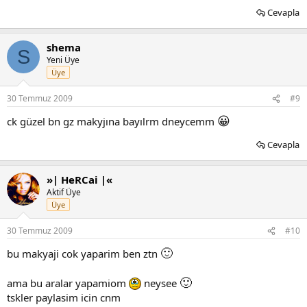
Cevapla
shema
S
Yeni Üye
Üye
30 Temmuz 2009
#9
😀
ck güzel bn gz makyjına bayılrm dneycemm
Cevapla
»| HeRCai |«
Aktif Üye
Üye
30 Temmuz 2009
#10
🙂
bu makyaji cok yaparim ben ztn
🙂
ama bu aralar yapamiom
neysee
tskler paylasim icin cnm