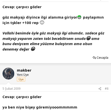
Cevap: çarpıcı gözler
göz makyajı diyince ilgi alanıma giriyor
paylaşımın
🙂
için tşkler +100 rep
Vallahi benimde öyle göz makyajı ilgi alnımdır.. sadece göz
😀
makyajı yaparım zaten tabi becebilirsem onuda
ama
bunu deniycem elime yüüzme bulaştırım ama olsun
😀
denemey değer
Cevapla
makber
Yeni Üye
Üye
5 Şubat 2009
#8
Cevap: çarpıcı gözler
ya ben niye bişey göremiyooommmmm