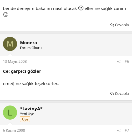
🙂
bende deneyim bakalım nasıl olucak
ellerine sağlık canım
🙂
Cevapla
M
Monera
Forum Okuru
13 Mayıs 2008
#6
Ce: çarpıcı gözler
emeğine sağlık teşekkürler..
Cevapla
*LavinyA*
L
Yeni Üye
Üye
6 Kasım 2008
#7