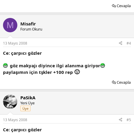
Cevapla
M
Misafir
Forum Okuru
13 Mayıs 2008
#4
Ce: çarpıcı gözler
göz makyajı diyince ilgi alanıma giriyor
🙂
paylaşımın için tşkler +100 rep
Cevapla
PaSikA
Yeni Üye
Üye
13 Mayıs 2008
#5
Ce: çarpıcı gözler