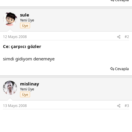
sule
Yeni Üye
Üye
12 Mayıs 2008
#2
Ce: çarpıcı gözler
simdi gidiyom denemeye
Cevapla
mislinay
Yeni Üye
Üye
13 Mayıs 2008
#3