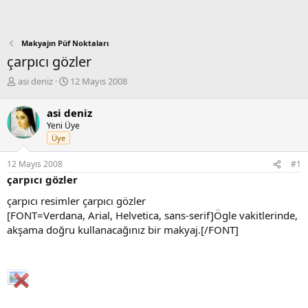
Makyajın Püf Noktaları
çarpıcı gözler
K
B
asi deniz
12 Mayıs 2008
o
a
n
ş
asi deniz
b
l
Yeni Üye
u
a
Üye
y
n
u
g
12 Mayıs 2008
#1
b
ı
çarpıcı gözler
a
ç
ş
t
çarpıcı resimler çarpıcı gözler
l
a
[FONT=Verdana, Arial, Helvetica, sans-serif]Ögle vakitlerinde,
a
r
akşama doğru kullanacağınız bir makyaj.[/FONT]
t
i
a
h
n
i