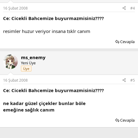
16 Şubat 2008
#4
Ce: Cicekli Bahcemize buyurmazmisiniz????
resimler huzur veriyor insana tsklr canım
Cevapla
ms_enemy
Yeni Üye
Üye
16 Şubat 2008
#5
Ce: Cicekli Bahcemize buyurmazmisiniz????
ne kadar güzel çiçekler bunlar böle
emeğine sağlık canım
Cevapla