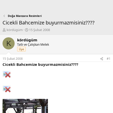
Doğa Manzara Resimleri
Cicekli Bahcemize buyurmazmisiniz????
K
B
kördügüm
15 Şubat 2008
o
a
n
ş
kördügüm
K
b
l
Tatlı ve Çalışkan Melek
u
a
Üye
y
n
u
g
15 Şubat 2008
#1
b
ı
Cicekli Bahcemize buyurmazmisiniz????
a
ç
ş
t
l
a
a
r
t
i
a
h
n
i