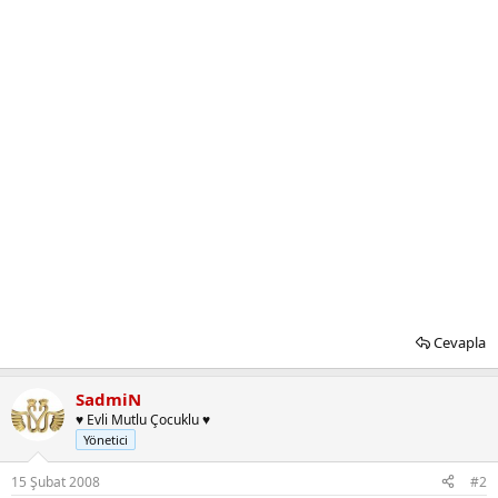
Cevapla
SadmiN
♥ Evli Mutlu Çocuklu ♥
Yönetici
15 Şubat 2008
#2