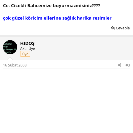
Ce: Cicekli Bahcemize buyurmazmisiniz????
çok güzel köricim ellerine sağlık harika resimler
Cevapla
HİDOŞ
Aktif Üye
Üye
16 Şubat 2008
#3