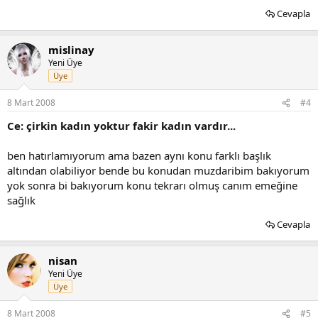
Cevapla
mislinay
Yeni Üye
Üye
8 Mart 2008
#4
Ce: çirkin kadın yoktur fakir kadın vardır...
ben hatırlamıyorum ama bazen aynı konu farklı başlık
altından olabiliyor bende bu konudan muzdaribim bakıyorum
yok sonra bi bakıyorum konu tekrarı olmuş canım emeğine
sağlık
Cevapla
nisan
Yeni Üye
Üye
8 Mart 2008
#5