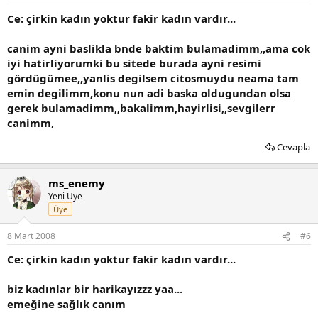
Ce: çirkin kadın yoktur fakir kadın vardır...
canim ayni baslikla bnde baktim bulamadimm,,ama cok
iyi hatirliyorumki bu sitede burada ayni resimi
gördügümee,,yanlis degilsem citosmuydu neama tam
emin degilimm,konu nun adi baska oldugundan olsa
gerek bulamadimm,,bakalimm,hayirlisi,,sevgilerr
canimm,
Cevapla
ms_enemy
Yeni Üye
Üye
8 Mart 2008
#6
Ce: çirkin kadın yoktur fakir kadın vardır...
biz kadınlar bir harikayızzz yaa...
emeğine sağlık canım