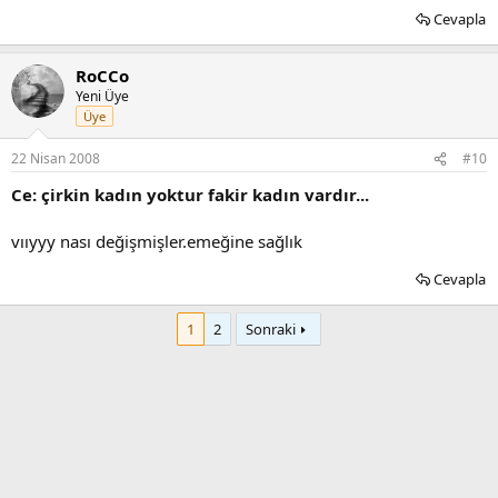
Cevapla
RoCCo
Yeni Üye
Üye
22 Nisan 2008
#10
Ce: çirkin kadın yoktur fakir kadın vardır...
vııyyy nası değişmişler.emeğine sağlık
Cevapla
1
2
Sonraki