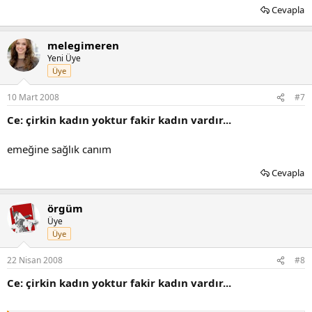
Cevapla
melegimeren
Yeni Üye
Üye
10 Mart 2008
#7
Ce: çirkin kadın yoktur fakir kadın vardır...
emeğine sağlık canım
Cevapla
örgüm
Üye
Üye
22 Nisan 2008
#8
Ce: çirkin kadın yoktur fakir kadın vardır...