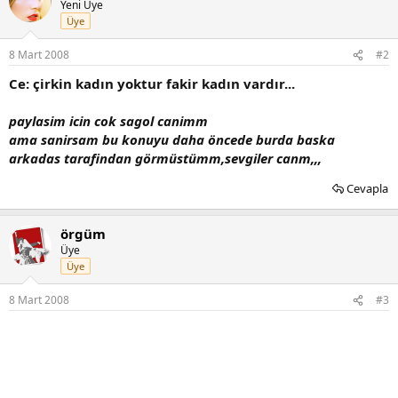
Yeni Üye
Üye
8 Mart 2008
#2
Ce: çirkin kadın yoktur fakir kadın vardır...
paylasim icin cok sagol canimm
ama sanirsam bu konuyu daha öncede burda baska
arkadas tarafindan görmüstümm,sevgiler canm,,,
Cevapla
örgüm
Üye
Üye
8 Mart 2008
#3