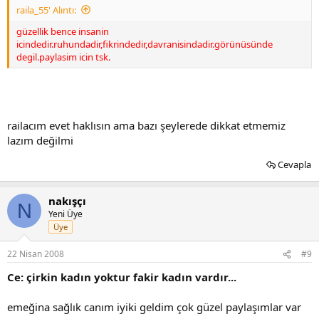
raila_55' Alıntı:
güzellik bence insanin
icindedir.ruhundadir,fikrindedir,davranisindadir.görünüsünde
degil.paylasim icin tsk.
railacım evet haklısın ama bazı şeylerede dikkat etmemiz
lazım değilmi
Cevapla
nakışçı
N
Yeni Üye
Üye
22 Nisan 2008
#9
Ce: çirkin kadın yoktur fakir kadın vardır...
emeğina sağlık canım iyiki geldim çok güzel paylaşımlar var