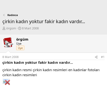
Kadınca
çirkin kadın yoktur fakir kadın vardır...
K
B
örgüm
8 Mart 2008
o
a
n
ş
örgüm
b
l
Üye
u
a
Üye
y
n
u
g
8 Mart 2008
#1
b
ı
çirkin kadın yoktur fakir kadın vardır...
a
ç
ş
t
çirkin kadın resmi çirkin kadın resimleri en kadınlar fotoları
l
a
cirkin kadin resimleri
a
r
t
i
a
h
n
i