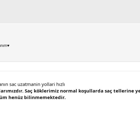
ınım♥
nın sac uzatmanin yollari hızlı
arımızdır. Saç köklerimiz normal koşullarda saç tellerine yen
züm henüz bilinmemektedir.