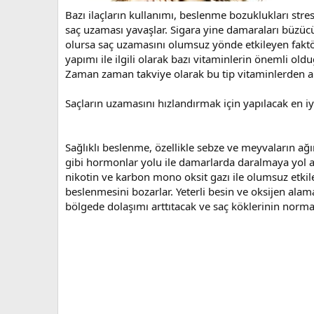
Bazı ilaçların kullanımı, beslenme bozuklukları str
saç uzaması yavaşlar. Sigara yine damaraları büzücü 
olursa saç uzamasını olumsuz yönde etkileyen faktörle
yapımı ile ilgili olarak bazı vitaminlerin önemli o
Zaman zaman takviye olarak bu tip vitaminlerden alm
Saçların uzamasını hızlandırmak için yapılacak en iyi
Sağlıklı beslenme, özellikle sebze ve meyvaların ağır
gibi hormonlar yolu ile damarlarda daralmaya yol a
nikotin ve karbon mono oksit gazı ile olumsuz etkil
beslenmesini bozarlar. Yeterli besin ve oksijen ala
bölgede dolaşımı arttıtacak ve saç köklerinin norma