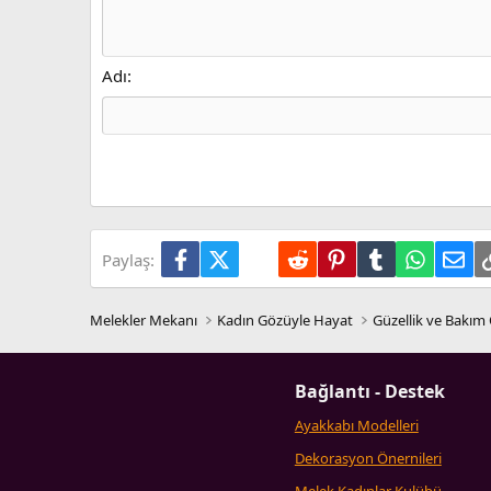
Girinti
Book Antiqua
Heading 2
15
Justify text
Outdent
Courier New
Heading 3
18
Georgia
Adı
22
Tahoma
26
Times New Roman
Trebuchet MS
Verdana
Facebook
X (Twitter)
LinkedIn
Reddit
Pinterest
Tumblr
WhatsA
E-p
Paylaş:
Melekler Mekanı
Kadın Gözüyle Hayat
Güzellik ve Bakım 
Bağlantı - Destek
Ayakkabı Modelleri
Dekorasyon Önernileri