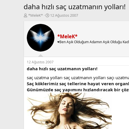
daha hızlı saç uzatmanın yolları!
K
B
*MeleK*
12 Ağustos 2007
o
a
n
ş
b
l
u
a
*MeleK*
y
n
♥Ben Aşık Olduğum Adamın Aşık Olduğu Kad
u
g
b
ı
a
ç
ş
t
12 Ağustos 2007
l
a
daha hızlı saç uzatmanın yolları!
a
r
saç uzatma yolları saç uzatmanın yolları saçı uzatma
t
i
a
h
Saç köklerimiz saç tellerine hayat veren organl
n
i
Günümüzde saç yapımını hızlandıracak bir çö