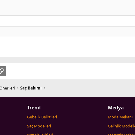
pp
osta
Link
Önerileri
Saç Bakımı
Trend
Medya
Gebelik Belirtileri
Moda Mekanı
Saç Modelleri
Gelinlik Modell