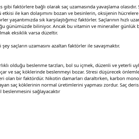
ess gibi faktörlere bağlı olarak saç uzamasında yavaşlama olasıdı
etkisi ile kan dolaşımını bozan ve besinlerin, oksijenin hücrelere
r yaşantımızda sık karşılaştığımız faktörler. Saçlarının hızlı uzama
lduğu günümüzde biliniyor. Ancak bu vitamin ve mineraller günlük b
ak eksiklik varsa düzeltir.
 şey saçların uzamasını azaltan faktörler ile savaşmaktır.
lıklı olduğu beslenme tarzları, bol su içmek, düzenli ve yeterli uyk
çar ve saç köklerinde beslenmeyi bozar. Stresi düşürecek önlemler
eri olan bir faktördür. Nikotin damarları daraltırken, karbon mon
mayan saç köklerinin normal üretimlerini yapması zordur. Saç deris
l beslenmesini sağlayacaktır