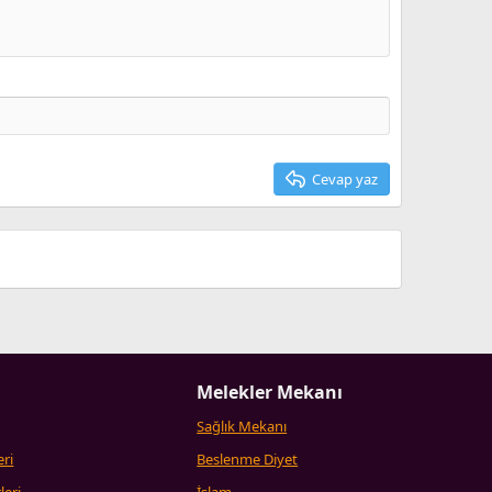
Cevap yaz
Melekler Mekanı
Sağlık Mekanı
eri
Beslenme Diyet