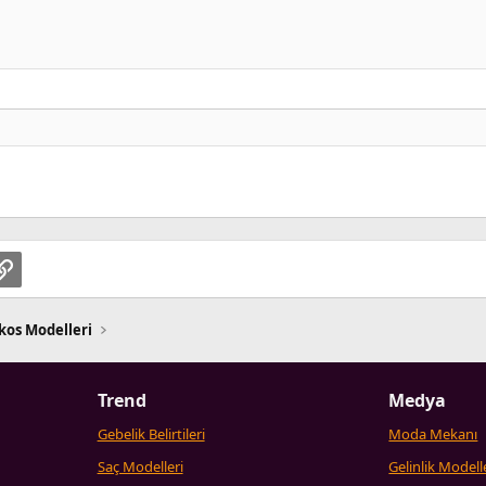
pp
osta
Link
kos Modelleri
Trend
Medya
Gebelik Belirtileri
Moda Mekanı
Saç Modelleri
Gelinlik Modell