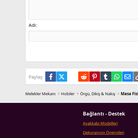
12
Sağa hizala
Girinti
Book Antiqua
Heading 2
15
Justify text
Outdent
Courier New
Heading 3
18
Georgia
Adı
22
Tahoma
26
Times New Roman
Trebuchet MS
Verdana
Facebook
X (Twitter)
LinkedIn
Reddit
Pinterest
Tumblr
WhatsA
E-p
Paylaş:
Melekler Mekanı
Hobiler
Örgü, Dikiş & Nakış
Masa Fis
Bağlantı - Destek
Ayakkabı Modelleri
Dekorasyon Önernileri