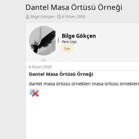
Dantel Masa Örtüsü Örneği
K
B
Bilge Gökçen
6 Nisan 2008
o
a
n
ş
b
l
Bilge Gökçen
u
a
Yeni Üye
y
n
Üye
u
g
b
ı
a
ç
ş
t
6 Nisan 2008
l
a
Dantel Masa Örtüsü Örneği
a
r
dantel masa örtüsü örnekleri masa örtüsü örnekleri 
t
i
a
h
n
i