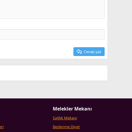
Cevap yaz
Melekler Mekanı
Sağlık Mekanı
eri
Beslenme Diyet