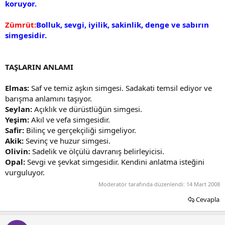
koruyor.
Zümrüt:
Bolluk, sevgi, iyilik, sakinlik, denge ve sabırın
simgesidir.
TAŞLARIN ANLAMI
Elmas:
Saf ve temiz aşkın simgesi. Sadakati temsil ediyor ve
barışma anlamını taşıyor.
Seylan:
Açıklık ve dürüstlüğün simgesi.
Yeşim:
Akıl ve vefa simgesidir.
Safir:
Bilinç ve gerçekçiliği simgeliyor.
Akik:
Sevinç ve huzur simgesi.
Olivin:
Sadelik ve ölçülü davranış belirleyicisi.
Opal:
Sevgi ve şevkat simgesidir. Kendini anlatma isteğini
vurguluyor.
Moderatör tarafında düzenlendi:
14 Mart 2008
Cevapla