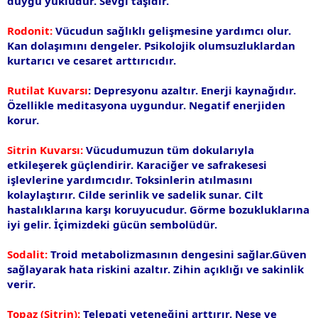
duygu yüklüdür. Sevgi taşıdır.
Rodonit:
Vücudun sağlıklı gelişmesine yardımcı olur.
Kan dolaşımını dengeler. Psikolojik olumsuzluklardan
kurtarıcı ve cesaret arttırıcıdır.
Rutilat Kuvarsı
: Depresyonu azaltır. Enerji kaynağıdır.
Özellikle meditasyona uygundur. Negatif enerjiden
korur.
Sitrin Kuvarsı:
Vücudumuzun tüm dokularıyla
etkileşerek güçlendirir. Karaciğer ve safrakesesi
işlevlerine yardımcıdır. Toksinlerin atılmasını
kolaylaştırır. Cilde serinlik ve sadelik sunar. Cilt
hastalıklarına karşı koruyucudur. Görme bozukluklarına
iyi gelir. İçimizdeki gücün sembolüdür.
Sodalit:
Troid metabolizmasının dengesini sağlar.Güven
sağlayarak hata riskini azaltır. Zihin açıklığı ve sakinlik
verir.
Topaz (Sitrin):
Telepati yeteneğini arttırır. Neşe ve