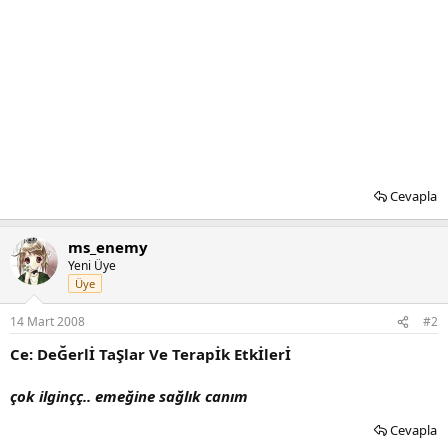
Cevapla
ms_enemy
Yeni Üye
Üye
14 Mart 2008
#2
Ce: DeĞerlİ TaŞlar Ve Terapİk Etkİlerİ
çok ilginçç.. emeğine sağlık canım
Cevapla