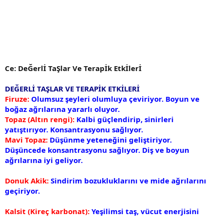
Ce: DeĞerlİ TaŞlar Ve Terapİk Etkİlerİ
DEĞERLİ TAŞLAR VE TERAPİK ETKİLERİ
Firuze:
Olumsuz şeyleri olumluya çeviriyor. Boyun ve
boğaz ağrılarına yararlı oluyor.
Topaz (Altın rengi):
Kalbi güçlendirip, sinirleri
yatıştırıyor. Konsantrasyonu sağlıyor.
Mavi Topaz:
Düşünme yeteneğini geliştiriyor.
Düşüncede konsantrasyonu sağlıyor. Diş ve boyun
ağrılarına iyi geliyor.
Donuk Akik:
Sindirim bozukluklarını ve mide ağrılarını
geçiriyor.
Kalsit (Kireç karbonat):
Yeşilimsi taş, vücut enerjisini