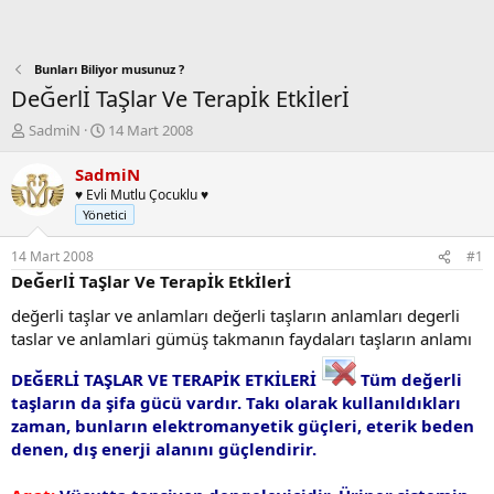
Bunları Biliyor musunuz ?
DeĞerlİ TaŞlar Ve Terapİk Etkİlerİ
K
B
SadmiN
14 Mart 2008
o
a
n
ş
SadmiN
b
l
♥ Evli Mutlu Çocuklu ♥
u
a
Yönetici
y
n
u
g
14 Mart 2008
#1
b
ı
DeĞerlİ TaŞlar Ve Terapİk Etkİlerİ
a
ç
ş
t
değerli taşlar ve anlamları değerli taşların anlamları degerli
l
a
taslar ve anlamlari gümüş takmanın faydaları taşların anlamı
a
r
t
i
DEĞERLİ TAŞLAR VE TERAPİK ETKİLERİ
Tüm değerli
a
h
taşların da şifa gücü vardır. Takı olarak kullanıldıkları
n
i
zaman, bunların elektromanyetik güçleri, eterik beden
denen, dış enerji alanını güçlendirir.