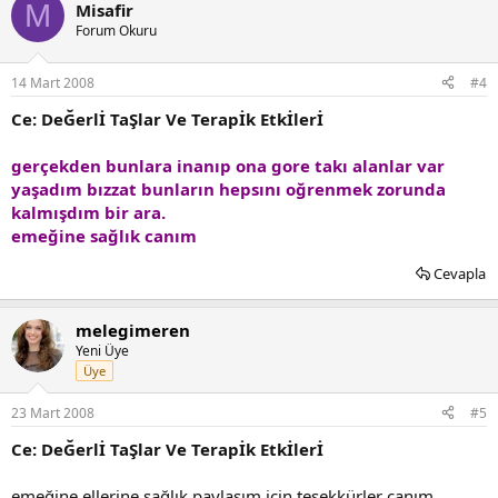
M
Misafir
Forum Okuru
14 Mart 2008
#4
Ce: DeĞerlİ TaŞlar Ve Terapİk Etkİlerİ
gerçekden bunlara inanıp ona gore takı alanlar var
yaşadım bızzat bunların hepsını oğrenmek zorunda
kalmışdım bir ara.
emeğine sağlık canım
Cevapla
melegimeren
Yeni Üye
Üye
23 Mart 2008
#5
Ce: DeĞerlİ TaŞlar Ve Terapİk Etkİlerİ
emeğine ellerine sağlık paylaşım için teşekkürler canım