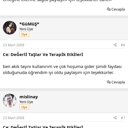
Cevapla
*GüMüŞ*
Yeni Üye
Üye
23 Mart 2008
#6
Ce: DeĞerlİ TaŞlar Ve Terapİk Etkİlerİ
ben akik taşını kullanırım ve çok hoşuma gider şimdi faydası
olduğunuda öğrendim iyi oldu paylaşım için teşekkürler.
Cevapla
mislinay
Yeni Üye
Üye
23 Mart 2008
#7
Ce: DeĞerlİ TaŞlar Ve Terapİk Etkİlerİ