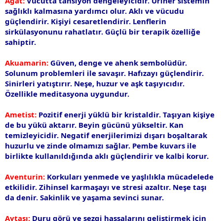
Agat:
Vücutta tansiyon dengeleyicidir. Üriner sistemin
sağlıklı kalmasına yardımcı olur. Aklı ve vücudu
güçlendirir. Kişiyi cesaretlendirir. Lenflerin
sirkülasyonunu rahatlatır. Güçlü bir terapik özelliğe
sahiptir.
Akuamarin:
Güven, denge ve ahenk sembolüdür.
Solunum problemleri ile savaşır. Hafızayı güçlendirir.
Sinirleri yatıştırır. Neşe, huzur ve aşk taşıyıcıdır.
Özellikle meditasyona uygundur.
Ametist:
Pozitif enerji yüklü bir kristaldir. Taşıyan kişiye
de bu yükü aktarır. Beyin gücünü yükseltir. Kan
temizleyicidir. Negatif enerjilerimizi dışarı boşaltarak
huzurlu ve zinde olmamızı sağlar. Pembe kuvars ile
birlikte kullanıldığında aklı güçlendirir ve kalbi korur.
Aventurin:
Korkuları yenmede ve yaşlılıkla mücadelede
etkilidir. Zihinsel karmaşayı ve stresi azaltır. Neşe taşı
da denir. Sakinlik ve yaşama sevinci sunar.
Aytaşı:
Duru görü ve sezgi hassalarını geliştirmek için