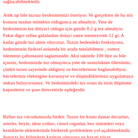
sağlayabilmektedir.
Artık tıp bile tuzsuz beslenmemizi öneriyor. Ve gerçekten de bu söz
konusu tuzdan mümkün oldugunca az almaliyiz. Yine de
bedenimizin tuz ihtiyaci oldugu için günde 0,2 g tuz almaliyiz.
Fakat diger rafine gidalardan dolayi zaten istemeyerek 12 gr. A
kadar günde tuz almis oluyoruz. Tuzun bedendeki fonksiyonu,
bedenimizin fiziksel anlamda bir arada tutulabilmesi , osmoz
isleminin çalismasini saglamasidir. Aksi taktirde 100 litre su bile
içseniz, bedeninizde tuz olmayinca yine de susuzluktan ölürsünüz,
çünkü tuzun sayesinde aldiginiz su hücrelerinize baglanabiliyor,
hücreleriniz elektrigine kavusuyor ve düşündüklerinizi uygulamaya
imkan buluyorsunuz. Ve bedeninizdeki tuz oranı da sizin düşünme
kapasiteniz ve şuur derecenizle eşdeğerdir.
Rafine tuz vücudumuzda birikir. Tuzun bir kısmı damar duvarları,
arterler, beyin, idrar yolları, cinsel organlar, bez sistemleri veya
kemiklerin eklemlerinde birikerek problemlere yol açabilmektedir.
Sonuçta bu bölgelerin kırılgan olmasına ve hayati vücut