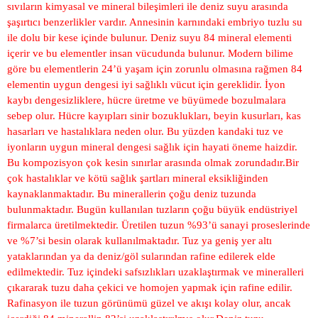
sıvıların kimyasal ve mineral bileşimleri ile deniz suyu arasında
şaşırtıcı benzerlikler vardır. Annesinin karnındaki embriyo tuzlu su
ile dolu bir kese içinde bulunur. Deniz suyu 84 mineral elementi
içerir ve bu elementler insan vücudunda bulunur. Modern bilime
göre bu elementlerin 24’ü yaşam için zorunlu olmasına rağmen 84
elementin uygun dengesi iyi sağlıklı vücut için gereklidir. İyon
kaybı dengesizliklere, hücre üretme ve büyümede bozulmalara
sebep olur. Hücre kayıpları sinir bozuklukları, beyin kusurları, kas
hasarları ve hastalıklara neden olur. Bu yüzden kandaki tuz ve
iyonların uygun mineral dengesi sağlık için hayati öneme haizdir.
Bu kompozisyon çok kesin sınırlar arasında olmak zorundadır.Bir
çok hastalıklar ve kötü sağlık şartları mineral eksikliğinden
kaynaklanmaktadır. Bu minerallerin çoğu deniz tuzunda
bulunmaktadır. Bugün kullanılan tuzların çoğu büyük endüstriyel
firmalarca üretilmektedir. Üretilen tuzun %93’ü sanayi proseslerinde
ve %7’si besin olarak kullanılmaktadır. Tuz ya geniş yer altı
yataklarından ya da deniz/göl sularından rafine edilerek elde
edilmektedir. Tuz içindeki safsızlıkları uzaklaştırmak ve mineralleri
çıkararak tuzu daha çekici ve homojen yapmak için rafine edilir.
Rafinasyon ile tuzun görünümü güzel ve akışı kolay olur, ancak