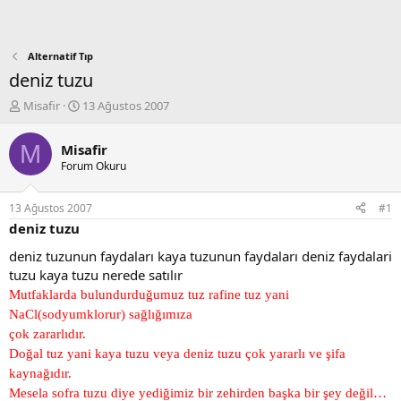
Alternatif Tıp
deniz tuzu
K
B
Misafir
13 Ağustos 2007
o
a
n
ş
M
Misafir
b
l
Forum Okuru
u
a
y
n
u
g
13 Ağustos 2007
#1
b
ı
deniz tuzu
a
ç
ş
t
deniz tuzunun faydaları kaya tuzunun faydaları deniz faydalari
l
a
tuzu kaya tuzu nerede satılır
a
r
Mutfaklarda bulundurduğumuz tuz rafine tuz yani
t
i
a
h
NaCl(sodyumklorur) sağlığımıza
n
i
çok zararlıdır.
Doğal tuz yani kaya tuzu veya deniz tuzu çok yararlı ve şifa
kaynağıdır.
Mesela sofra tuzu diye yediğimiz bir zehirden başka bir şey değil…