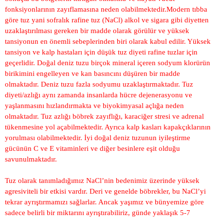
fonksiyonlarının zayıflamasına neden olabilmektedir.Modern tıbba
göre tuz yani sofralık rafine tuz (NaCl) alkol ve sigara gibi diyetten
uzaklaştırılması gereken bir madde olarak görülür ve yüksek
tansiyonun en önemli sebeplerinden biri olarak kabul edilir. Yüksek
tansiyon ve kalp hastaları için düşük tuz diyeti rafine tuzlar için
geçerlidir. Doğal deniz tuzu birçok mineral içeren sodyum klorürün
birikimini engelleyen ve kan basıncını düşüren bir madde
olmaktadır. Deniz tuzu fazla sodyumu uzaklaştırmaktadır. Tuz
diyeti/azlığı aynı zamanda insanlarda hücre dejenerasyonu ve
yaşlanmasını hızlandırmakta ve biyokimyasal açlığa neden
olmaktadır. Tuz azlığı böbrek zayıflığı, karaciğer stresi ve adrenal
tükenmesine yol açabilmektedir. Ayrıca kalp kasları kapakçıklarının
yorulması olabilmektedir. İyi doğal deniz tuzunun iyileştirme
gücünün C ve E vitaminleri ve diğer besinlere eşit olduğu
savunulmaktadır.
Tuz olarak tanımladığımız NaCl’nin bedenimiz üzerinde yüksek
agresiviteli bir etkisi vardır. Deri ve genelde böbrekler, bu NaCl’yi
tekrar ayrıştırmamızı sağlarlar. Ancak yaşımız ve bünyemize göre
sadece belirli bir miktarını ayrıştırabiliriz, günde yaklaşık 5-7