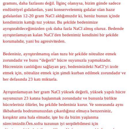
gramını, daha fazlasını değil. İlginç olanıysa, bizim günde sadece
endüstriyel gıdalardan, yani konservelenmiş gıdalar olan hazır
gıdalardan 12-20 gram NaCl aldığımızdır ki, henüz bunun içinde
kendimizin kattığı tuz yoktur. Bu şekilde bedenimize
ayrıştırabileceğimizden çok daha fazla NaCl almış oluruz. Bedende
ayrıştırılamayan kalan NaCl’den bedenimiz kendisini bir şekilde
korumalıdır, yani bu agresiviteden.
Bedeniniz, ayrıştırılmamış olan tuzu bir şekilde nötralize etmek
zorundadır ve bunu “değerli” hücre suyunuzla yapmaktadır.
Hücrenizin canlılığını sağlayan şey, bedeninizdeki NaCl’yi izole
etmek için, nötralize etmek için şimdi kurban edilmek zorundadır ve
her defasında 23 katı miktarla.
Ayrıştırılamayan her gram NaCl yüksek değerli, yüksek yapılı hücre
suyunuzun 23 katına başlanmak zorundadır ve bununla birlikte
hücreleriniz ölürler, bu şekilde bedeniniz kurur. Ve sonrasında aynı
ilkbaharda bodrumunuzdan çıkardığınız elmaya benzersiniz,
kırışıktır ama hala elmadır, işte bu da bizim yaşlanma
sürecimizdir.Örn.sofra tuzunun iyi serpilebilmesi için