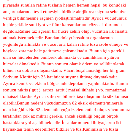
piyasada sunulan rafine tuzların hemen hemen hepsi, bu konudaki
araştırmalarında teyit etmesiyle birlikte alerjik reaksiyona sebebiyet
verdiği bilinmesine rağmen iyotlaştırılmaktadır. Ayrıca vücudumuz
hiçbir şekilde suni iyot ve flüor karışımlarının çözecek durumda
değildir.Rafine tuz agresif bir hücre zehiri olup, vücuttan ilk fırsatta
atılmak istenmektedir. Bundan dolayı boşaltım organlarının
yoğunluğu artmakta ve vücut arta kalan rafine tuzu izole etmeye ve
böylece zararsız hale getirmeye çalışmaktadır. Bunun için gerekli
olan su hücrelerden emilerek alınmakta ve canlılıklarını yitiren
hücreler ölmektedir. Bunun sonucu olarak ödem ve sellülit olarak
bilinen su dokusu oluşmaktadır. Vücut boşaltamadığı her bir gram
Sodyum Klorür için 23 kat hücre suyuna ihtiyaç duymaktadır.
Ayrıca kemik ve eklem bölgesinde depolama yapılmaktadır. Bunun
sonucu nıkris ( gut ), artroz, artrit ( mafsal iltihabı ) vb. romatizmal
rahatsızlıklardır. Ayrıca safra ve böbrek taşı oluşumu da söz konusu
olabilir.Bunun nedeni vücudumuzun 82 eksik elemente/minerale
olan isteğidir. Bu 82 elementin çoğu iz elementleri olup, vücudumuz
tarafından çok az miktar gerekir, ancak eksikliği bugün birçok
hastalıklara yol açabilmektedir. İnsanlar mineral ihtiyaçlarını iki
kaynaktan temin edebilirler: bitkiler ve tuz.Kanımızın ve tuzlu