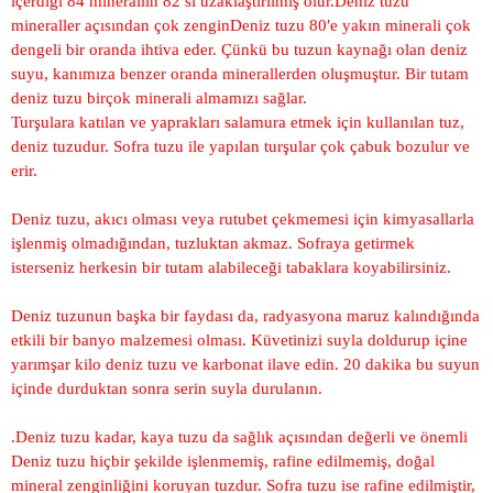
içerdiği 84 minerallin 82’si uzaklaştırılmış olur.Deniz tuzu
mineraller açısından çok zenginDeniz tuzu 80′e yakın minerali çok
dengeli bir oranda ihtiva eder. Çünkü bu tuzun kaynağı olan deniz
suyu, kanımıza benzer oranda minerallerden oluşmuştur. Bir tutam
deniz tuzu birçok minerali almamızı sağlar.
Turşulara katılan ve yaprakları salamura etmek için kullanılan tuz,
deniz tuzudur. Sofra tuzu ile yapılan turşular çok çabuk bozulur ve
erir.
Deniz tuzu, akıcı olması veya rutubet çekmemesi için kimyasallarla
işlenmiş olmadığından, tuzluktan akmaz. Sofraya getirmek
isterseniz herkesin bir tutam alabileceği tabaklara koyabilirsiniz.
Deniz tuzunun başka bir faydası da, radyasyona maruz kalındığında
etkili bir banyo malzemesi olması. Küvetinizi suyla doldurup içine
yarımşar kilo deniz tuzu ve karbonat ilave edin. 20 dakika bu suyun
içinde durduktan sonra serin suyla durulanın.
.Deniz tuzu kadar, kaya tuzu da sağlık açısından değerli ve önemli
Deniz tuzu hiçbir şekilde işlenmemiş, rafine edilmemiş, doğal
mineral zenginliğini koruyan tuzdur. Sofra tuzu ise rafine edilmiştir,