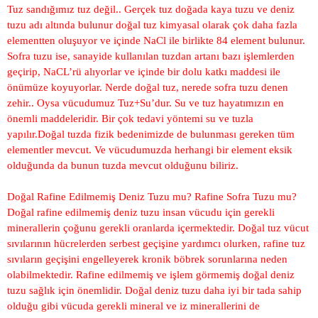
Tuz sandığımız tuz değil.. Gerçek tuz doğada kaya tuzu ve deniz
tuzu adı altında bulunur doğal tuz kimyasal olarak çok daha fazla
elementten oluşuyor ve içinde NaCl ile birlikte 84 element bulunur.
Sofra tuzu ise, sanayide kullanılan tuzdan artanı bazı işlemlerden
geçirip, NaCL’rü alıyorlar ve içinde bir dolu katkı maddesi ile
önümüze koyuyorlar. Nerde doğal tuz, nerede sofra tuzu denen
zehir.. Oysa vücudumuz Tuz+Su’dur. Su ve tuz hayatımızın en
önemli maddeleridir. Bir çok tedavi yöntemi su ve tuzla
yapılır.Doğal tuzda fizik bedenimizde de bulunması gereken tüm
elementler mevcut. Ve vücudumuzda herhangi bir element eksik
olduğunda da bunun tuzda mevcut olduğunu biliriz.
Doğal Rafine Edilmemiş Deniz Tuzu mu? Rafine Sofra Tuzu mu?
Doğal rafine edilmemiş deniz tuzu insan vücudu için gerekli
minerallerin çoğunu gerekli oranlarda içermektedir. Doğal tuz vücut
sıvılarının hücrelerden serbest geçişine yardımcı olurken, rafine tuz
sıvıların geçişini engelleyerek kronik böbrek sorunlarına neden
olabilmektedir. Rafine edilmemiş ve işlem görmemiş doğal deniz
tuzu sağlık için önemlidir. Doğal deniz tuzu daha iyi bir tada sahip
olduğu gibi vücuda gerekli mineral ve iz minerallerini de