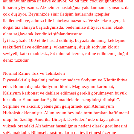
alüminyumhidroksit ilave ediliyor. Ve bu tuzu çocukluğunuzdan
itibaren yiyorsanız, Alzheimer hastalığına yakalanmama şansınız da
çok düşüyor. Beyninizde sinir iletişim hatlarında içtepiler
iletilemedikçe, adınızı bile hatırlayamazsınız. Ve siz tekrar gerçek
doğal tuz almaya başladığınızda, bedeninize ihtiyacı olanı, eksik
olanı sağlayarak kendinizi şifalandırırsınız.
İyi tuz yüzde 100 el ile hasad edilmiş, beyazlatılmamış, kekleşme
reaktifleri ilave edilmemiş, yıkanmamış, düşük sodyum klorür
seviyeli, katkı maddesiz, 84 mineral içeren, rafine edilmemiş doğal
deniz tuzudur.
Normal Rafine Tuz ve Tehlikeleri
Piyasadaki alışılagelmiş rafine tuz sadece Sodyum ve Klorür ihtiva
eder. Bunun dışında Sodyum flüorit, Magnezyum karbonat,
Kalsiyum karbonat ve deklare edilmesi gerekli görülmeyen büyük
bir miktar E-numaraları* gibi maddelerle “zenginleştirilmiştir”.
Serpilme ve akıcılık yeteneğini geliştirmek için Alüminyum
Hidroksit eklenmiştir. Alüminyum beyinde tortu bırakan hafif metal
olup, bu özelliği Amerika Birleşik Devletleri’ nde ortaya çıkan
yüksek orandaki Alzheimer hastalığının nedeni olarak görülmesini
sağlamaktadır. Bilimsel araştırmaların da teyit etmesi üzerine