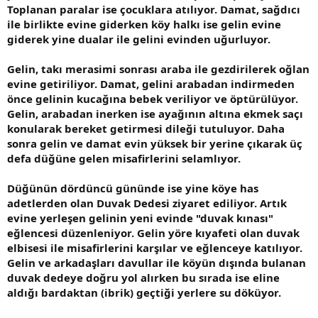
Toplanan paralar ise çocuklara atılıyor. Damat, sağdıcı
ile birlikte evine giderken köy halkı ise gelin evine
giderek yine dualar ile gelini evinden uğurluyor.
Gelin, takı merasimi sonrası araba ile gezdirilerek oğlan
evine getiriliyor. Damat, gelini arabadan indirmeden
önce gelinin kucağına bebek veriliyor ve öptürülüyor.
Gelin, arabadan inerken ise ayağının altına ekmek saçı
konularak bereket getirmesi dileği tutuluyor. Daha
sonra gelin ve damat evin yüksek bir yerine çıkarak üç
defa düğüne gelen misafirlerini selamlıyor.
Düğünün dördüncü gününde ise yine köye has
adetlerden olan Duvak Dedesi ziyaret ediliyor. Artık
evine yerleşen gelinin yeni evinde "duvak kınası"
eğlencesi düzenleniyor. Gelin yöre kıyafeti olan duvak
elbisesi ile misafirlerini karşılar ve eğlenceye katılıyor.
Gelin ve arkadaşları davullar ile köyün dışında bulanan
duvak dedeye doğru yol alırken bu sırada ise eline
aldığı bardaktan (ibrik) geçtiği yerlere su döküyor.