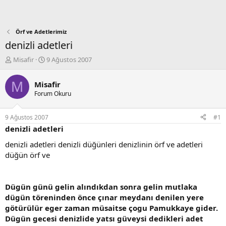
Örf ve Adetlerimiz
denizli adetleri
K
B
Misafir
9 Ağustos 2007
o
a
n
ş
M
Misafir
b
l
Forum Okuru
u
a
y
n
u
g
9 Ağustos 2007
#1
b
ı
denizli adetleri
a
ç
ş
t
denizli adetleri denizli düğünleri denizlinin örf ve adetleri
l
a
düğün örf ve
a
r
t
i
a
h
Dügün günü gelin alındıkdan sonra gelin mutlaka
n
i
dügün töreninden önce çınar meydanı denilen yere
götürülür eger zaman müsaitse çogu Pamukkaye gider.
Dügün gecesi denizlide yatsı güveysi dedikleri adet