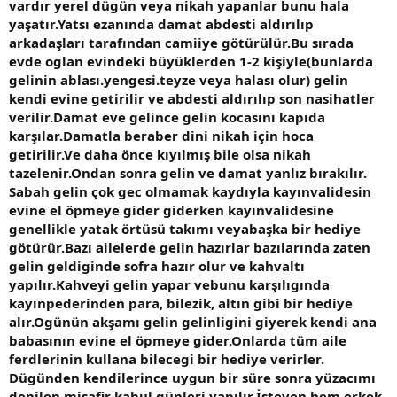
vardır yerel dügün veya nikah yapanlar bunu hala
yaşatır.Yatsı ezanında damat abdesti aldırılıp
arkadaşları tarafından camiiye götürülür.Bu sırada
evde oglan evindeki büyüklerden 1-2 kişiyle(bunlarda
gelinin ablası.yengesi.teyze veya halası olur) gelin
kendi evine getirilir ve abdesti aldırılıp son nasihatler
verilir.Damat eve gelince gelin kocasını kapıda
karşılar.Damatla beraber dini nikah için hoca
getirilir.Ve daha önce kıyılmış bile olsa nikah
tazelenir.Ondan sonra gelin ve damat yanlız bırakılır.
Sabah gelin çok gec olmamak kaydıyla kayınvalidesin
evine el öpmeye gider giderken kayınvalidesine
genellikle yatak örtüsü takımı veyabaşka bir hediye
götürür.Bazı ailelerde gelin hazırlar bazılarında zaten
gelin geldiginde sofra hazır olur ve kahvaltı
yapılır.Kahveyi gelin yapar vebunu karşılıgında
kayınpederinden para, bilezik, altın gibi bir hediye
alır.Ogünün akşamı gelin gelinligini giyerek kendi ana
babasının evine el öpmeye gider.Onlarda tüm aile
ferdlerinin kullana bilecegi bir hediye verirler.
Dügünden kendilerince uygun bir süre sonra yüzacımı
denilen misafir kabul günleri yapılır.İsteyen hem erkek