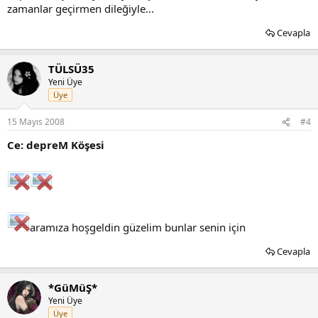
zamanlar geçirmen dileğiyle...
Cevapla
TÜLSÜ35
Yeni Üye
Üye
15 Mayıs 2008
#4
Ce: depreM Köşesi
aramıza hoşgeldin güzelim bunlar senin için
Cevapla
*GüMüŞ*
Yeni Üye
Üye