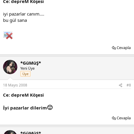
Ce: depreM Köşesi
iyi pazarlar canım....
bu gül sana
Cevapla
*GüMüŞ*
Yeni Üye
Üye
18 Mayıs 2008
#8
Ce: depreM Köşesi
🙂
İyi pazarlar dilerim
Cevapla
*GüMüŞ*