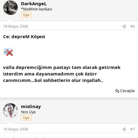
DarkAngeL
*MaWinin kankası
Üye
18 Mayıs 2008
#6
Ce: depreM Köşesi
valla depremciğimm pastayı tam olarak getirmek
isterdim ama dayanamadımm çok özürr
canımcımm...bol sohbetlerin olur inşallah..
Cevapla
mislinay
Yeni Üye
Üye
18 Mayıs 2008
#7