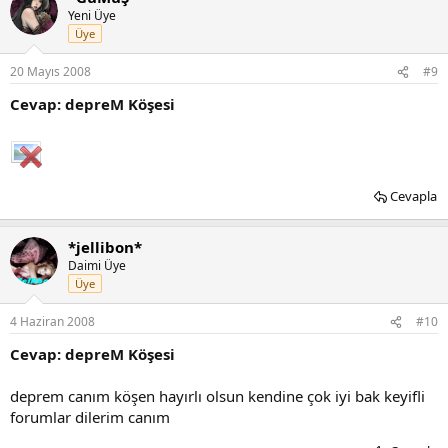
Yeni Üye
Üye
20 Mayıs 2008
#9
Cevap: depreM Köşesi
Cevapla
*jellibon*
Daimi Üye
Üye
4 Haziran 2008
#10
Cevap: depreM Köşesi
deprem canım köşen hayırlı olsun kendine çok iyi bak keyifli
forumlar dilerim canım