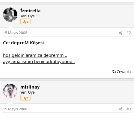
İzmirella
Yeni Üye
Üye
15 Mayıs 2008
#2
Ce: depreM Köşesi
hoş geldin aramıza depremm ..
ayy ama ismin benii ürkütüyoooo..
Cevapla
mislinay
Yeni Üye
Üye
15 Mayıs 2008
#3