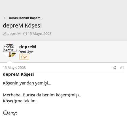
Burası benim köşem...
depreM Köşesi
K
B
depreM
15 Mayıs 2008
o
a
n
ş
depreM
b
l
Yeni Üye
u
a
Üye
y
n
u
g
15 Mayıs 2008
#1
b
ı
depreM Köşesi
a
ç
ş
t
Köşenin yandan yemişi...
l
a
a
r
Merhaba..Burası da benim köşem(miş)..
t
i
a
h
Köşe(!)me takılın...
n
i
😛
arty: