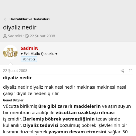
Hastalıklar ve Tedavileri
diyaliz nedir
K
B
SadmiN
22 Şubat 2008
o
a
n
ş
SadmiN
b
l
♥ Evli Mutlu Çocuklu ♥
u
a
Yönetici
y
n
u
g
22 Şubat 2008
#1
b
ı
diyaliz nedir
a
ç
ş
t
diyaliz nedir diyaliz makinesi nedir makinası makinesi nasıl
l
a
çalışır diyalize neden girilir
a
r
Genel Bilgiler
t
i
Vücutta birikmiş
üre gibi zararlı maddelerin
ve aşırı suyun
a
h
bir membran aracılığı ile
n
i
vücuttan uzaklaştırılması
işlemidir.
İlerlemiş böbrek yetmezliğinin
tedavisinde
kullanılır.
Diyaliz tedavisi
bozulmuş böbrek işlevlerinin bir
kısmını düzenleyerek
yaşamın devam etmesini
sağlar. 30-