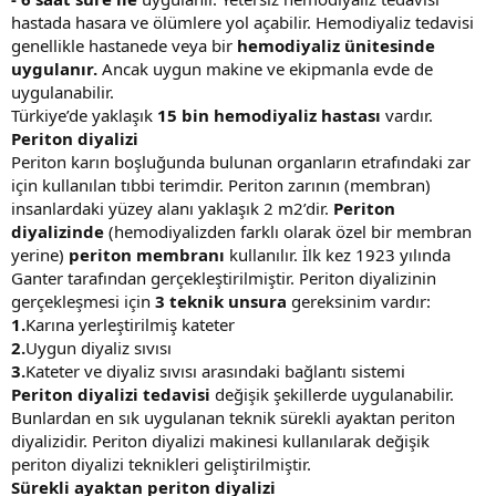
hastada hasara ve ölümlere yol açabilir. Hemodiyaliz tedavisi
genellikle hastanede veya bir
hemodiyaliz ünitesinde
uygulanır.
Ancak uygun makine ve ekipmanla evde de
uygulanabilir.
Türkiye’de yaklaşık
15 bin hemodiyaliz hastası
vardır.
Periton diyalizi
Periton karın boşluğunda bulunan organların etrafındaki zar
için kullanılan tıbbi terimdir. Periton zarının (membran)
insanlardaki yüzey alanı yaklaşık 2 m2’dir.
Periton
diyalizinde
(hemodiyalizden farklı olarak özel bir membran
yerine)
periton membranı
kullanılır. İlk kez 1923 yılında
Ganter tarafından gerçekleştirilmiştir. Periton diyalizinin
gerçekleşmesi için
3 teknik unsura
gereksinim vardır:
1.
Karına yerleştirilmiş kateter
2.
Uygun diyaliz sıvısı
3.
Kateter ve diyaliz sıvısı arasındaki bağlantı sistemi
Periton diyalizi tedavisi
değişik şekillerde uygulanabilir.
Bunlardan en sık uygulanan teknik sürekli ayaktan periton
diyalizidir. Periton diyalizi makinesi kullanılarak değişik
periton diyalizi teknikleri geliştirilmiştir.
Sürekli ayaktan periton diyalizi