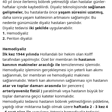
40 yıl önce ilerlemiş böbrek yetmezliği olan hastalar günler-
haftalar içinde kaybedilirdi. Diyaliz teknolojisinde
sağlanan
gelişmeler,
bu hastalarda önce
yaşam süresini uzatmış,
daha sonra yaşam kalitesinin artmasını sağlamıştır. Bu
nedenle günümüzde diyaliz hastaları şanslıdır.
Diyaliz tedavisi
iki şekilde
uygulanabilir.
1.
Hemodiyaliz
2.
Periton diyalizi
Hemodiyaliz
İlk kez 1944 yılında
Hollandalı bir hekim olan Kolff
tarafından yapılmıştır. Özel bir membran ile
hastanın
kanının makineler aracılığı ile
temizlenmesi işlemidir.
Hemodiyaliz işleminin gerçekleşmesi için yeterli kan akımı
sağlanmalı, bir membran ve hemodiyaliz makinesi
sağlanmalıdır. Yeterli kan akımınının sağlanması için hastanın
atar ve toplar damarı arasında
bir pencere
(
arteriyovenöz fistül )
yaratılmalı veya hastanın büyük bir
toplar damarına geçici kateter konmalıdır.
Hemodiyaliz tedavisi hastanın böbrek yetmezliğinin şiddetine,
yaptığı idrar miktarına bağlı olmak üzere
haftada 2 - 3 kez 4
- 6 saat süre ile
uygulanır. Yetersiz hemodiyaliz tedavisi