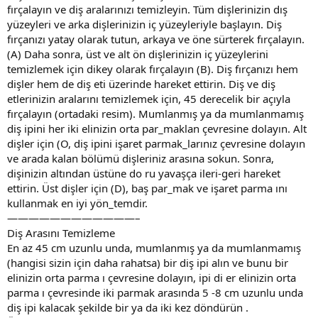
fırçalayın ve diş aralarınızı temizleyin. Tüm dişlerinizin dış
yüzeyleri ve arka dişlerinizin iç yüzeyleriyle başlayın. Diş
fırçanızı yatay olarak tutun, arkaya ve öne sürterek fırçalayın.
(A) Daha sonra, üst ve alt ön dişlerinizin iç yüzeylerini
temizlemek için dikey olarak fırçalayın (B). Diş fırçanızı hem
dişler hem de diş eti üzerinde hareket ettirin. Diş ve diş
etlerinizin aralarını temizlemek için, 45 derecelik bir açıyla
fırçalayın (ortadaki resim). Mumlanmış ya da mumlanmamış
diş ipini her iki elinizin orta par_maklan çevresine dolayın. Alt
dişler için (O, diş ipini işaret parmak_larınız çevresine dolayın
ve arada kalan bölümü dişleriniz arasına sokun. Sonra,
dişinizin altından üstüne do ru yavaşça ileri-geri hareket
ettirin. Üst dişler için (D), baş par_mak ve işaret parma ını
kullanmak en iyi yön_temdir.
————————————–
Diş Arasını Temizleme
En az 45 cm uzunlu unda, mumlanmış ya da mumlanmamış
(hangisi sizin için daha rahatsa) bir diş ipi alın ve bunu bir
elinizin orta parma ı çevresine dolayın, ipi di er elinizin orta
parma ı çevresinde iki parmak arasında 5 -8 cm uzunlu unda
diş ipi kalacak şekilde bir ya da iki kez döndürün .