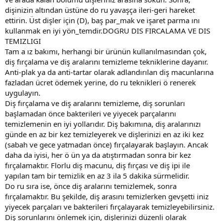
dişinizin altından üstüne do ru yavaşça ileri-geri hareket
ettirin. Üst dişler için (D), baş par_mak ve işaret parma ını
kullanmak en iyi yön_temdir.DOGRU DIS FIRCALAMA VE DIS
TEMIZLIGI
Tam a ız bakımı, herhangi bir ürünün kullanılmasından çok,
diş fırçalama ve diş aralarını temizleme tekniklerine dayanır.
Anti-plak ya da anti-tartar olarak adlandırılan diş macunlarına
fazladan ücret ödemek yerine, do ru teknikleri ö renerek
uygulayın.
Diş fırçalama ve diş aralarını temizleme, diş sorunları
başlamadan önce bakterileri ve yiyecek parçalarını
temizlemenin en iyi yollarıdır. Diş bakımına, diş aralarınızı
günde en az bir kez temizleyerek ve dişlerinizi en az iki kez
(sabah ve gece yatmadan önce) fırçalayarak başlayın. Ancak
daha da iyisi, her ö ün ya da atıştırmadan sonra bir kez
fırçalamaktır. Florlu diş macunu, diş fırçası ve diş ipi ile
yapılan tam bir temizlik en az 3 ila 5 dakika sürmelidir.
Do ru sıra ise, önce diş aralarını temizlemek, sonra
fırçalamaktır. Bu şekilde, diş arasını temizlerken gevşetti iniz
yiyecek parçaları ve bakterileri fırçalayarak temizleyebilirsiniz.
Diş sorunlarını önlemek için, dişlerinizi düzenli olarak