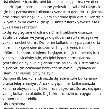
Üst dişleriniz için, diş ipini bir elinizin baş parma ı ve di er
elinizin işaret parma ı üzerine yerleştirin. Daha iyi ulaşmak
için baş parma ınızı kullanarak yana ınızı geri itin . Dişleriniz
arasındaki her boşlu a 2,5 cm civarında iplik girsin. Her dişin
iki yanınım da ovmak için ipli i sıkıca tutarak yavaşça aşa ı-
yukarı hareket ettirin.
İp diş eti çizgisine ulaştı ında C harfi şeklinde dişinizin
etrafında bükün ve yavaşça diş duvarına sürterek aşa ı ve
yukan hareket ettirin. Diş ipinin kullandı ınız parçasını orta
parma ınız çevresine dolayın ve böylece yeni, temiz bir
bölümle bir sonraki işleme başlayın. Bu işlemi her diş için
yineleyin. Alt dişler için, diş ipini işaret parmaklarınız
çevresine dolayın ve dişleriniz arasına sokun. Üst taraftaki
dişleriniz için açıklanan hareketlerin aynını uygulayın ve
işlemi her dişiniz için yineleyin.
Diş ipini ilk kez kullandı ınızda diş etlerinizde bir kanama
olursa telaşlanmayın. Ancak, diş ipini her kullanışınızda
kanama oluyorsa, diş hekiminize başvurun. Sorun, diş ipini
yanlış kullanma olabilir. Diş hekiminiz sizin için uygun olan
yöntemi gösterebilir.
Diş Fırçalama
Dişinizi fırçalarken, diş fırçasını dişinize yatay olarak tutun.