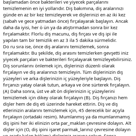
başlamadan önce bakterileri ve yiyecek parçalarını
temizlemenin en iyi yollarıdır. Diş bakımına, diş aralarınızı
günde en az bir kez temizleyerek ve dişlerinizi en az iki kez
(sabah ve gece yatmadan önce) fırçalayarak başlayın. Ancak
daha da iyisi, her ö ün ya da atıştırmadan sonra bir kez
fırçalamaktır. Florlu diş macunu, diş fırçası ve diş ipi ile
yapılan tam bir temizlik en az 3 ila 5 dakika sürmelidir.
Do ru sıra ise, önce diş aralarını temizlemek, sonra
fırçalamaktır. Bu şekilde, diş arasını temizlerken gevşetti iniz
yiyecek parçaları ve bakterileri fırçalayarak temizleyebilirsiniz.
Diş sorunlarını önlemek için, dişlerinizi düzenli olarak
fırçalayın ve diş aralarınızı temizleyin. Tüm dişlerinizin dış
yüzeyleri ve arka dişlerinizin iç yüzeyleriyle başlayın. Diş
fırçanızı yatay olarak tutun, arkaya ve öne sürterek fırçalayın.
(A) Daha sonra, üst ve alt ön dişlerinizin iç yüzeylerini
temizlemek için dikey olarak fırçalayın (B). Diş fırçanızı hem
dişler hem de diş eti üzerinde hareket ettirin. Diş ve diş
etlerinizin aralarını temizlemek için, 45 derecelik bir açıyla
fırçalayın (ortadaki resim). Mumlanmış ya da mumlanmamış
diş ipini her iki elinizin orta par_maklan çevresine dolayın. Alt
dişler için (O, diş ipini işaret parmak_larınız çevresine dolayın
ve arada kalan bölümü dişleriniz arasına sokun. Sonra,